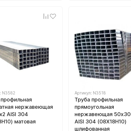
: N3582
Артикул: N3518
 профильная
Труба профильная
атная нержавеющая
прямоугольная
х2 AISI 304
нержавеющая 50х30х
8Н10) матовая
AISI 304 (08Х18Н10)
шлифованная