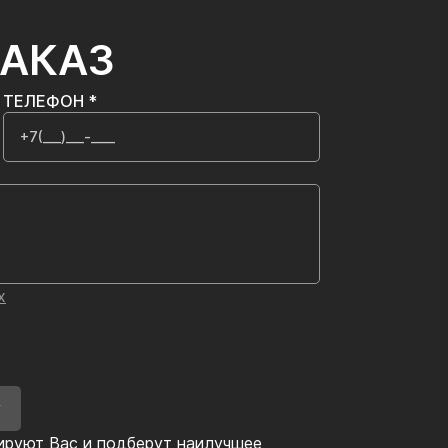
ЗАКАЗ
ТЕЛЕФОН *
х
У
ируют Вас и подберут наилучшее