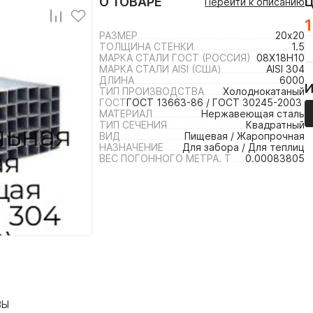
О ТОВАРЕ
Перейти к описанию
1
РАЗМЕР
20х20
ТОЛЩИНА СТЕНКИ
1.5
МАРКА СТАЛИ ГОСТ (РОССИЯ)
08Х18Н10
МАРКА СТАЛИ AISI (США)
AISI 304
ДЛИНА
6000
ТИП ПРОИЗВОДСТВА
Холоднокатаный
ГОСТ
ГОСТ 13663-86 / ГОСТ 30245-2003 /
МАТЕРИАЛ
Нержавеющая сталь
ТИП СЕЧЕНИЯ
Квадратный
ВИД
Пищевая / Жаропрочная
НАЗНАЧЕНИЕ
Для забора / Для теплиц
ВЕС ПОГОННОГО МЕТРА. Т
0.00083805
ВЫ