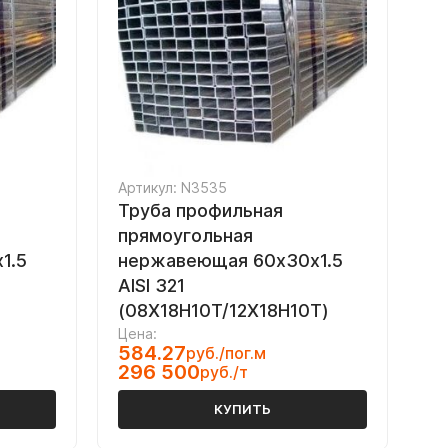
Артикул: N3535
Труба профильная
прямоугольная
1.5
нержавеющая 60х30х1.5
AISI 321
(08Х18Н10Т/12Х18Н10Т)
Цена:
584.27
руб./пог.м
296 500
руб./т
КУПИТЬ