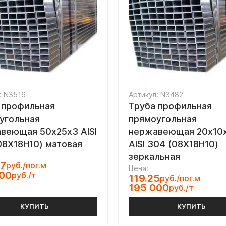
: N3516
Артикул: N3482
 профильная
Труба профильная
угольная
прямоугольная
веющая 50х25х3 AISI
нержавеющая 20х10х
08Х18Н10) матовая
AISI 304 (08Х18Н10)
зеркальная
37
руб./пог.м
Цена:
000
руб./т
119.25
руб./пог.м
195 000
руб./т
КУПИТЬ
КУПИТЬ