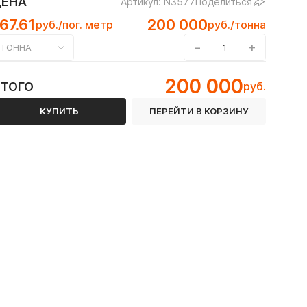
ЦЕНА
Артикул: N3577
Поделиться
67.61
200 000
руб./пог. метр
руб./тонна
−
+
ТОННА
200 000
ИТОГО
руб.
 ГОСТ 8645-68
КУПИТЬ
ПЕРЕЙТИ В КОРЗИНУ