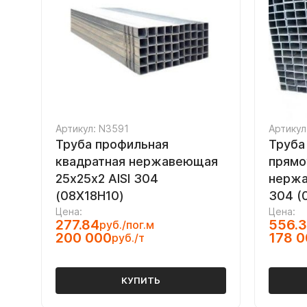
Артикул: N3591
Артикул
Труба профильная
Труба
квадратная нержавеющая
прямо
25х25х2 AISI 304
нержа
(08Х18Н10)
304 (
Цена:
Цена:
277.84
556.
руб./пог.м
200 000
178 
руб./т
КУПИТЬ