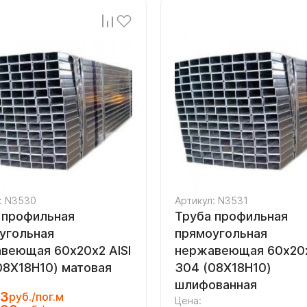
: N3530
Артикул: N3531
 профильная
Труба профильная
угольная
прямоугольная
веющая 60х20х2 AISI
нержавеющая 60х20х
08Х18Н10) матовая
304 (08Х18Н10)
шлифованная
53
руб./пог.м
Цена: