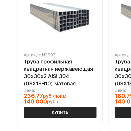
Артикул: N3603
Артикул
Труба профильная
Труба
квадратная нержавеющая
квадр
30х30х2 AISI 304
30х30
(08Х18Н10) матовая
(08Х1
Цена:
Цена:
236.77
180.7
руб./пог.м
140 000
140 
руб./т
КУПИТЬ