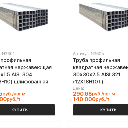
: N3601
Артикул: N3605
 профильная
Труба профильная
атная нержавеющая
квадратная нержав
х1.5 AISI 304
30х30х2.5 AISI 321
8Н10) шлифованная
(12Х18Н10Т)
Цена:
5
290.68
руб./пог.м
руб./пог.м
000
140 000
руб./т
руб./т
КУПИТЬ
КУПИТЬ