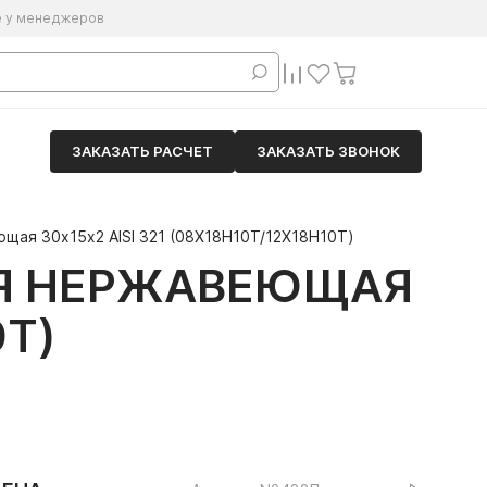
е у менеджеров
ЗАКАЗАТЬ РАСЧЕТ
ЗАКАЗАТЬ ЗВОНОК
щая 30х15х2 AISI 321 (08Х18Н10Т/12Х18Н10Т)
АЯ НЕРЖАВЕЮЩАЯ
0Т)