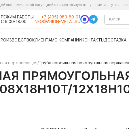
ущей экономической ситуацией окончательную цену на металл уточняйт
РЕЖИМ РАБОТЫ
+7 (495) 980-80-01
С 9:00-18:00
INFO@ARION-METAL.RU
ПРОИЗВОДСТВО
КЛИЕНТАМ
О КОМПАНИИ
КОНТАКТЫ
ДОСТАВКА
ьная нержавеющая
/
Труба профильная прямоугольная нержавею
НАЯ ПРЯМОУГОЛЬН
 (08Х18Н10Т/12Х18Н1