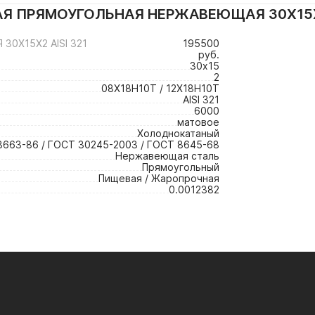
Я ПРЯМОУГОЛЬНАЯ НЕРЖАВЕЮЩАЯ 30Х15Х2 A
0Х15Х2 AISI 321
195500
руб.
30х15
2
08Х18Н10Т / 12Х18Н10Т
AISI 321
6000
матовое
Холоднокатаный
3663-86 / ГОСТ 30245-2003 / ГОСТ 8645-68
Нержавеющая сталь
Прямоугольный
Пищевая / Жаропрочная
0.0012382