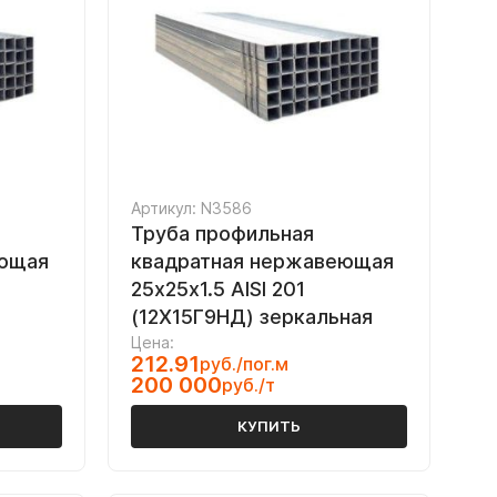
Артикул: N3586
Труба профильная
еющая
квадратная нержавеющая
25х25х1.5 AISI 201
(12Х15Г9НД) зеркальная
Цена:
212.91
руб./пог.м
200 000
руб./т
КУПИТЬ