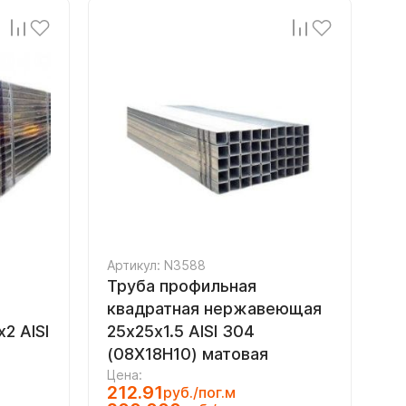
Артикул: N3588
Труба профильная
квадратная нержавеющая
2 AISI
25х25х1.5 AISI 304
(08Х18Н10) матовая
Цена:
212.91
руб./пог.м