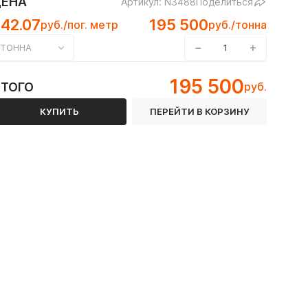
ЦЕНА
Артикул: N3488
Поделиться
42.07
195 500
руб./пог. метр
руб./тонна
−
+
ТОННА
 12Х18Н10Т
195 500
ИТОГО
руб.
 ГОСТ 8645-68
КУПИТЬ
ПЕРЕЙТИ В КОРЗИНУ