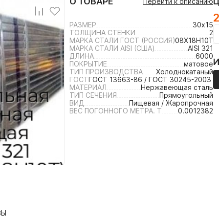
О ТОВАРЕ
Перейти к описанию
2
РАЗМЕР
30х15
ТОЛЩИНА СТЕНКИ
2
МАРКА СТАЛИ ГОСТ (РОССИЯ)
08Х18Н10Т /
МАРКА СТАЛИ AISI (США)
AISI 321
ДЛИНА
6000
ПОКРЫТИЕ
матовое
ТИП ПРОИЗВОДСТВА
Холоднокатаный
ГОСТ
ГОСТ 13663-86 / ГОСТ 30245-2003 /
МАТЕРИАЛ
Нержавеющая сталь
ТИП СЕЧЕНИЯ
Прямоугольный
ВИД
Пищевая / Жаропрочная
ВЕС ПОГОННОГО МЕТРА. Т
0.0012382
ВЫ