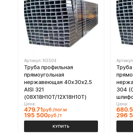
Артикул: N3504
Артикул
Труба профильная
Труба
прямоугольная
прямо
нержавеющая 40х30х2.5
нержа
AISI 321
304 (
(08Х18Н10Т/12Х18Н10Т)
шлифо
Цена:
Цена:
479.71
680.
руб./пог.м
195 500
296 
руб./т
КУПИТЬ