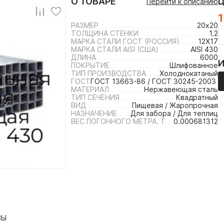
О ТОВАРЕ
Перейти к описанию
1
РАЗМЕР
20х20
ТОЛЩИНА СТЕНКИ
1.2
МАРКА СТАЛИ ГОСТ (РОССИЯ)
12Х17
МАРКА СТАЛИ AISI (США)
AISI 430
ДЛИНА
6000
ПОКРЫТИЕ
Шлифованное
ТИП ПРОИЗВОДСТВА
Холоднокатаный
ГОСТ
ГОСТ 13663-86 / ГОСТ 30245-2003 /
МАТЕРИАЛ
Нержавеющая сталь
ТИП СЕЧЕНИЯ
Квадратный
ВИД
Пищевая / Жаропрочная
НАЗНАЧЕНИЕ
Для забора / Для теплиц
ВЕС ПОГОННОГО МЕТРА. Т
0.000681312
ВЫ