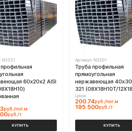
: N3531
Артикул: N3501
 профильная
Труба профильная
угольная
прямоугольная
веющая 60х20х2 AISI
нержавеющая 40х30х
08Х18Н10)
321 (08Х18Н10Т/12Х1
ванная
Цена:
200.74
руб./пог.м
195 500
руб./т
53
руб./пог.м
500
руб./т
КУПИТЬ
КУПИТЬ