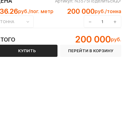
ЦЕНА
Артикул: N3575
Поделиться
36.26
200 000
руб./пог. метр
руб./тонна
−
+
ТОННА
200 000
ИТОГО
руб.
 ГОСТ 8645-68
КУПИТЬ
ПЕРЕЙТИ В КОРЗИНУ