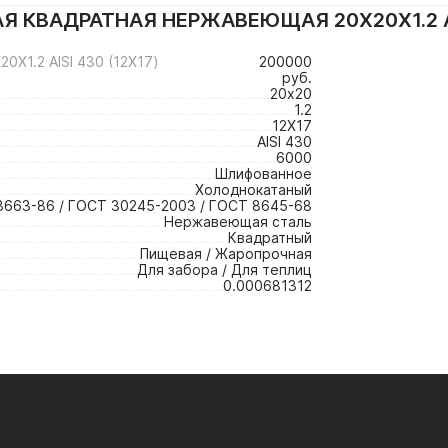
Я КВАДРАТНАЯ НЕРЖАВЕЮЩАЯ 20Х20Х1.2 A
1.2 AISI 430 (12Х17)
200000
руб.
20х20
1.2
12Х17
AISI 430
6000
Шлифованное
Холоднокатаный
3663-86 / ГОСТ 30245-2003 / ГОСТ 8645-68
Нержавеющая сталь
Квадратный
Пищевая / Жаропрочная
Для забора / Для теплиц
0.000681312