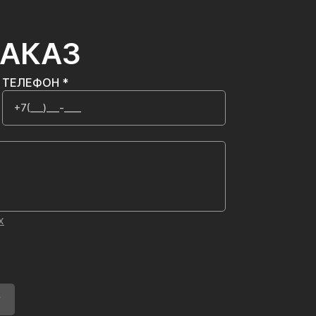
ЗАКАЗ
ТЕЛЕФОН *
х
У