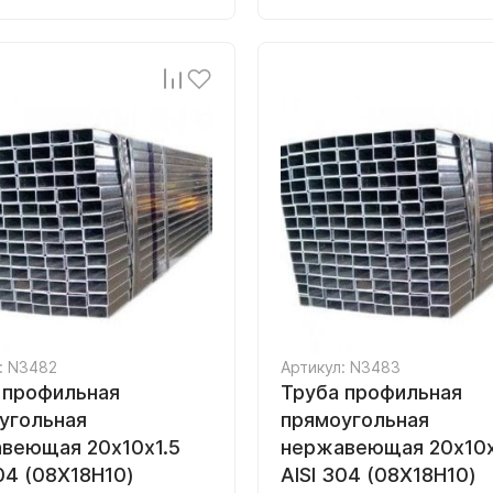
: N3482
Артикул: N3483
 профильная
Труба профильная
угольная
прямоугольная
веющая 20х10х1.5
нержавеющая 20х10х
304 (08Х18Н10)
AISI 304 (08Х18Н10)