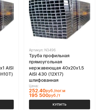
Артикул: N3496
Труба профильная
прямоугольная
1 AISI
нержавеющая 40х20х1.5
8Н10Т)
AISI 430 (12Х17)
шлифованная
Цена:
252.40
руб./пог.м
195 500
руб./т
КУПИТЬ