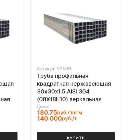
Артикул: N3599
Труба профильная
еющая
квадратная нержавеющая
30х30х1.5 AISI 304
нная
(08Х18Н10) зеркальная
Цена:
180.75
руб./пог.м
140 000
руб./т
КУПИТЬ