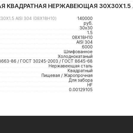
Я КВАДРАТНАЯ НЕРЖАВЕЮЩАЯ 30Х30Х1.5 A
1.5 AISI 304 (08Х18Н10)
140000
руб.
30х30
1.5
08Х18Н10
AISI 304
6000
Шлифованное
Холоднокатаный
3663-86 / ГОСТ 30245-2003 / ГОСТ 8645-68
Нержавеющая сталь
Квадратный
Пищевая / Жаропрочная
Для забора
HF
0.00129105