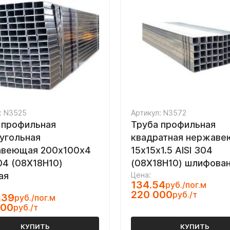
: N3525
Артикул: N3572
 профильная
Труба профильная
угольная
квадратная нержав
веющая 200х100х4
15х15х1.5 AISI 304
304 (08Х18Н10)
(08Х18Н10) шлифова
ая
Цена:
134.54
руб./пог.м
220 000
руб./т
.39
руб./пог.м
000
руб./т
КУПИТЬ
КУПИТЬ