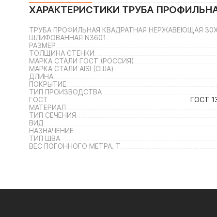
ХАРАКТЕРИСТИКИ
ТРУБА ПРОФИЛЬНА
ТРУБА ПРОФИЛЬНАЯ КВАДРАТНАЯ НЕРЖАВЕЮЩАЯ 30Х30Х
ШЛИФОВАННАЯ N3601
РАЗМЕР
ТОЛЩИНА СТЕНКИ
МАРКА СТАЛИ ГОСТ (РОССИЯ)
МАРКА СТАЛИ AISI (США)
ДЛИНА
ПОКРЫТИЕ
ТИП ПРОИЗВОДСТВА
ГОСТ
ГОСТ 1
МАТЕРИАЛ
ТИП СЕЧЕНИЯ
ВИД
НАЗНАЧЕНИЕ
ТИП ШВА
ВЕС ПОГОННОГО МЕТРА. Т