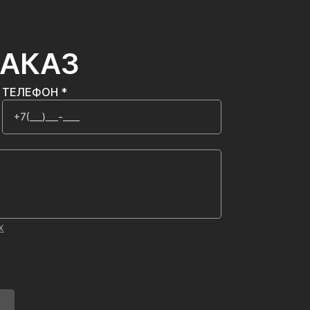
ЗАКАЗ
ТЕЛЕФОН *
х
У