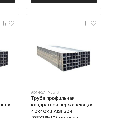
Артикул: N3619
Труба профильная
еющая
квадратная нержавеющая
40х40х3 AISI 304
(08Х18Н10) матовая