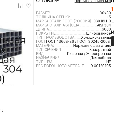
О ТОВАРЕ
Перейти к описанию
1
РАЗМЕР
30х30
ТОЛЩИНА СТЕНКИ
1.5
МАРКА СТАЛИ ГОСТ (РОССИЯ)
08Х18Н10
МАРКА СТАЛИ AISI (США)
AISI 304
ДЛИНА
6000
ПОКРЫТИЕ
Шлифованное
ТИП ПРОИЗВОДСТВА
Холоднокатаный
ГОСТ
ГОСТ 13663-86 / ГОСТ 30245-2003 /
МАТЕРИАЛ
Нержавеющая сталь
ТИП СЕЧЕНИЯ
Квадратный
ВИД
Пищевая / Жаропрочная
НАЗНАЧЕНИЕ
Для забора
ТИП ШВА
HF
ВЕС ПОГОННОГО МЕТРА. Т
0.00129105
ВЫ