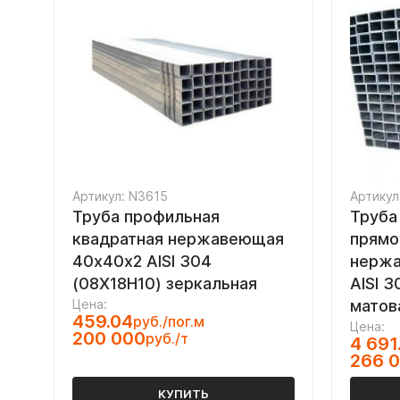
Артикул: N3615
Артикул
Труба профильная
Труба
квадратная нержавеющая
прямо
40х40х2 AISI 304
нержа
(08Х18Н10) зеркальная
AISI 
Цена:
матов
459.04
руб./пог.м
Цена:
200 000
руб./т
4 691
266 
КУПИТЬ