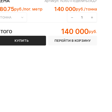
ЦЕНА
Артикул: N3601
Поделиться
80.75
140 000
руб./пог. метр
руб./тонна
−
+
ТОННА
140 000
ИТОГО
руб.
 ГОСТ 8645-68
КУПИТЬ
ПЕРЕЙТИ В КОРЗИНУ