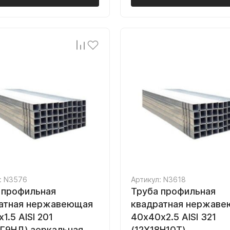
: N3576
Артикул: N3618
 профильная
Труба профильная
атная нержавеющая
квадратная нержав
1.5 AISI 201
40х40х2.5 AISI 321
5Г9НД) зеркальная
(12Х18Н10Т)