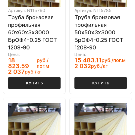
Артикул: N115790
Артикул: N115785
Труба бронзовая
Труба бронзовая
профильная
профильная
60х60х3х3000
50х50х3х3000
БрОФ4-0.25 ГОСТ
БрОФ4-0.25 ГОСТ
1208-90
1208-90
Цена:
Цена:
18
15 483.11
руб./
руб./пог.м
823.59
2 032
пог.м
руб./кг
2 037
руб./кг
КУПИТЬ
КУПИТЬ