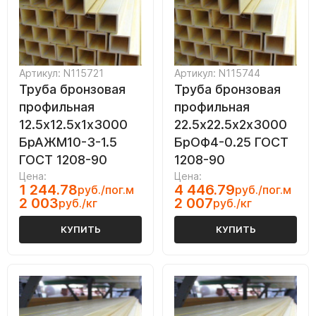
Артикул: N115721
Артикул: N115744
Труба бронзовая
Труба бронзовая
профильная
профильная
12.5х12.5х1х3000
22.5х22.5х2х3000
БрАЖМ10-3-1.5
БрОФ4-0.25 ГОСТ
ГОСТ 1208-90
1208-90
Цена:
Цена:
1 244.78
4 446.79
руб./пог.м
руб./пог.м
2 003
2 007
руб./кг
руб./кг
КУПИТЬ
КУПИТЬ