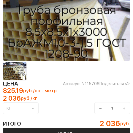
ЦЕНА
Артикул: N115706
Поделиться
825.19
руб./пог. метр
2 036
руб./кг
−
+
КГ
2 036
ИТОГО
руб.