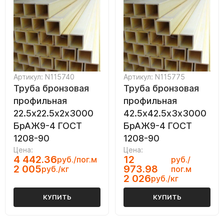
Артикул: N115740
Артикул: N115775
Труба бронзовая
Труба бронзовая
профильная
профильная
22.5х22.5х2х3000
42.5х42.5х3х3000
БрАЖ9-4 ГОСТ
БрАЖ9-4 ГОСТ
1208-90
1208-90
Цена:
Цена:
4 442.36
12
руб./пог.м
руб./
2 005
973.98
руб./кг
пог.м
2 026
руб./кг
КУПИТЬ
КУПИТЬ