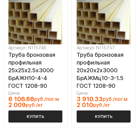
Артикул: N115748
Артикул: N115737
Труба бронзовая
Труба бронзовая
профильная
профильная
25х25х2.5х3000
20х20х2х3000
БрАЖН10-4-4
БрАЖМц10-3-1.5
ГОСТ 1208-90
ГОСТ 1208-90
Цена:
Цена:
6 106.86
3 910.33
руб./пог.м
руб./пог.м
2 009
2 010
руб./кг
руб./кг
КУПИТЬ
КУПИТЬ