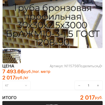
ЦЕНА
Артикул: N115756
Поделиться
7 493.66
руб./пог. метр
2 017
руб./кг
−
+
КГ
2 017
ИТОГО
руб.