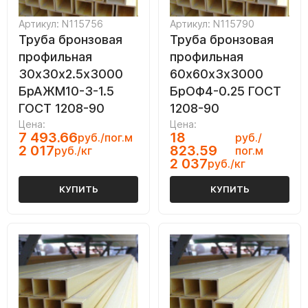
Артикул: N115756
Артикул: N115790
Труба бронзовая
Труба бронзовая
профильная
профильная
30х30х2.5х3000
60х60х3х3000
БрАЖМ10-3-1.5
БрОФ4-0.25 ГОСТ
ГОСТ 1208-90
1208-90
Цена:
Цена:
7 493.66
18
руб./пог.м
руб./
2 017
823.59
руб./кг
пог.м
2 037
руб./кг
КУПИТЬ
КУПИТЬ