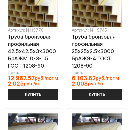
Артикул: N115776
Артикул: N115745
Труба бронзовая
Труба бронзовая
профильная
профильная
42.5х42.5х3х3000
25х25х2.5х3000
БрАЖМ10-3-1.5
БрАЖ9-4 ГОСТ
ГОСТ 1208-90
1208-90
Цена:
Цена:
12 967.57
6 103.82
руб./пог.м
руб./пог.м
2 025
2 008
руб./кг
руб./кг
КУПИТЬ
КУПИТЬ