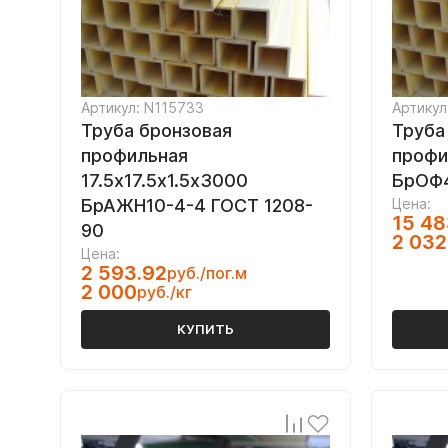
Артикул: N115733
Артикул
Труба бронзовая
Труба
профильная
профи
17.5х17.5х1.5х3000
БрОФ4
БрАЖН10-4-4 ГОСТ 1208-
Цена:
15 48
90
2 032
Цена:
2 593.92
руб./пог.м
2 000
руб./кг
КУПИТЬ