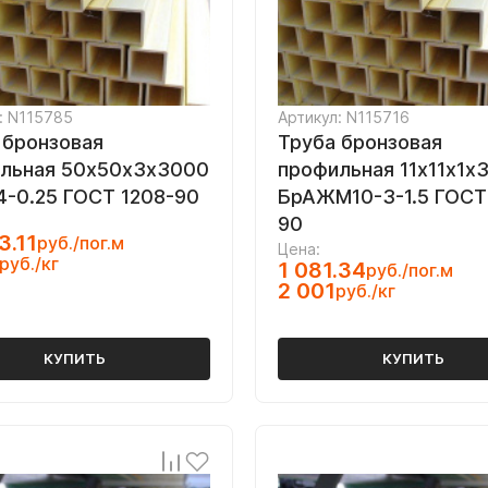
: N115785
Артикул: N115716
 бронзовая
Труба бронзовая
льная 50х50х3х3000
профильная 11х11х1х
-0.25 ГОСТ 1208-90
БрАЖМ10-3-1.5 ГОСТ
90
3.11
руб./пог.м
Цена:
руб./кг
1 081.34
руб./пог.м
2 001
руб./кг
КУПИТЬ
КУПИТЬ