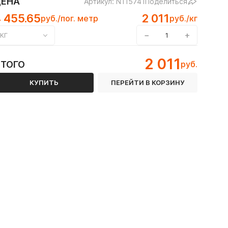
ЦЕНА
Артикул: N115741
Поделиться
 455.65
2 011
руб./пог. метр
руб./кг
−
+
КГ
2 011
ИТОГО
руб.
КУПИТЬ
ПЕРЕЙТИ В КОРЗИНУ