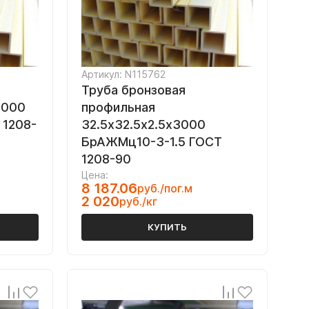
Артикул: N115762
Труба бронзовая
3000
профильная
 1208-
32.5х32.5х2.5х3000
БрАЖМц10-3-1.5 ГОСТ
1208-90
Цена:
8 187.06
руб./пог.м
2 020
руб./кг
КУПИТЬ