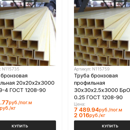
: N115735
Артикул: N115759
 бронзовая
Труба бронзовая
льная 20х20х2х3000
профильная
-4 ГОСТ 1208-90
30х30х2.5х3000 Бр
0.25 ГОСТ 1208-90
.77
руб./пог.м
Цена:
руб./кг
7 489.94
руб./пог.м
2 016
руб./кг
КУПИТЬ
КУПИТЬ