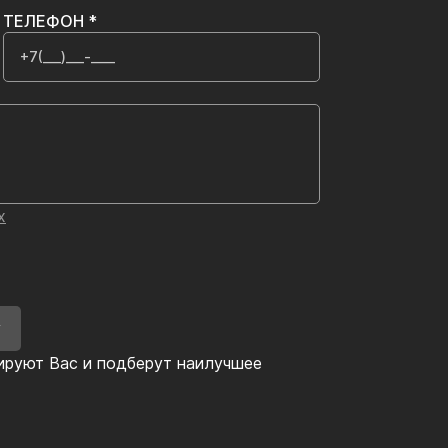
ТЕЛЕФОН *
х
У
ируют Вас и подберут наилучшее