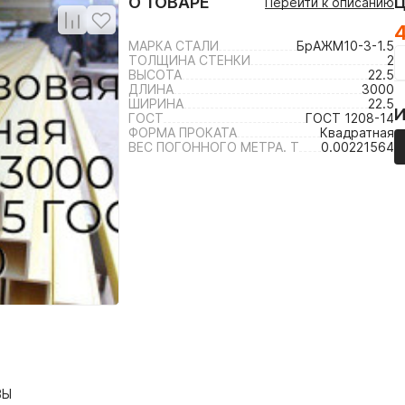
О ТОВАРЕ
Перейти к описанию
4
МАРКА СТАЛИ
БрАЖМ10-3-1.5
ТОЛЩИНА СТЕНКИ
2
ВЫСОТА
22.5
ДЛИНА
3000
ШИРИНА
22.5
ГОСТ
ГОСТ 1208-14
ФОРМА ПРОКАТА
Квадратная
ВЕС ПОГОННОГО МЕТРА. Т
0.00221564
ВЫ