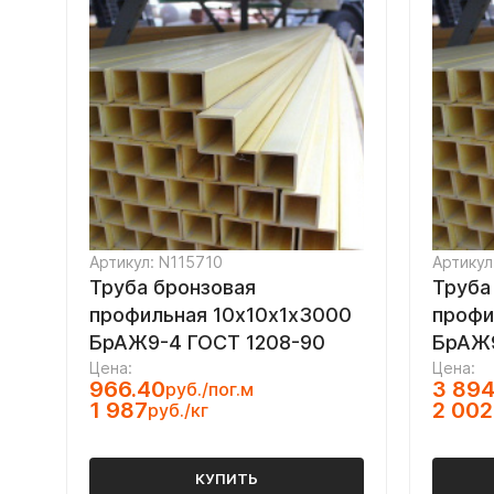
Артикул: N115710
Артикул
Труба бронзовая
Труба
профильная 10х10х1х3000
профи
БрАЖ9-4 ГОСТ 1208-90
БрАЖ9
Цена:
Цена:
966.40
3 894
руб./пог.м
1 987
2 002
руб./кг
КУПИТЬ