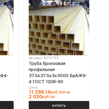
Артикул: N115765
Труба бронзовая
профильная
ОФ4-
37.5х37.5х3х3000 БрАЖ9-
4 ГОСТ 1208-90
Цена:
11 298.14
руб./пог.м
2 020
руб./кг
КУПИТЬ