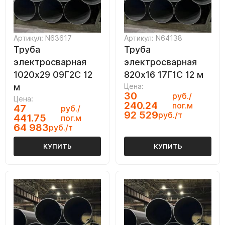
Артикул: N63617
Артикул: N64138
Труба
Труба
электросварная
электросварная
1020х29 09Г2С 12
820х16 17Г1С 12 м
м
Цена:
30
руб./
Цена:
240.24
пог.м
47
руб./
92 529
руб./т
441.75
пог.м
64 983
руб./т
КУПИТЬ
КУПИТЬ