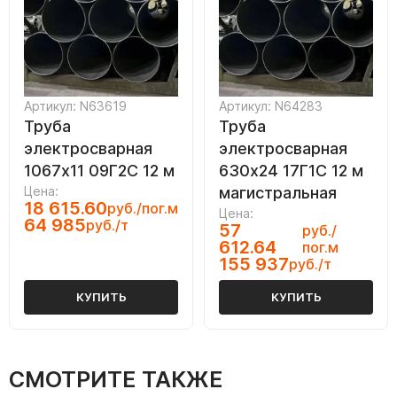
Артикул: N63619
Артикул: N64283
Труба
Труба
электросварная
электросварная
1067х11 09Г2С 12 м
630х24 17Г1С 12 м
Цена:
магистральная
18 615.60
руб./пог.м
Цена:
64 985
руб./т
57
руб./
612.64
пог.м
155 937
руб./т
КУПИТЬ
КУПИТЬ
СМОТРИТЕ ТАКЖЕ