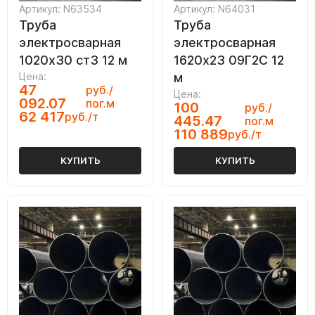
Артикул: N63534
Артикул: N64031
Труба
Труба
электросварная
электросварная
1020х30 ст3 12 м
1620х23 09Г2С 12
Цена:
м
47
руб./
Цена:
092.07
пог.м
100
руб./
62 417
руб./т
445.47
пог.м
110 889
руб./т
КУПИТЬ
КУПИТЬ