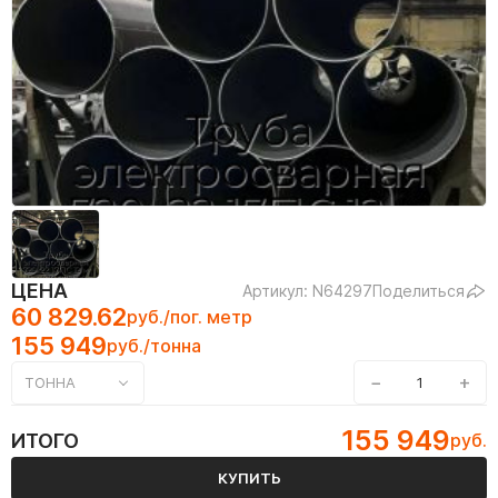
ЦЕНА
Артикул: N64297
Поделиться
60 829.62
руб./пог. метр
155 949
руб./тонна
−
+
ТОННА
155 949
ИТОГО
руб.
КУПИТЬ