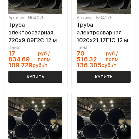
Артикул: N64026
Артикул: N64175
Труба
Труба
электросварная
электросварная
720х9 09Г2С 12 м
1020х21 17Г1С 12 м
Цена:
Цена:
17
70
руб./
руб./
834.69
516.32
пог.м
пог.м
109 729
136 305
руб./т
руб./т
КУПИТЬ
КУПИТЬ