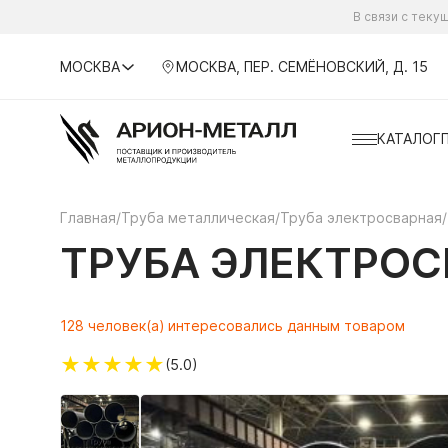
В связи с тек
МОСКВА
МОСКВА, ПЕР. СЕМЁНОВСКИЙ, Д. 15
КАТАЛОГ
Главная
/
Труба металлическая
/
Труба электросварная
/
ТРУБА ЭЛЕКТРОСВ
128 человек(а) интересовались данным товаром
★
★
★
★
★
(5.0)