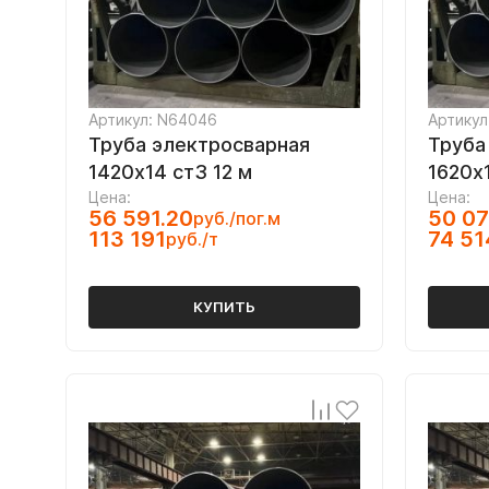
Артикул: N64046
Артикул
Труба электросварная
Труба
1420х14 ст3 12 м
1620х1
Цена:
Цена:
56 591.20
50 07
руб./пог.м
113 191
74 51
руб./т
КУПИТЬ