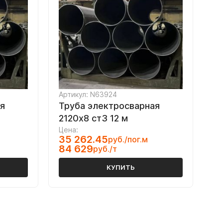
Артикул: N63924
я
Труба электросварная
2120х8 ст3 12 м
Цена:
35 262.45
руб./пог.м
84 629
руб./т
КУПИТЬ