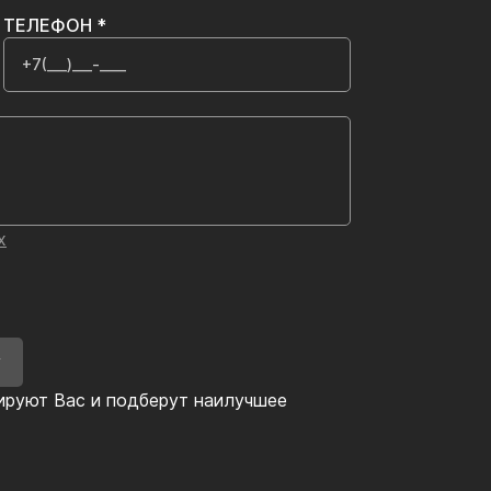
ТЕЛЕФОН *
х
У
ируют Вас и подберут наилучшее