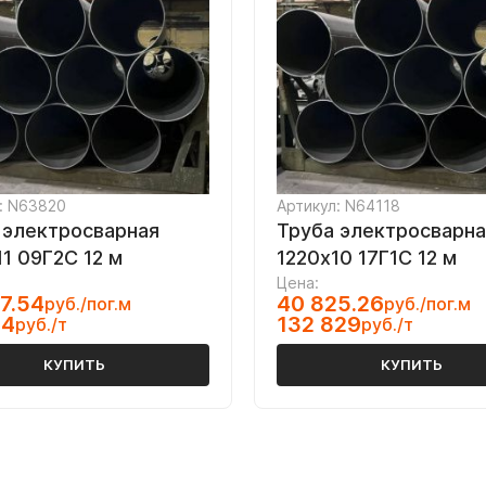
: N63820
Артикул: N64118
 электросварная
Труба электросварна
11 09Г2С 12 м
1220х10 17Г1С 12 м
Цена:
7.54
40 825.26
руб./пог.м
руб./пог.м
84
132 829
руб./т
руб./т
КУПИТЬ
КУПИТЬ