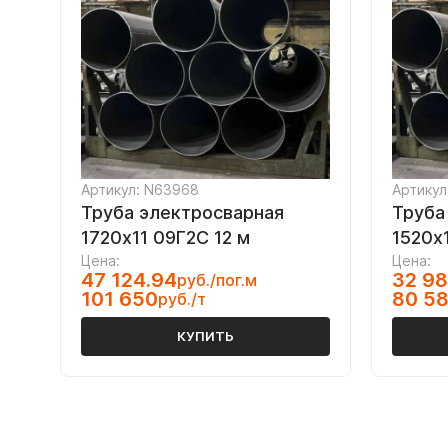
Артикул: N63968
Артикул
Труба электросварная
Труба
1720х11 09Г2С 12 м
1520х
Цена:
Цена:
47 124.94
32 98
руб./пог.м
101 650
80 5
руб./т
КУПИТЬ