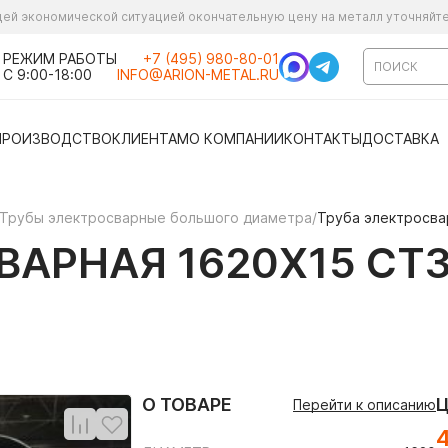
ущей экономической ситуацией окончательную цену на металл уточняйт
РЕЖИМ РАБОТЫ
+7 (495) 980-80-01
С 9:00-18:00
INFO@ARION-METAL.RU
ПРОИЗВОДСТВО
КЛИЕНТАМ
О КОМПАНИИ
КОНТАКТЫ
ДОСТАВКА
Трубы электросварные большого диаметра
/
Труба электросвар
АРНАЯ 1620Х15 СТ3
О ТОВАРЕ
Перейти к описанию
4