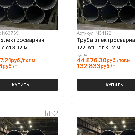
: N63769
Артикул: N64122
 электросварная
Труба электросварна
7 ст3 12 м
1220х11 ст3 12 м
Цена:
7.21
44 876.30
руб./пог.м
руб./пог.м
4
132 833
руб./т
руб./т
КУПИТЬ
КУПИТЬ