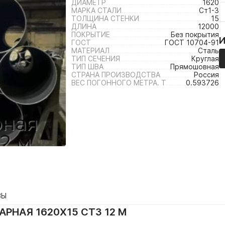
ДИАМЕТР
1620
МАРКА СТАЛИ
Ст1-3
ТОЛЩИНА СТЕНКИ
15
ДЛИНА
12000
ПОКРЫТИЕ
Без покрытия
ГОСТ
ГОСТ 10704-91
МАТЕРИАЛ
Сталь
ТИП СЕЧЕНИЯ
Круглая
ТИП ШВА
Прямошовная
СТРАНА ПРОИЗВОДСТВА
Россия
ВЕС ПОГОННОГО МЕТРА. Т
0.593726
ВЫ
РНАЯ 1620Х15 СТ3 12 М