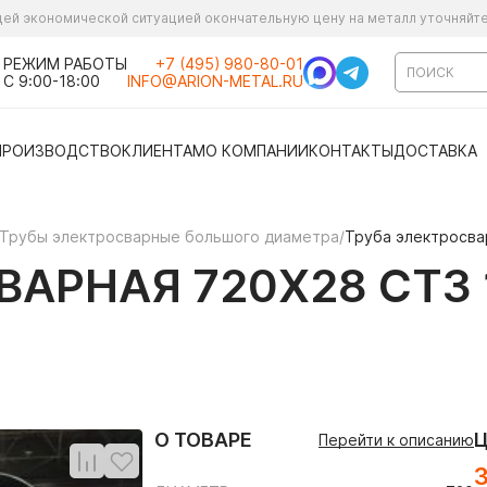
ущей экономической ситуацией окончательную цену на металл уточняйт
РЕЖИМ РАБОТЫ
+7 (495) 980-80-01
С 9:00-18:00
INFO@ARION-METAL.RU
ПРОИЗВОДСТВО
КЛИЕНТАМ
О КОМПАНИИ
КОНТАКТЫ
ДОСТАВКА
Трубы электросварные большого диаметра
/
Труба электросва
АРНАЯ 720Х28 СТ3 
О ТОВАРЕ
Перейти к описанию
3