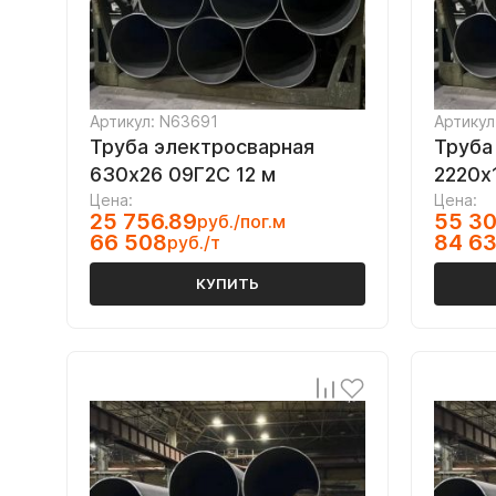
Артикул: N63691
Артикул
Труба электросварная
Труба
630х26 09Г2С 12 м
2220х
Цена:
Цена:
25 756.89
55 30
руб./пог.м
66 508
84 6
руб./т
КУПИТЬ