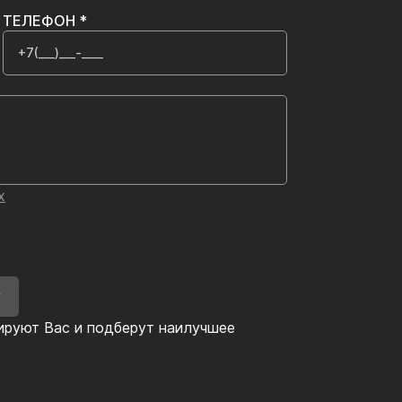
ТЕЛЕФОН *
х
У
ируют Вас и подберут наилучшее