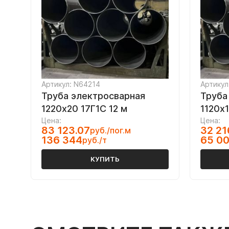
Артикул: N64214
Артикул
Труба электросварная
Труба
1220х20 17Г1С 12 м
1120х1
Цена:
Цена:
83 123.07
32 21
руб./пог.м
136 344
65 0
руб./т
КУПИТЬ