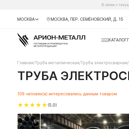
В связи с тек
МОСКВА
МОСКВА, ПЕР. СЕМЁНОВСКИЙ, Д. 15
КАТАЛОГ
Главная
/
Труба металлическая
/
Труба электросварная
/
ТРУБА ЭЛЕКТРОСВ
109 человек(а) интересовались данным товаром
★
★
★
★
★
(5.0)