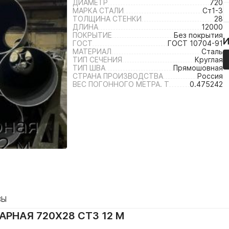
ДИАМЕТР
720
МАРКА СТАЛИ
Ст1-3
ТОЛЩИНА СТЕНКИ
28
ДЛИНА
12000
ПОКРЫТИЕ
Без покрытия
ГОСТ
ГОСТ 10704-91
МАТЕРИАЛ
Сталь
ТИП СЕЧЕНИЯ
Круглая
ТИП ШВА
Прямошовная
СТРАНА ПРОИЗВОДСТВА
Россия
ВЕС ПОГОННОГО МЕТРА. Т
0.475242
ВЫ
РНАЯ 720Х28 СТ3 12 М