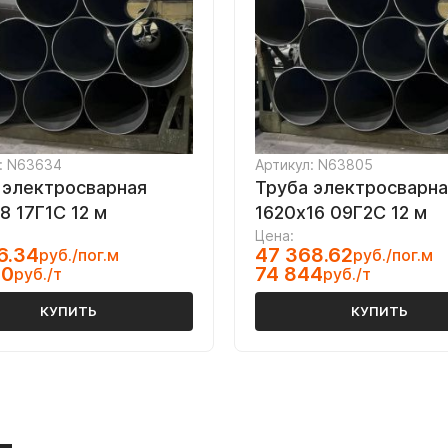
: N63634
Артикул: N63805
 электросварная
Труба электросварна
8 17Г1С 12 м
1620х16 09Г2С 12 м
Цена:
6.34
47 368.62
руб./пог.м
руб./пог.м
00
74 844
руб./т
руб./т
КУПИТЬ
КУПИТЬ