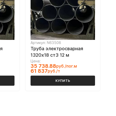
Артикул: N63508
я
Труба электросварная
1320х18 ст3 12 м
Цена:
35 738.88
руб./пог.м
61 837
руб./т
КУПИТЬ