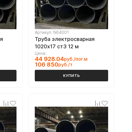
Артикул: N64001
я
Труба электросварная
1020х17 ст3 12 м
Цена:
44 928.04
руб./пог.м
106 850
руб./т
КУПИТЬ