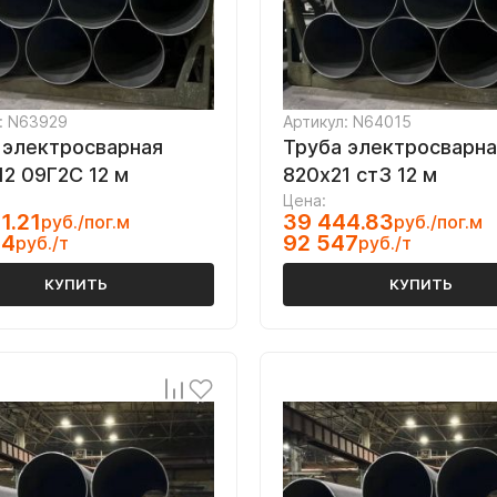
: N63929
Артикул: N64015
 электросварная
Труба электросварна
12 09Г2С 12 м
820х21 ст3 12 м
Цена:
1.21
39 444.83
руб./пог.м
руб./пог.м
34
92 547
руб./т
руб./т
КУПИТЬ
КУПИТЬ