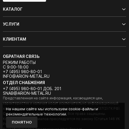
КАТАЛОГ
УСЛУГИ
КЛИЕНТАМ
ОБРАТНАЯ СВЯЗЬ
РЕЖИМ РАБОТЫ
С 9:00-18:00
+7 (495) 980-80-01
INFO@ARION-METAL.RU
ОТДЕЛ СНАБЖЕНИЯ
+7 (495) 980-80-01 ДОБ. 201
SNAB@ARION-METAL.RU
Представленная на сайте информация, касающаяся цен,
характеристик и наличия носит исключительно информационный
характер и не является публичной офертой (Статья 437(2) ГК РФ).
На нашем сайте мы используем cookie-файлы и
ООО "Арион-Металл" © 2020 - 2026 Все права защищены.
рекомендательные технологии.
Копирование материалов преследуется по закону (Статья 146 УК
ПОНЯТНО
РФ).