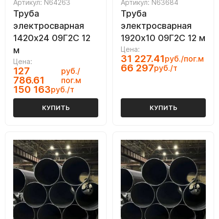
Артикул: N64263
Артикул: N63684
Труба
Труба
электросварная
электросварная
1420х24 09Г2С 12
1920х10 09Г2С 12 м
м
Цена:
31 227.41
руб./пог.м
Цена:
66 297
руб./т
127
руб./
786.61
пог.м
150 163
руб./т
КУПИТЬ
КУПИТЬ