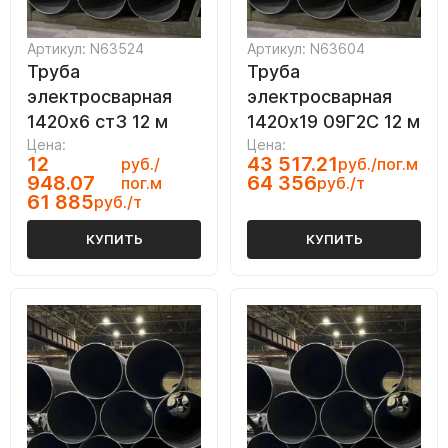
Артикул: N63524
Артикул: N63604
Труба
Труба
электросварная
электросварная
1420х6 ст3 12 м
1420х19 09Г2С 12 м
Цена:
Цена:
12
43 517.21
руб./
руб./пог.м
948.07
64 356
пог.м
руб./т
61 885
руб./т
КУПИТЬ
КУПИТЬ