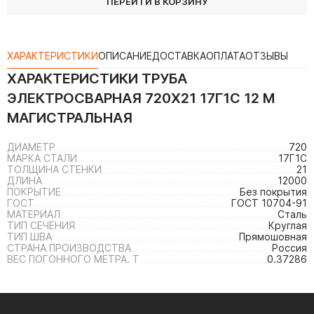
ПЕРЕЙТИ В КОРЗИНУ
ХАРАКТЕРИСТИКИ
ОПИСАНИЕ
ДОСТАВКА
ОПЛАТА
ОТЗЫВЫ
ХАРАКТЕРИСТИКИ
ТРУБА
ЭЛЕКТРОСВАРНАЯ 720Х21 17Г1С 12 М
МАГИСТРАЛЬНАЯ
ДИАМЕТР
720
МАРКА СТАЛИ
17Г1С
ТОЛЩИНА СТЕНКИ
21
ДЛИНА
12000
ПОКРЫТИЕ
Без покрытия
ГОСТ
ГОСТ 10704-91
МАТЕРИАЛ
Сталь
ТИП СЕЧЕНИЯ
Круглая
ТИП ШВА
Прямошовная
СТРАНА ПРОИЗВОДСТВА
Россия
ВЕС ПОГОННОГО МЕТРА. Т
0.37286