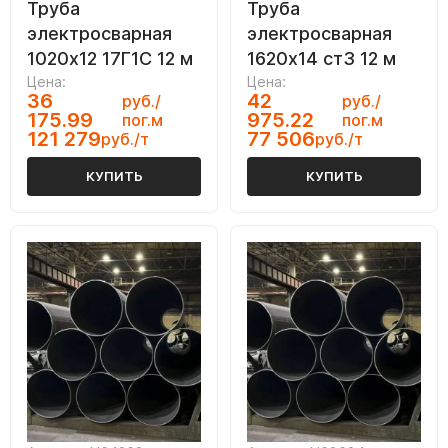
Труба
Труба
электросварная
электросварная
1020х12 17Г1С 12 м
1620х14 ст3 12 м
Цена:
Цена:
36
42
руб./
руб./
175.99
975.22
пог.м
пог.м
121 279
77 506
руб./т
руб./т
КУПИТЬ
КУПИТЬ