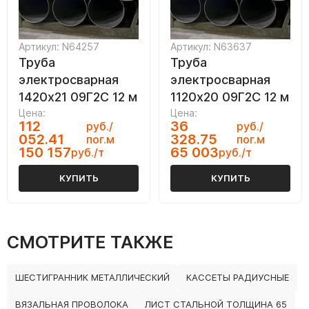
Артикул: N64257
Артикул: N63637
Труба
Труба
электросварная
электросварная
1420х21 09Г2С 12 м
1120х20 09Г2С 12 м
Цена:
Цена:
112
36
руб./
руб./
052.41
328.75
пог.м
пог.м
150 157
65 003
руб./т
руб./т
КУПИТЬ
КУПИТЬ
СМОТРИТЕ ТАКЖЕ
ШЕСТИГРАННИК МЕТАЛЛИЧЕСКИЙ
КАССЕТЫ РАДИУСНЫЕ
ВЯЗАЛЬНАЯ ПРОВОЛОКА
ЛИСТ СТАЛЬНОЙ ТОЛЩИНА 65