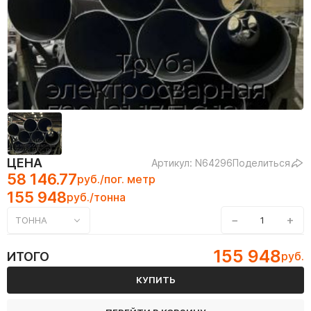
ЦЕНА
Артикул: N64296
Поделиться
58 146.77
руб./пог. метр
155 948
руб./тонна
−
+
ТОННА
155 948
ИТОГО
руб.
КУПИТЬ