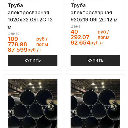
Труба
Труба
электросварная
электросварная
1620х32 09Г2С 12
920х19 09Г2С 12 м
м
Цена:
40
руб./
Цена:
292.07
пог.м
109
руб./
92 654
руб./т
778.98
пог.м
87 599
руб./т
КУПИТЬ
КУПИТЬ