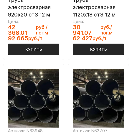
электросварная
электросварная
920х20 ст3 12 м
1120х18 ст3 12 м
Цена:
Цена:
42
30
руб./
руб./
368.01
941.07
пог.м
пог.м
92 665
62 427
руб./т
руб./т
КУПИТЬ
КУПИТЬ
Артикул: N63948
Артикул: N63707