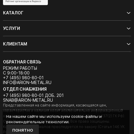
КАТАЛОГ
УСЛУГИ
КЛИЕНТАМ
ОБРАТНАЯ СВЯЗЬ
РЕЖИМ РАБОТЫ
С 9:00-18:00
+7 (495) 980-80-01
INFO@ARION-METAL.RU
ОТДЕЛ СНАБЖЕНИЯ
+7 (495) 980-80-01 ДОБ. 201
SNAB@ARION-METAL.RU
Представленная на сайте информация, касающаяся цен,
характеристик и наличия носит исключительно информационный
характер и не является публичной офертой (Статья 437(2) ГК РФ).
На нашем сайте мы используем cookie-файлы и
ООО "Арион-Металл" © 2020 - 2026 Все права защищены.
рекомендательные технологии.
Копирование материалов преследуется по закону (Статья 146 УК
ПОНЯТНО
РФ).