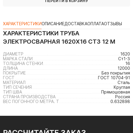
ПЕРЕЙТИ В КОРЗИНУ
ХАРАКТЕРИСТИКИ
ОПИСАНИЕ
ДОСТАВКА
ОПЛАТА
ОТЗЫВЫ
ХАРАКТЕРИСТИКИ
ТРУБА
ЭЛЕКТРОСВАРНАЯ 1620Х16 СТ3 12 М
ДИАМЕТР
1620
МАРКА СТАЛИ
Ст1-3
ТОЛЩИНА СТЕНКИ
16
ДЛИНА
12000
ПОКРЫТИЕ
Без покрытия
ГОСТ
ГОСТ 10704-91
МАТЕРИАЛ
Сталь
ТИП СЕЧЕНИЯ
Круглая
ТИП ШВА
Прямошовная
СТРАНА ПРОИЗВОДСТВА
Россия
ВЕС ПОГОННОГО МЕТРА. Т
0.632898
РАССЧИТАЙТЕ ЗАКАЗ