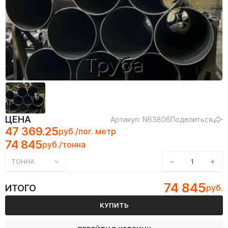
ЦЕНА
Артикул: N63806
Поделиться
47 369.25
руб./пог. метр
74 845
руб./тонна
−
+
ТОННА
74 845
ИТОГО
руб.
КУПИТЬ