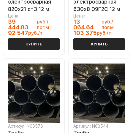
электросварная
электросварная
820х21 ст3 12 м
630х8 09Г2С 12 м
Цена:
Цена:
39
13
руб./
руб./
444.83
064.64
пог.м
пог.м
92 547
103 375
руб./т
руб./т
КУПИТЬ
КУПИТЬ
Артикул: N63578
Артикул: N63544
Труба
Труба