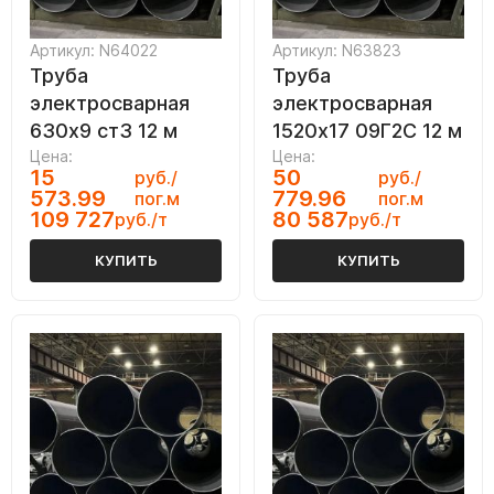
Артикул: N64022
Артикул: N63823
Труба
Труба
электросварная
электросварная
630х9 ст3 12 м
1520х17 09Г2С 12 м
Цена:
Цена:
15
50
руб./
руб./
573.99
779.96
пог.м
пог.м
109 727
80 587
руб./т
руб./т
КУПИТЬ
КУПИТЬ