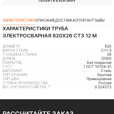
ПЕРЕЙТИ В КОРЗИНУ
ХАРАКТЕРИСТИКИ
ОПИСАНИЕ
ДОСТАВКА
ОПЛАТА
ОТЗЫВЫ
ХАРАКТЕРИСТИКИ
ТРУБА
ЭЛЕКТРОСВАРНАЯ 820Х26 СТ3 12 М
ДИАМЕТР
820
МАРКА СТАЛИ
Ст1-3
ТОЛЩИНА СТЕНКИ
26
ДЛИНА
12000
ПОКРЫТИЕ
Без покрытия
ГОСТ
ГОСТ 10704-91
МАТЕРИАЛ
Сталь
ТИП СЕЧЕНИЯ
Круглая
ТИП ШВА
Прямошовная
СТРАНА ПРОИЗВОДСТВА
Россия
ВЕС ПОГОННОГО МЕТРА. Т
0.524373
РАССЧИТАЙТЕ ЗАКАЗ