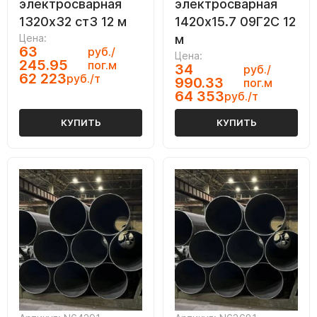
электросварная
электросварная
1320х32 ст3 12 м
1420х15.7 09Г2С 12
Цена:
м
63
руб./
Цена:
245.95
пог.м
34
руб./
62 223
руб./т
990.33
пог.м
64 353
руб./т
КУПИТЬ
КУПИТЬ