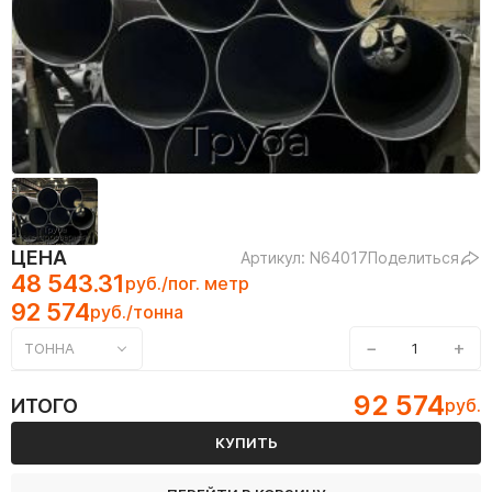
ЦЕНА
Артикул: N64017
Поделиться
48 543.31
руб./пог. метр
92 574
руб./тонна
−
+
ТОННА
92 574
ИТОГО
руб.
КУПИТЬ