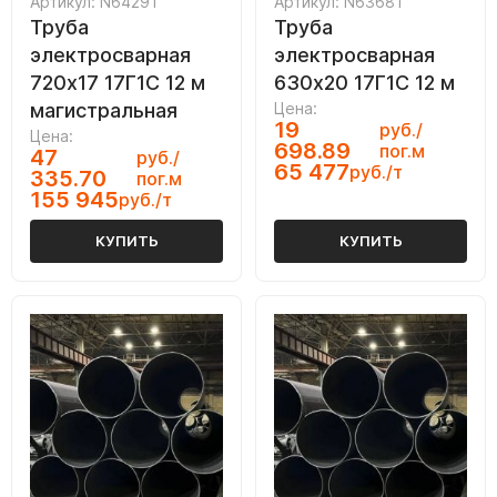
Артикул: N64291
Артикул: N63681
Труба
Труба
электросварная
электросварная
720х17 17Г1С 12 м
630х20 17Г1С 12 м
магистральная
Цена:
19
руб./
Цена:
698.89
пог.м
47
руб./
65 477
руб./т
335.70
пог.м
155 945
руб./т
КУПИТЬ
КУПИТЬ