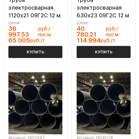
электросварная
электросварная
1120х21 09Г2С 12 м
630х23 09Г2С 12 м
Цена:
Цена:
36
40
руб./
руб./
997.53
780.21
пог.м
пог.м
65 005
114 994
руб./т
руб./т
КУПИТЬ
КУПИТЬ
Артикул: N63947
Артикул: N64074