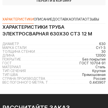
ПЕРЕЙТИ В КОРЗИНУ
ХАРАКТЕРИСТИКИ
ОПИСАНИЕ
ДОСТАВКА
ОПЛАТА
ОТЗЫВЫ
ХАРАКТЕРИСТИКИ
ТРУБА
ЭЛЕКТРОСВАРНАЯ 630Х30 СТ3 12 М
ДИАМЕТР
630
МАРКА СТАЛИ
Ст1-3
ТОЛЩИНА СТЕНКИ
30
ДЛИНА
12000
ПОКРЫТИЕ
Без покрытия
ГОСТ
ГОСТ 10704-91
МАТЕРИАЛ
Сталь
ТИП СЕЧЕНИЯ
Круглая
ТИП ШВА
Прямошовная
СТРАНА ПРОИЗВОДСТВА
Россия
ВЕС ПОГОННОГО МЕТРА. Т
0.443907
РАССЧИТАЙТЕ ЗАКАЗ