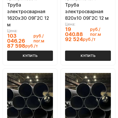
Труба
Труба
электросварная
электросварная
1620х30 09Г2С 12
820х10 09Г2С 12 м
м
Цена:
19
руб./
Цена:
040.88
пог.м
103
руб./
92 524
руб./т
046.26
пог.м
87 598
руб./т
КУПИТЬ
КУПИТЬ