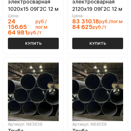
электросварная
электросварная
1020х15 09Г2С 12 м
2120х19 09Г2С 12 м
Цена:
Цена:
24
83 310.18
руб./
руб./пог.м
156.65
84 625
пог.м
руб./т
64 981
руб./т
КУПИТЬ
КУПИТЬ
Артикул: N63639
Артикул: N64058
Труба
Труба