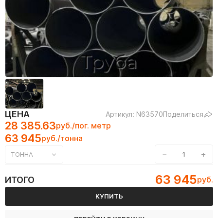
ЦЕНА
Артикул: N63570
Поделиться
28 385.63
руб./пог. метр
63 945
руб./тонна
−
+
ТОННА
63 945
ИТОГО
руб.
КУПИТЬ