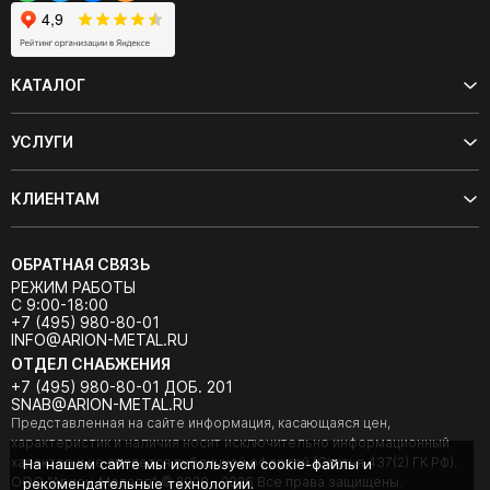
КАТАЛОГ
УСЛУГИ
КЛИЕНТАМ
ОБРАТНАЯ СВЯЗЬ
РЕЖИМ РАБОТЫ
С 9:00-18:00
+7 (495) 980-80-01
INFO@ARION-METAL.RU
ОТДЕЛ СНАБЖЕНИЯ
+7 (495) 980-80-01 ДОБ. 201
SNAB@ARION-METAL.RU
Представленная на сайте информация, касающаяся цен,
характеристик и наличия носит исключительно информационный
характер и не является публичной офертой (Статья 437(2) ГК РФ).
На нашем сайте мы используем cookie-файлы и
ООО "Арион-Металл" © 2020 - 2026 Все права защищены.
рекомендательные технологии.