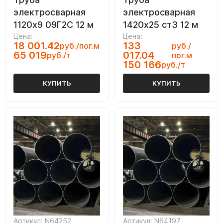
электросварная
электросварная
1120х9 09Г2С 12 м
1420х25 ст3 12 м
Цена:
Цена:
18 001.42
133
руб./пог.м
руб./
65 019
017.04
руб./т
пог.м
150 166
руб./т
КУПИТЬ
КУПИТЬ
Артикул: N64252
Артикул: N64197