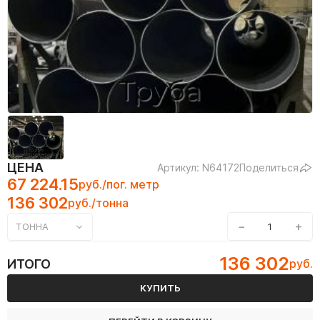
ЦЕНА
Артикул: N64172
Поделиться
67 224.15
руб./пог. метр
136 302
руб./тонна
−
+
ТОННА
136 302
ИТОГО
руб.
КУПИТЬ