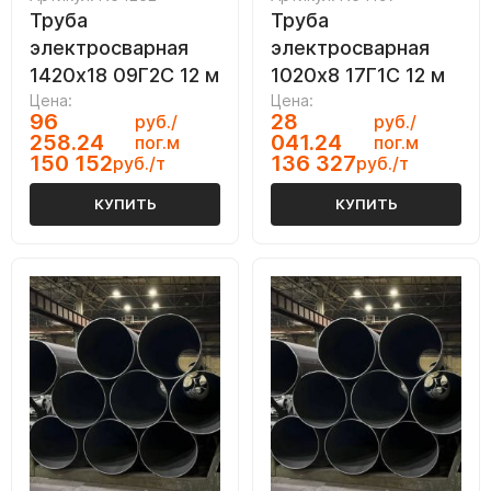
Труба
Труба
электросварная
электросварная
1420х18 09Г2С 12 м
1020х8 17Г1С 12 м
Цена:
Цена:
96
28
руб./
руб./
258.24
041.24
пог.м
пог.м
150 152
136 327
руб./т
руб./т
КУПИТЬ
КУПИТЬ