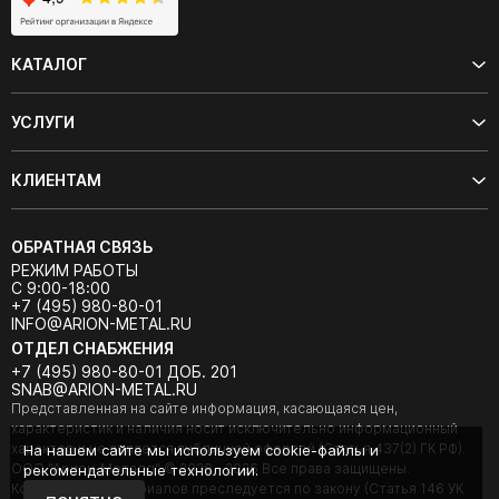
КАТАЛОГ
УСЛУГИ
КЛИЕНТАМ
ОБРАТНАЯ СВЯЗЬ
РЕЖИМ РАБОТЫ
С 9:00-18:00
+7 (495) 980-80-01
INFO@ARION-METAL.RU
ОТДЕЛ СНАБЖЕНИЯ
+7 (495) 980-80-01 ДОБ. 201
SNAB@ARION-METAL.RU
Представленная на сайте информация, касающаяся цен,
характеристик и наличия носит исключительно информационный
характер и не является публичной офертой (Статья 437(2) ГК РФ).
На нашем сайте мы используем cookie-файлы и
ООО "Арион-Металл" © 2020 - 2026 Все права защищены.
рекомендательные технологии.
Копирование материалов преследуется по закону (Статья 146 УК