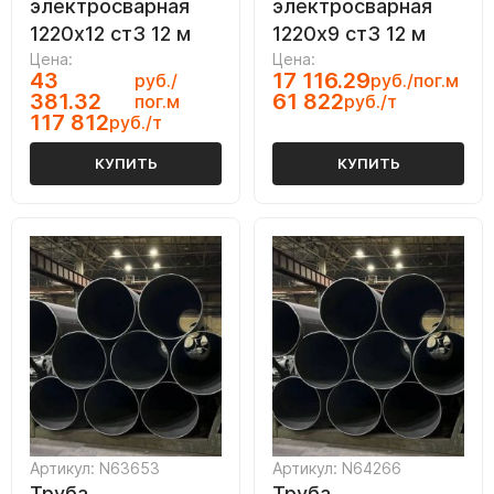
электросварная
электросварная
1220х12 ст3 12 м
1220х9 ст3 12 м
Цена:
Цена:
43
17 116.29
руб./
руб./пог.м
381.32
61 822
пог.м
руб./т
117 812
руб./т
КУПИТЬ
КУПИТЬ
Артикул: N63653
Артикул: N64266
Труба
Труба