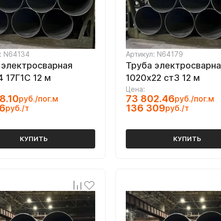
: N64134
Артикул: N64179
 электросварная
Труба электросварна
4 17Г1С 12 м
1020х22 ст3 12 м
Цена:
8.10
73 802.46
руб./пог.м
руб./пог.м
6
136 309
руб./т
руб./т
КУПИТЬ
КУПИТЬ