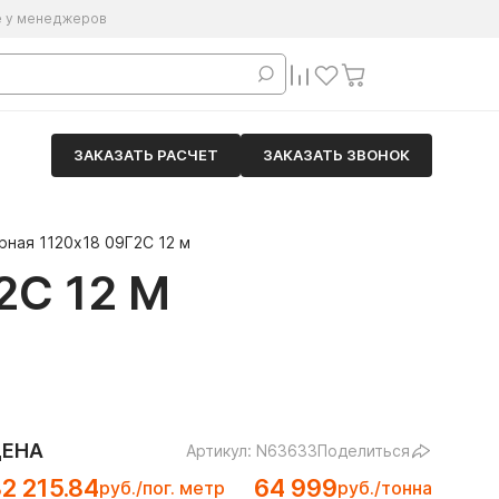
е у менеджеров
ЗАКАЗАТЬ РАСЧЕТ
ЗАКАЗАТЬ ЗВОНОК
рная 1120х18 09Г2С 12 м
2С 12 М
ЦЕНА
Артикул: N63633
Поделиться
2 215.84
64 999
руб./пог. метр
руб./тонна