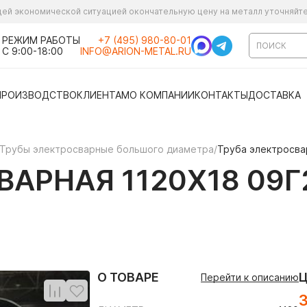
ущей экономической ситуацией окончательную цену на металл уточняйт
РЕЖИМ РАБОТЫ
+7 (495) 980-80-01
С 9:00-18:00
INFO@ARION-METAL.RU
ПРОИЗВОДСТВО
КЛИЕНТАМ
О КОМПАНИИ
КОНТАКТЫ
ДОСТАВКА
Трубы электросварные большого диаметра
/
Труба электросва
АРНАЯ 1120Х18 09Г
О ТОВАРЕ
Перейти к описанию
3