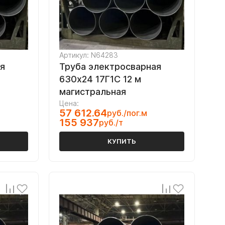
Артикул: N64283
я
Труба электросварная
630х24 17Г1С 12 м
магистральная
Цена:
57 612.64
руб./пог.м
155 937
руб./т
КУПИТЬ