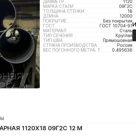
ДИАМЕТР
1120
МАРКА СТАЛИ
09Г2С
ТОЛЩИНА СТЕНКИ
18
ДЛИНА
12000
ПОКРЫТИЕ
Без покрытия
ГОСТ
ГОСТ 10704-91
МАТЕРИАЛ
Сталь
ТИП СЕЧЕНИЯ
Круглая
ТИП ШВА
Прямошовная
СТРАНА ПРОИЗВОДСТВА
Россия
ВЕС ПОГОННОГО МЕТРА. Т
0.495636
ВЫ
РНАЯ 1120Х18 09Г2С 12 М