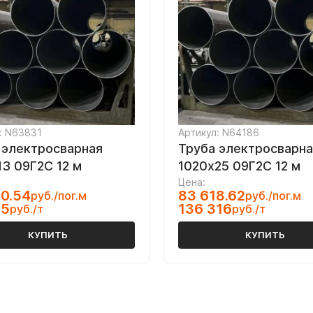
: N63831
Артикул: N64186
 электросварная
Труба электросварна
13 09Г2С 12 м
1020х25 09Г2С 12 м
Цена:
0.54
83 618.62
руб./пог.м
руб./пог.м
95
136 316
руб./т
руб./т
КУПИТЬ
КУПИТЬ