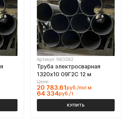
Артикул: N63582
я
Труба электросварная
1320х10 09Г2С 12 м
Цена:
20 783.61
руб./пог.м
64 334
руб./т
КУПИТЬ