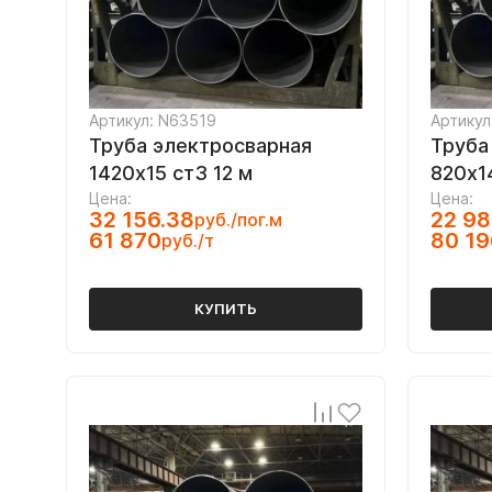
Артикул: N63519
Артикул
Труба электросварная
Труба
1420х15 ст3 12 м
820х1
Цена:
Цена:
32 156.38
22 98
руб./пог.м
61 870
80 19
руб./т
КУПИТЬ