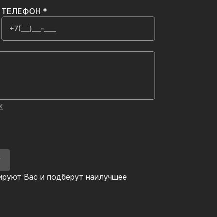
ТЕЛЕФОН *
х
У
ируют Вас и подберут наилучшее