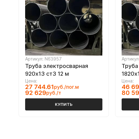
Артикул: N63957
Артикул
Труба электросварная
Труба
920х13 ст3 12 м
1820х
Цена:
Цена:
27 744.61
46 69
руб./пог.м
92 629
80 5
руб./т
КУПИТЬ