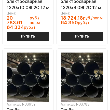
электросварная
электросварная
1320х10 09Г2С 12 м
1320х9 09Г2С 12 м
Цена:
Цена:
20
18 724.18
руб./
руб./пог.м
783.61
64 350
пог.м
руб./т
64 334
руб./т
КУПИТЬ
КУПИТЬ
Артикул: N63959
Артикул: N63783
Труба
Труба