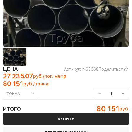
ЦЕНА
Артикул: N63668
Поделиться
27 235.07
руб./пог. метр
80 151
руб./тонна
−
+
ТОННА
80 151
ИТОГО
руб.
КУПИТЬ