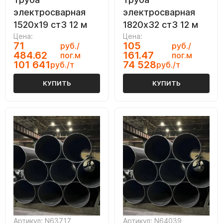
электросварная
электросварная
1520х19 ст3 12 м
1820х32 ст3 12 м
Цена:
Цена:
71
105
руб./
руб./
484.62
161.47
пог.м
пог.м
101 641
74 528
руб./т
руб./т
КУПИТЬ
КУПИТЬ
Артикул: N63717
Артикул: N64039