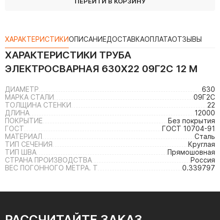
ПЕРЕЙТИ В КОРЗИНУ
ХАРАКТЕРИСТИКИ
ОПИСАНИЕ
ДОСТАВКА
ОПЛАТА
ОТЗЫВЫ
ХАРАКТЕРИСТИКИ
ТРУБА
ЭЛЕКТРОСВАРНАЯ 630Х22 09Г2С 12 М
ДИАМЕТР
630
МАРКА СТАЛИ
09Г2С
ТОЛЩИНА СТЕНКИ
22
ДЛИНА
12000
ПОКРЫТИЕ
Без покрытия
ГОСТ
ГОСТ 10704-91
МАТЕРИАЛ
Сталь
ТИП СЕЧЕНИЯ
Круглая
ТИП ШВА
Прямошовная
СТРАНА ПРОИЗВОДСТВА
Россия
ВЕС ПОГОННОГО МЕТРА. Т
0.339797
РАССЧИТАЙТЕ ЗАКАЗ