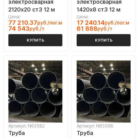
электросварная
электросварная
2120х20 ст3 12 м
1420х8 ст3 12 м
Цена:
Цена:
77 210.37
17 240.14
руб./пог.м
руб./пог.м
74 543
61 888
руб./т
руб./т
КУПИТЬ
КУПИТЬ
Артикул: N63582
Артикул: N63598
Труба
Труба