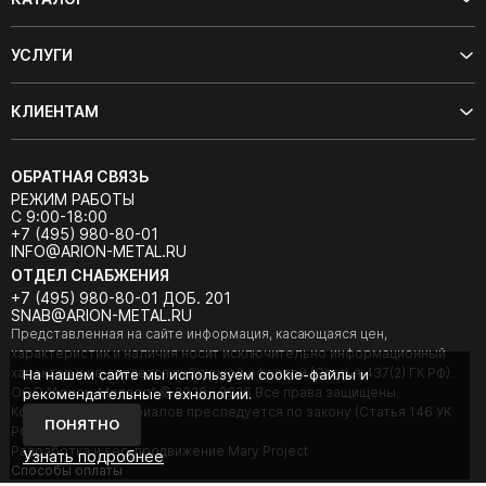
УСЛУГИ
КЛИЕНТАМ
ОБРАТНАЯ СВЯЗЬ
РЕЖИМ РАБОТЫ
С 9:00-18:00
+7 (495) 980-80-01
INFO@ARION-METAL.RU
ОТДЕЛ СНАБЖЕНИЯ
+7 (495) 980-80-01 ДОБ. 201
SNAB@ARION-METAL.RU
Представленная на сайте информация, касающаяся цен,
характеристик и наличия носит исключительно информационный
характер и не является публичной офертой (Статья 437(2) ГК РФ).
На нашем сайте мы используем cookie-файлы и
ООО "Арион-Металл" © 2020 - 2026 Все права защищены.
рекомендательные технологии.
Копирование материалов преследуется по закону (Статья 146 УК
ПОНЯТНО
РФ).
Разработка и seo-продвижение Mary Project
Узнать подробнее
Cпособы оплаты