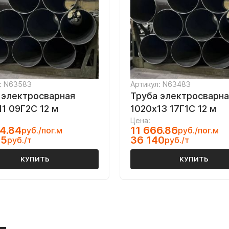
: N63583
Артикул: N63483
 электросварная
Труба электросварна
11 09Г2С 12 м
1020х13 17Г1С 12 м
Цена:
4.84
11 666.86
руб./пог.м
руб./пог.м
35
36 140
руб./т
руб./т
КУПИТЬ
КУПИТЬ