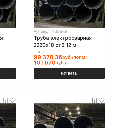
Артикул: N63988
я
Труба электросварная
2220х18 ст3 12 м
Цена:
99 378.36
руб./пог.м
101 670
руб./т
КУПИТЬ