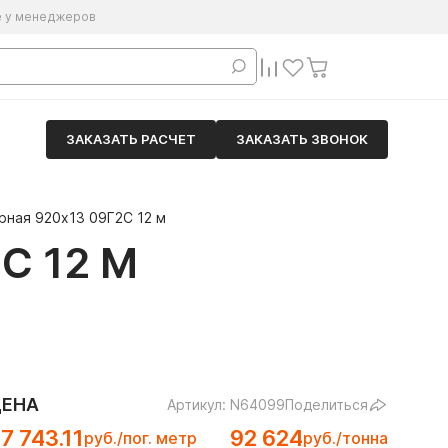
е у менеджеров
ЗАКАЗАТЬ РАСЧЕТ
ЗАКАЗАТЬ ЗВОНОК
рная 920х13 09Г2С 12 м
С 12 М
ЦЕНА
Артикул: N64099
Поделиться
7 743.11
92 624
руб./пог. метр
руб./тонна