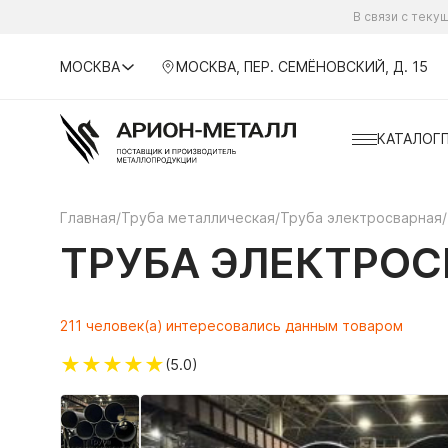
В связи с тек
МОСКВА
МОСКВА, ПЕР. СЕМЁНОВСКИЙ, Д. 15
КАТАЛОГ
Главная
/
Труба металлическая
/
Труба электросварная
/
ТРУБА ЭЛЕКТРОСВ
211 человек(а) интересовались данным товаром
★
★
★
★
★
(5.0)