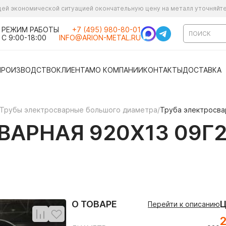
ущей экономической ситуацией окончательную цену на металл уточняйт
РЕЖИМ РАБОТЫ
+7 (495) 980-80-01
С 9:00-18:00
INFO@ARION-METAL.RU
ПРОИЗВОДСТВО
КЛИЕНТАМ
О КОМПАНИИ
КОНТАКТЫ
ДОСТАВКА
Трубы электросварные большого диаметра
/
Труба электросва
АРНАЯ 920Х13 09Г2
О ТОВАРЕ
Перейти к описанию
2