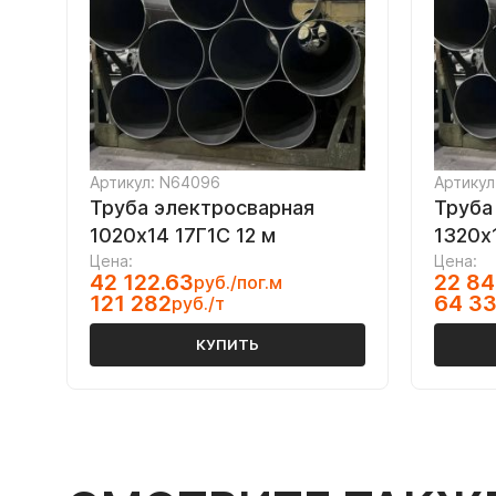
Артикул: N64096
Артикул
Труба электросварная
Труба
1020х14 17Г1С 12 м
1320х
Цена:
Цена:
42 122.63
22 84
руб./пог.м
121 282
64 3
руб./т
КУПИТЬ