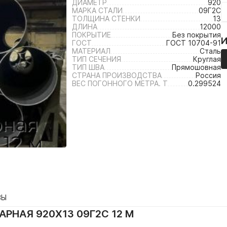
ДИАМЕТР
920
МАРКА СТАЛИ
09Г2С
ТОЛЩИНА СТЕНКИ
13
ДЛИНА
12000
ПОКРЫТИЕ
Без покрытия
ГОСТ
ГОСТ 10704-91
МАТЕРИАЛ
Сталь
ТИП СЕЧЕНИЯ
Круглая
ТИП ШВА
Прямошовная
СТРАНА ПРОИЗВОДСТВА
Россия
ВЕС ПОГОННОГО МЕТРА. Т
0.299524
ВЫ
РНАЯ 920Х13 09Г2С 12 М