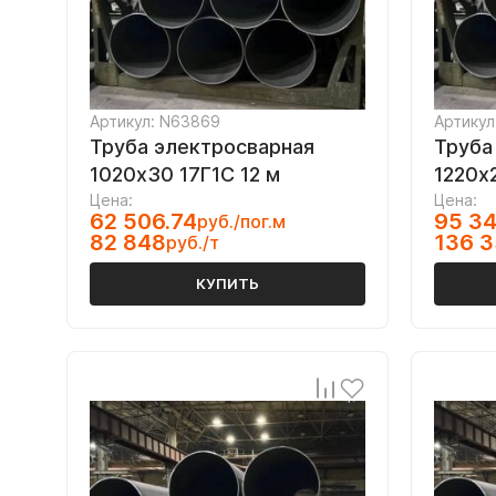
Артикул: N63869
Артикул
Труба электросварная
Труба
1020х30 17Г1С 12 м
1220х
Цена:
Цена:
62 506.74
95 34
руб./пог.м
82 848
136 
руб./т
КУПИТЬ