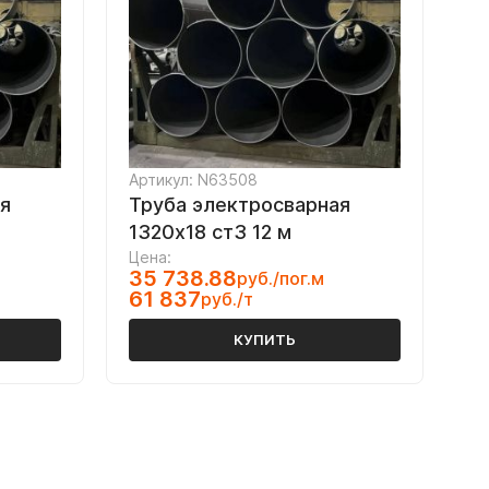
Артикул: N63508
я
Труба электросварная
1320х18 ст3 12 м
Цена:
35 738.88
руб./пог.м
61 837
руб./т
КУПИТЬ