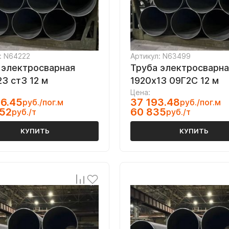
: N64222
Артикул: N63499
 электросварная
Труба электросварна
23 ст3 12 м
1920х13 09Г2С 12 м
Цена:
6.45
37 193.48
руб./пог.м
руб./пог.м
352
60 835
руб./т
руб./т
КУПИТЬ
КУПИТЬ