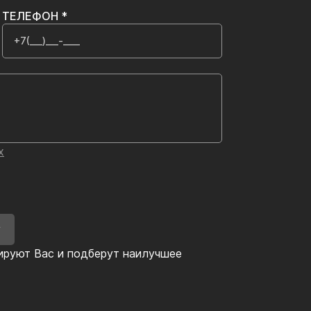
ТЕЛЕФОН *
х
У
ируют Вас и подберут наилучшее