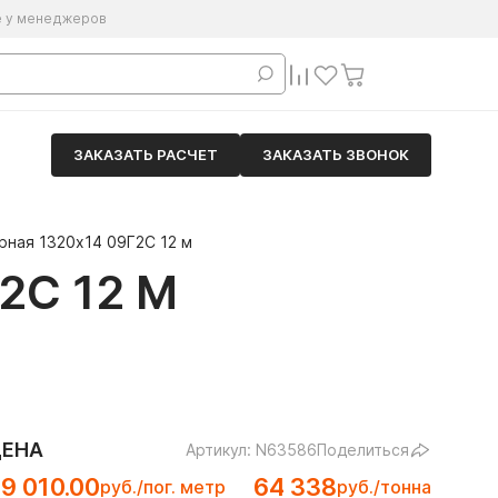
е у менеджеров
ЗАКАЗАТЬ РАСЧЕТ
ЗАКАЗАТЬ ЗВОНОК
рная 1320х14 09Г2С 12 м
2С 12 М
ЦЕНА
Артикул: N63586
Поделиться
9 010.00
64 338
руб./пог. метр
руб./тонна