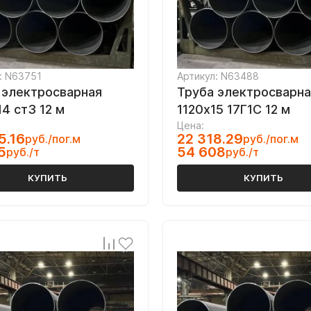
: N63751
Артикул: N63488
 электросварная
Труба электросварна
4 ст3 12 м
1120х15 17Г1С 12 м
Цена:
5.16
22 318.29
руб./пог.м
руб./пог.м
5
54 608
руб./т
руб./т
КУПИТЬ
КУПИТЬ