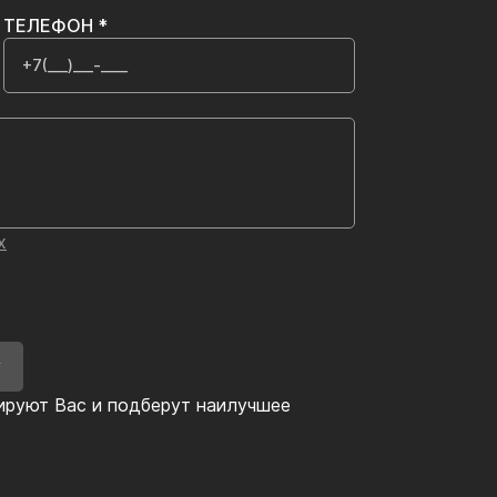
ТЕЛЕФОН *
х
У
ируют Вас и подберут наилучшее