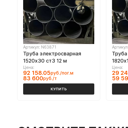
Артикул: N63871
Артикул
Труба электросварная
Труба
1520х30 ст3 12 м
1820х1
Цена:
Цена:
92 158.05
29 24
руб./пог.м
83 600
59 5
руб./т
КУПИТЬ