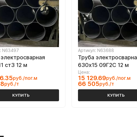
: N63497
Артикул: N63688
 электросварная
Труба электросварна
1 ст3 12 м
630х15 09Г2С 12 м
Цена:
6.35
15 129.69
руб./пог.м
руб./пог.м
98
66 505
руб./т
руб./т
КУПИТЬ
КУПИТЬ