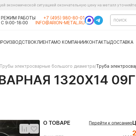
ущей экономической ситуацией окончательную цену на металл уточняйт
РЕЖИМ РАБОТЫ
+7 (495) 980-80-01
С 9:00-18:00
INFO@ARION-METAL.RU
ПРОИЗВОДСТВО
КЛИЕНТАМ
О КОМПАНИИ
КОНТАКТЫ
ДОСТАВКА
Трубы электросварные большого диаметра
/
Труба электросва
АРНАЯ 1320Х14 09Г
О ТОВАРЕ
Перейти к описанию
2