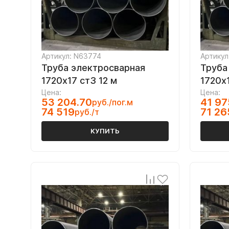
Артикул: N63774
Артикул
Труба электросварная
Труба
1720х17 ст3 12 м
1720х1
Цена:
Цена:
53 204.70
41 97
руб./пог.м
74 519
71 26
руб./т
КУПИТЬ