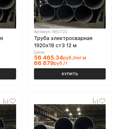
Артикул: N63722
я
Труба электросварная
1920х18 ст3 12 м
Цена:
56 465.34
руб./пог.м
66 879
руб./т
КУПИТЬ