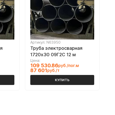
Артикул: N63950
я
Труба электросварная
1720х30 09Г2С 12 м
Цена:
109 530.86
руб./пог.м
87 601
руб./т
КУПИТЬ