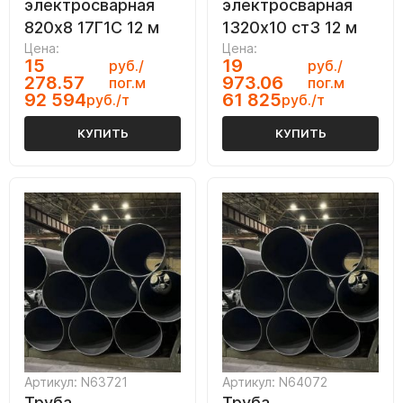
электросварная
электросварная
820х8 17Г1С 12 м
1320х10 ст3 12 м
Цена:
Цена:
15
19
руб./
руб./
278.57
973.06
пог.м
пог.м
92 594
61 825
руб./т
руб./т
КУПИТЬ
КУПИТЬ
Артикул: N63721
Артикул: N64072
Труба
Труба