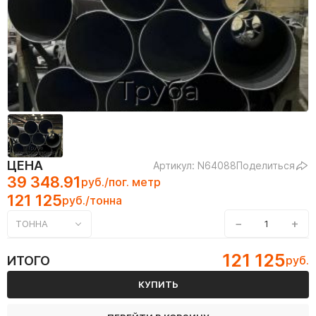
ЦЕНА
Артикул: N64088
Поделиться
39 348.91
руб./пог. метр
121 125
руб./тонна
−
+
ТОННА
121 125
ИТОГО
руб.
КУПИТЬ