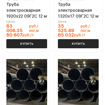
Труба
Труба
электросварная
электросварная
1920х22 09Г2С 12 м
1320х17 09Г2С 12 м
Цена:
Цена:
83
35
руб./
руб./
006.35
525.49
пог.м
пог.м
80 607
65 032
руб./т
руб./т
КУПИТЬ
КУПИТЬ