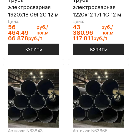
электросварная
электросварная
1920х18 09Г2С 12 м
1220х12 17Г1С 12 м
Цена:
Цена:
56
43
руб./
руб./
464.49
380.96
пог.м
пог.м
66 878
117 811
руб./т
руб./т
КУПИТЬ
КУПИТЬ
Артикул: N63843
Артикул: N63666