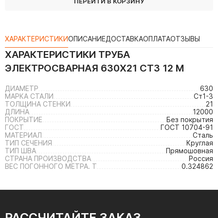
ПЕРЕЙТИ В КОРЗИНУ
ХАРАКТЕРИСТИКИ
ОПИСАНИЕ
ДОСТАВКА
ОПЛАТА
ОТЗЫВЫ
ХАРАКТЕРИСТИКИ
ТРУБА
ЭЛЕКТРОСВАРНАЯ 630Х21 СТ3 12 М
ДИАМЕТР
630
МАРКА СТАЛИ
Ст1-3
ТОЛЩИНА СТЕНКИ
21
ДЛИНА
12000
ПОКРЫТИЕ
Без покрытия
ГОСТ
ГОСТ 10704-91
МАТЕРИАЛ
Сталь
ТИП СЕЧЕНИЯ
Круглая
ТИП ШВА
Прямошовная
СТРАНА ПРОИЗВОДСТВА
Россия
ВЕС ПОГОННОГО МЕТРА. Т
0.324862
РАССЧИТАЙТЕ ЗАКАЗ