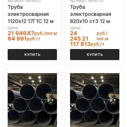
Артикул: N63625
Артикул: N64076
Труба
Труба
электросварная
электросварная
1120х12 17Г1С 12 м
820х10 ст3 12 м
Цена:
Цена:
21 949.87
24
руб./пог.м
руб./
64 991
245.21
руб./т
пог.м
117 813
руб./т
КУПИТЬ
КУПИТЬ