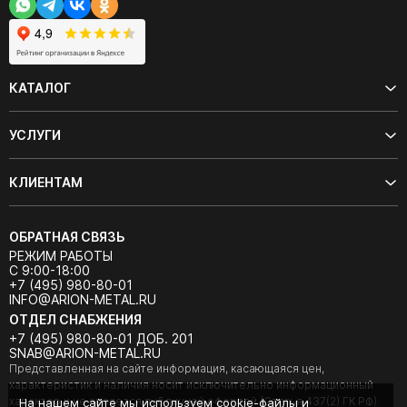
КАТАЛОГ
УСЛУГИ
КЛИЕНТАМ
ОБРАТНАЯ СВЯЗЬ
РЕЖИМ РАБОТЫ
С 9:00-18:00
+7 (495) 980-80-01
INFO@ARION-METAL.RU
ОТДЕЛ СНАБЖЕНИЯ
+7 (495) 980-80-01 ДОБ. 201
SNAB@ARION-METAL.RU
Представленная на сайте информация, касающаяся цен,
характеристик и наличия носит исключительно информационный
характер и не является публичной офертой (Статья 437(2) ГК РФ).
На нашем сайте мы используем cookie-файлы и