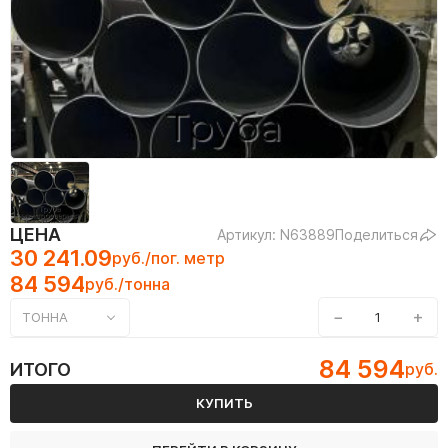
ЦЕНА
Артикул: N63889
Поделиться
30 241.09
руб./пог. метр
84 594
руб./тонна
−
+
ТОННА
84 594
ИТОГО
руб.
КУПИТЬ