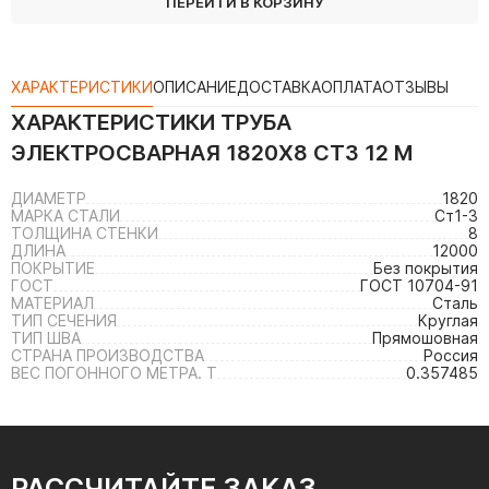
ПЕРЕЙТИ В КОРЗИНУ
ХАРАКТЕРИСТИКИ
ОПИСАНИЕ
ДОСТАВКА
ОПЛАТА
ОТЗЫВЫ
ХАРАКТЕРИСТИКИ
ТРУБА
ЭЛЕКТРОСВАРНАЯ 1820Х8 СТ3 12 М
ДИАМЕТР
1820
МАРКА СТАЛИ
Ст1-3
ТОЛЩИНА СТЕНКИ
8
ДЛИНА
12000
ПОКРЫТИЕ
Без покрытия
ГОСТ
ГОСТ 10704-91
МАТЕРИАЛ
Сталь
ТИП СЕЧЕНИЯ
Круглая
ТИП ШВА
Прямошовная
СТРАНА ПРОИЗВОДСТВА
Россия
ВЕС ПОГОННОГО МЕТРА. Т
0.357485
РАССЧИТАЙТЕ ЗАКАЗ