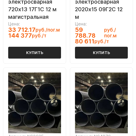
электросварная
электросварная
720х13 17Г1С 12 м
2020х15 09Г2С 12
магистральная
м
Цена:
Цена:
33 712.17
59
руб./пог.м
руб./
144 377
788.78
руб./т
пог.м
80 611
руб./т
КУПИТЬ
КУПИТЬ