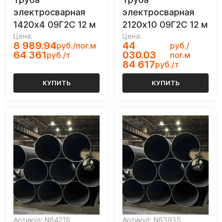
электросварная
электросварная
1420х4 09Г2С 12 м
2120х10 09Г2С 12 м
Цена:
Цена:
8 989.94
44
руб./пог.м
руб./
64 361
030.03
руб./т
пог.м
84 617
руб./т
КУПИТЬ
КУПИТЬ
Артикул: N64218
Артикул: N63935