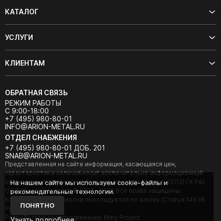
КАТАЛОГ
УСЛУГИ
КЛИЕНТАМ
ОБРАТНАЯ СВЯЗЬ
РЕЖИМ РАБОТЫ
С 9:00-18:00
+7 (495) 980-80-01
INFO@ARION-METAL.RU
ОТДЕЛ СНАБЖЕНИЯ
+7 (495) 980-80-01 ДОБ. 201
SNAB@ARION-METAL.RU
Представленная на сайте информация, касающаяся цен,
характеристик и наличия носит исключительно информационный
характер и не является публичной офертой (Статья 437(2) ГК РФ).
На нашем сайте мы используем cookie-файлы и
ООО "Арион-Металл" © 2020 - 2026 Все права защищены.
рекомендательные технологии.
Копирование материалов преследуется по закону (Статья 146 УК
ПОНЯТНО
РФ).
Разработка и seo-продвижение Mary Project
Узнать подробнее