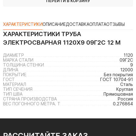
ПЕРЕЙТИ В КОРЗИНУ
ХАРАКТЕРИСТИКИ
ОПИСАНИЕ
ДОСТАВКА
ОПЛАТА
ОТЗЫВЫ
ХАРАКТЕРИСТИКИ
ТРУБА
ЭЛЕКТРОСВАРНАЯ 1120Х9 09Г2С 12 М
ДИАМЕТР
1120
МАРКА СТАЛИ
09Г2С
ТОЛЩИНА СТЕНКИ
9
ДЛИНА
12000
ПОКРЫТИЕ
Без покрытия
ГОСТ
ГОСТ 10704-91
МАТЕРИАЛ
Сталь
ТИП СЕЧЕНИЯ
Круглая
ТИП ШВА
Прямошовная
СТРАНА ПРОИЗВОДСТВА
Россия
ВЕС ПОГОННОГО МЕТРА. Т
0.276864
РАССЧИТАЙТЕ ЗАКАЗ