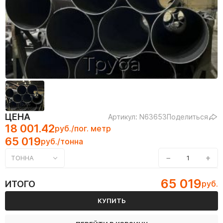
ЦЕНА
Артикул: N63653
Поделиться
18 001.42
руб./пог. метр
65 019
руб./тонна
−
+
ТОННА
65 019
ИТОГО
руб.
КУПИТЬ