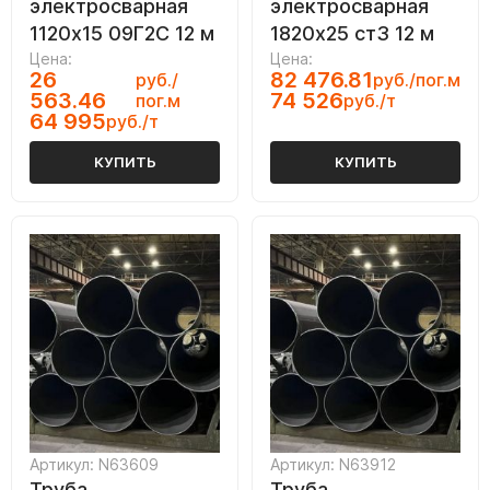
электросварная
электросварная
1120х15 09Г2С 12 м
1820х25 ст3 12 м
Цена:
Цена:
26
82 476.81
руб./
руб./пог.м
563.46
74 526
пог.м
руб./т
64 995
руб./т
КУПИТЬ
КУПИТЬ
Артикул: N63609
Артикул: N63912
Труба
Труба