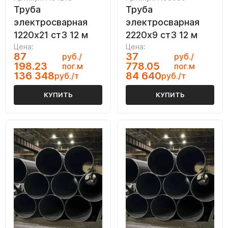
Труба
Труба
электросварная
электросварная
1220х21 ст3 12 м
2220х9 ст3 12 м
Цена:
Цена:
87
37
руб./
руб./
198.23
778.05
пог.м
пог.м
136 348
84 640
руб./т
руб./т
КУПИТЬ
КУПИТЬ