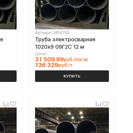
Артикул: N64199
я
Труба электросварная
1020х9 09Г2С 12 м
Цена:
31 509.99
руб./пог.м
136 329
руб./т
КУПИТЬ