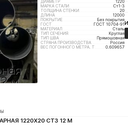
ДИАМЕТР
1220
МАРКА СТАЛИ
Ст1-3
ТОЛЩИНА СТЕНКИ
20
ДЛИНА
12000
ПОКРЫТИЕ
Без покрытия
ГОСТ
ГОСТ 10704-91
МАТЕРИАЛ
Сталь
ТИП СЕЧЕНИЯ
Круглая
ТИП ШВА
Прямошовная
СТРАНА ПРОИЗВОДСТВА
Россия
ВЕС ПОГОННОГО МЕТРА. Т
0.609657
ВЫ
РНАЯ 1220Х20 СТ3 12 М