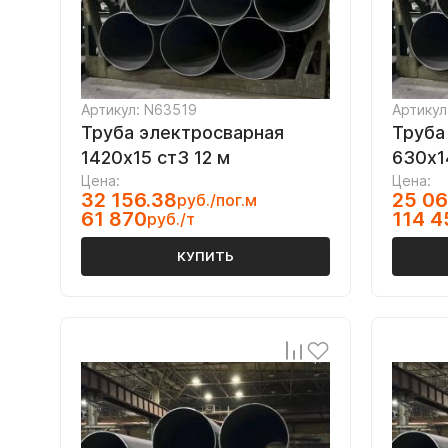
Артикул: N63519
Артикул
Труба электросварная
Труба
1420х15 ст3 12 м
630х1
Цена:
Цена:
32 156.38
25 06
руб./пог.м
61 870
114 4
руб./т
КУПИТЬ