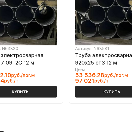
: N63830
Артикул: N63581
 электросварная
Труба электросварна
17 09Г2С 12 м
920х25 ст3 12 м
Цена:
2.10
53 536.28
руб./пог.м
руб./пог.м
94
97 021
руб./т
руб./т
КУПИТЬ
КУПИТЬ