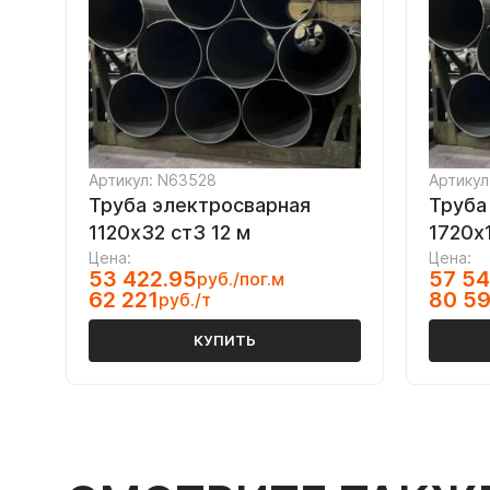
Артикул: N63528
Артикул
Труба электросварная
Труба
1120х32 ст3 12 м
1720х
Цена:
Цена:
53 422.95
57 54
руб./пог.м
62 221
80 5
руб./т
КУПИТЬ