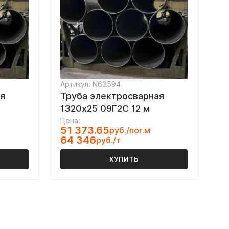
Артикул: N63594
я
Труба электросварная
1320х25 09Г2С 12 м
Цена:
51 373.65
руб./пог.м
64 346
руб./т
КУПИТЬ