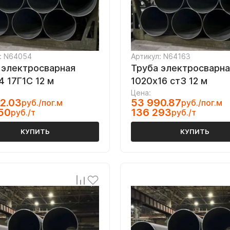
: N64054
Артикул: N64163
 электросварная
Труба электросварна
4 17Г1С 12 м
1020х16 ст3 12 м
Цена:
2.03
53 990.87
руб./пог.м
руб./пог.м
50
136 293
руб./т
руб./т
КУПИТЬ
КУПИТЬ