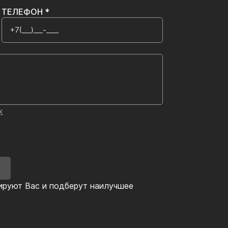
ТЕЛЕФОН *
х
У
ируют Вас и подберут наилучшее