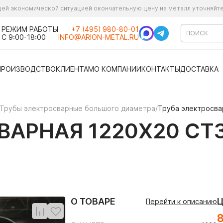
ущей экономической ситуацией окончательную цену на металл уточняйт
РЕЖИМ РАБОТЫ
+7 (495) 980-80-01
С 9:00-18:00
INFO@ARION-METAL.RU
ПРОИЗВОДСТВО
КЛИЕНТАМ
О КОМПАНИИ
КОНТАКТЫ
ДОСТАВКА
Трубы электросварные большого диаметра
/
Труба электросвар
АРНАЯ 1220Х20 СТ3
О ТОВАРЕ
Перейти к описанию
8