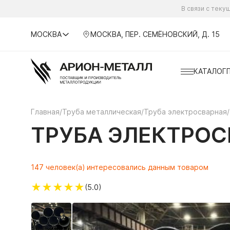
В связи с тек
МОСКВА
МОСКВА, ПЕР. СЕМЁНОВСКИЙ, Д. 15
КАТАЛОГ
Главная
/
Труба металлическая
/
Труба электросварная
/
ТРУБА ЭЛЕКТРОСВ
147 человек(а) интересовались данным товаром
★
★
★
★
★
(5.0)