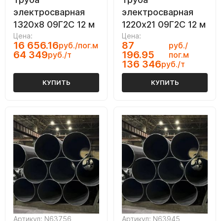
электросварная
электросварная
1320х8 09Г2С 12 м
1220х21 09Г2С 12 м
Цена:
Цена:
16 656.16
87
руб./пог.м
руб./
64 349
196.95
руб./т
пог.м
136 346
руб./т
КУПИТЬ
КУПИТЬ
Артикул: N63756
Артикул: N63945