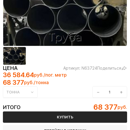
ЦЕНА
Артикул: N63724
Поделиться
36 584.64
руб./пог. метр
68 377
руб./тонна
−
+
ТОННА
68 377
ИТОГО
руб.
КУПИТЬ