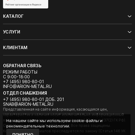
КАТАЛОГ
УСЛУГИ
КЛИЕНТАМ
ОБРАТНАЯ СВЯЗЬ
РЕЖИМ РАБОТЫ
С 9:00-18:00
+7 (495) 980-80-01
INFO@ARION-METAL.RU
ОТДЕЛ СНАБЖЕНИЯ
+7 (495) 980-80-01 ДОБ. 201
SNAB@ARION-METAL.RU
Представленная на сайте информация, касающаяся цен,
характеристик и наличия носит исключительно информационный
характер и не является публичной офертой (Статья 437(2) ГК РФ).
На нашем сайте мы используем cookie-файлы и
ООО "Арион-Металл" © 2020 - 2026 Все права защищены.
рекомендательные технологии.
Копирование материалов преследуется по закону (Статья 146 УК
ПОНЯТНО