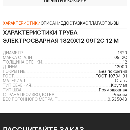
ПЕРЕЙТИ В КОРЗИНУ
ХАРАКТЕРИСТИКИ
ОПИСАНИЕ
ДОСТАВКА
ОПЛАТА
ОТЗЫВЫ
ХАРАКТЕРИСТИКИ
ТРУБА
ЭЛЕКТРОСВАРНАЯ 1820Х12 09Г2С 12 М
ДИАМЕТР
1820
МАРКА СТАЛИ
09Г2С
ТОЛЩИНА СТЕНКИ
12
ДЛИНА
12000
ПОКРЫТИЕ
Без покрытия
ГОСТ
ГОСТ 10704-91
МАТЕРИАЛ
Сталь
ТИП СЕЧЕНИЯ
Круглая
ТИП ШВА
Прямошовная
СТРАНА ПРОИЗВОДСТВА
Россия
ВЕС ПОГОННОГО МЕТРА. Т
0.535043
РАССЧИТАЙТЕ ЗАКАЗ