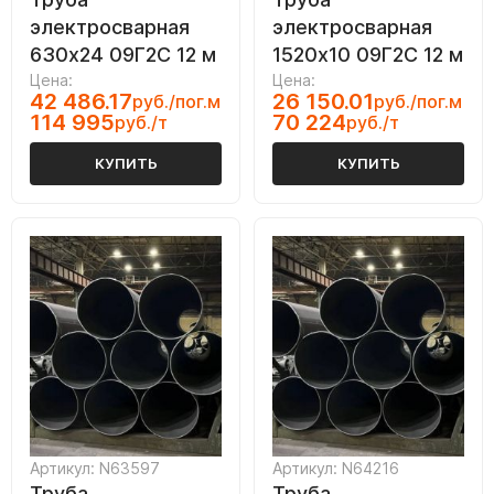
электросварная
электросварная
630х24 09Г2С 12 м
1520х10 09Г2С 12 м
Цена:
Цена:
42 486.17
26 150.01
руб./пог.м
руб./пог.м
114 995
70 224
руб./т
руб./т
КУПИТЬ
КУПИТЬ
Артикул: N63597
Артикул: N64216
Труба
Труба