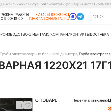
ущей экономической ситуацией окончательную цену на металл уточняйт
РЕЖИМ РАБОТЫ
+7 (495) 980-80-01
С 9:00-18:00
INFO@ARION-METAL.RU
ПРОИЗВОДСТВО
КЛИЕНТАМ
О КОМПАНИИ
КОНТАКТЫ
ДОСТАВКА
Трубы электросварные большого диаметра
/
Труба электросвар
АРНАЯ 1220Х21 17Г1
О ТОВАРЕ
Перейти к описанию
8