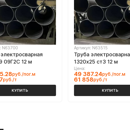
: N63700
Артикул: N63515
 электросварная
Труба электросварна
9 09Г2С 12 м
1320х25 ст3 12 м
Цена:
5.28
49 387.24
руб./пог.м
руб./пог.м
7
61 858
руб./т
руб./т
КУПИТЬ
КУПИТЬ