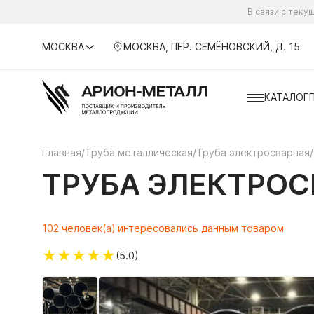
В связи с тек
МОСКВА
МОСКВА, ПЕР. СЕМЁНОВСКИЙ, Д. 15
КАТАЛОГ
Главная
/
Труба металлическая
/
Труба электросварная
/
ТРУБА ЭЛЕКТРОСВ
102 человек(а) интересовались данным товаром
★
★
★
★
★
(5.0)