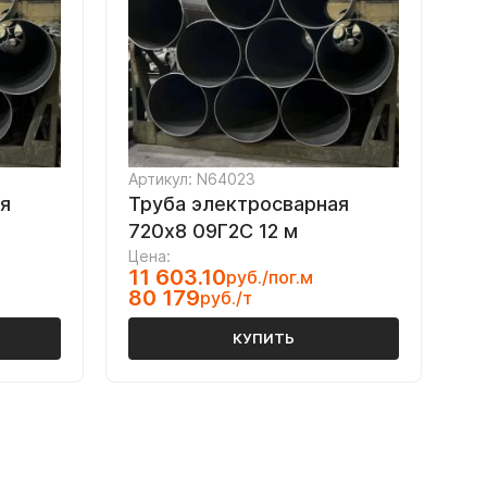
Артикул: N64023
я
Труба электросварная
720х8 09Г2С 12 м
Цена:
11 603.10
руб./пог.м
80 179
руб./т
КУПИТЬ