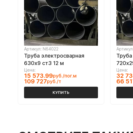
Артикул: N64022
Артикул
Труба электросварная
Труба
630х9 ст3 12 м
720х2
Цена:
Цена:
15 573.99
32 73
руб./пог.м
109 727
66 51
руб./т
КУПИТЬ