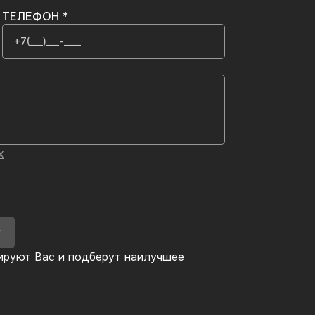
ТЕЛЕФОН *
х
У
ируют Вас и подберут наилучшее