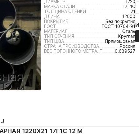
ДИАМЕТР
1220
МАРКА СТАЛИ
17Г1С
ТОЛЩИНА СТЕНКИ
21
ДЛИНА
12000
ПОКРЫТИЕ
Без покрытия
ГОСТ
ГОСТ 10704-91
МАТЕРИАЛ
Сталь
ТИП СЕЧЕНИЯ
Круглая
ТИП ШВА
Прямошовная
СТРАНА ПРОИЗВОДСТВА
Россия
ВЕС ПОГОННОГО МЕТРА. Т
0.639527
ВЫ
РНАЯ 1220Х21 17Г1С 12 М