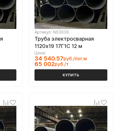
Артикул: N63636
я
Труба электросварная
1120х19 17Г1С 12 м
Цена:
34 540.57
руб./пог.м
65 002
руб./т
КУПИТЬ