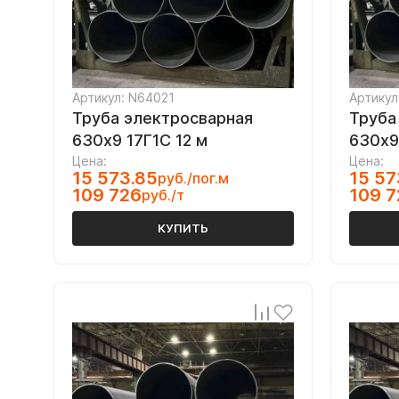
Артикул: N64021
Артикул
Труба электросварная
Труба
630х9 17Г1С 12 м
630х9
Цена:
Цена:
15 573.85
15 57
руб./пог.м
109 726
109 7
руб./т
КУПИТЬ