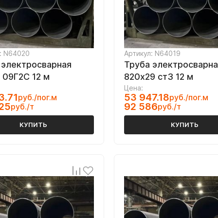
: N64020
Артикул: N64019
 электросварная
Труба электросварна
 09Г2С 12 м
820х29 ст3 12 м
Цена:
3.71
53 947.18
руб./пог.м
руб./пог.м
25
92 586
руб./т
руб./т
КУПИТЬ
КУПИТЬ