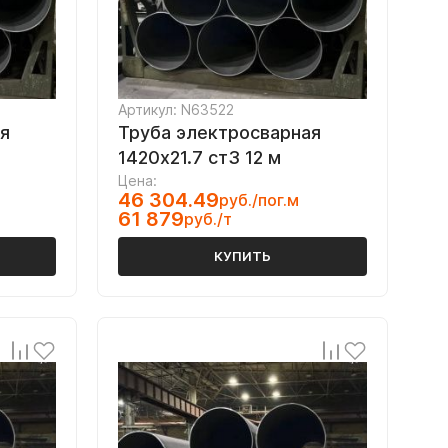
Артикул: N63522
я
Труба электросварная
1420х21.7 ст3 12 м
Цена:
46 304.49
руб./пог.м
61 879
руб./т
КУПИТЬ