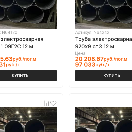
: N64120
Артикул: N64242
 электросварная
Труба электросварна
1 09Г2С 12 м
920х9 ст3 12 м
Цена:
5.63
20 208.67
руб./пог.м
руб./пог.м
31
97 033
руб./т
руб./т
КУПИТЬ
КУПИТЬ