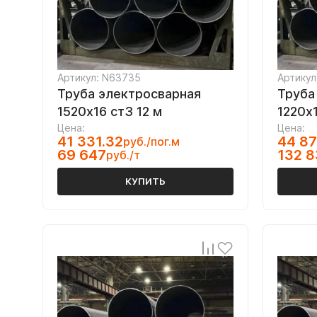
Артикул: N63735
Артикул
Труба электросварная
Труба
1520х16 ст3 12 м
1220х1
Цена:
Цена:
41 331.32
44 87
руб./пог.м
69 647
132 8
руб./т
КУПИТЬ