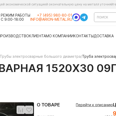
ущей экономической ситуацией окончательную цену на металл уточняйт
РЕЖИМ РАБОТЫ
+7 (495) 980-80-01
С 9:00-18:00
INFO@ARION-METAL.RU
ПРОИЗВОДСТВО
КЛИЕНТАМ
О КОМПАНИИ
КОНТАКТЫ
ДОСТАВКА
Трубы электросварные большого диаметра
/
Труба электросва
АРНАЯ 1520Х30 09Г
О ТОВАРЕ
Перейти к описанию
9