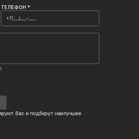
ТЕЛЕФОН *
х
У
ируют Вас и подберут наилучшее