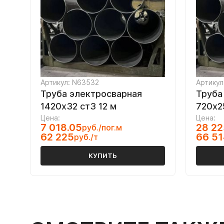
Артикул: N63532
Артикул
Труба электросварная
Труба
1420х32 ст3 12 м
720х2
Цена:
Цена:
7 018.05
28 22
руб./пог.м
62 225
66 51
руб./т
КУПИТЬ