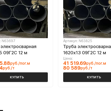
: N63697
Артикул: N63825
 электросварная
Труба электросварна
5 09Г2С 12 м
1620х13 09Г2С 12 м
Цена:
5.88
41 519.69
руб./пог.м
руб./пог.м
4
80 589
руб./т
руб./т
КУПИТЬ
КУПИТЬ