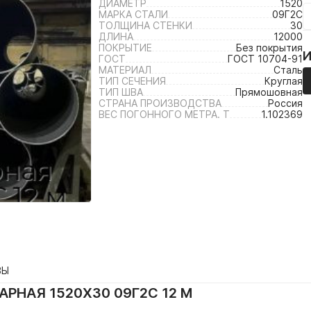
ДИАМЕТР
1520
МАРКА СТАЛИ
09Г2С
ТОЛЩИНА СТЕНКИ
30
ДЛИНА
12000
ПОКРЫТИЕ
Без покрытия
ГОСТ
ГОСТ 10704-91
МАТЕРИАЛ
Сталь
ТИП СЕЧЕНИЯ
Круглая
ТИП ШВА
Прямошовная
СТРАНА ПРОИЗВОДСТВА
Россия
ВЕС ПОГОННОГО МЕТРА. Т
1.102369
ВЫ
РНАЯ 1520Х30 09Г2С 12 М