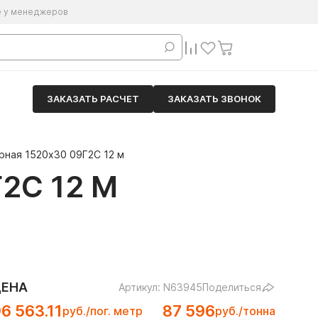
е у менеджеров
ЗАКАЗАТЬ РАСЧЕТ
ЗАКАЗАТЬ ЗВОНОК
рная 1520х30 09Г2С 12 м
2С 12 М
ЦЕНА
Артикул: N63945
Поделиться
6 563.11
87 596
руб./пог. метр
руб./тонна