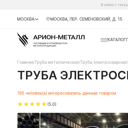
В связи с тек
МОСКВА
МОСКВА, ПЕР. СЕМЁНОВСКИЙ, Д. 15
КАТАЛОГ
Главная
/
Труба металлическая
/
Труба электросварная
/
ТРУБА ЭЛЕКТРОСВ
195 человек(а) интересовались данным товаром
★
★
★
★
★
(5.0)