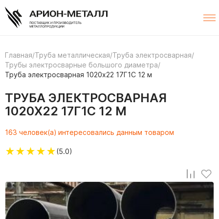
Главная
/
Труба металлическая
/
Труба электросварная
/
Трубы электросварные большого диаметра
/
Труба электросварная 1020х22 17Г1С 12 м
ТРУБА ЭЛЕКТРОСВАРНАЯ
1020Х22 17Г1С 12 М
163 человек(а) интересовались данным товаром
★
★
★
★
★
(5.0)