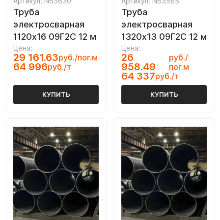
Артикул: N63630
Артикул: N63585
Труба
Труба
электросварная
электросварная
1120х16 09Г2С 12 м
1320х13 09Г2С 12 м
Цена:
Цена:
29 161.63
26
руб./пог.м
руб./
64 996
958.49
руб./т
пог.м
64 337
руб./т
КУПИТЬ
КУПИТЬ