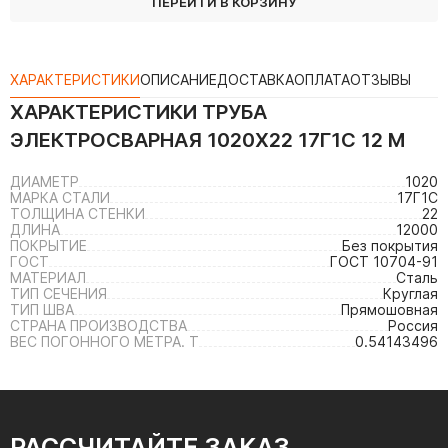
ПЕРЕЙТИ В КОРЗИНУ
ХАРАКТЕРИСТИКИ
ОПИСАНИЕ
ДОСТАВКА
ОПЛАТА
ОТЗЫВЫ
ХАРАКТЕРИСТИКИ
ТРУБА
ЭЛЕКТРОСВАРНАЯ 1020Х22 17Г1С 12 М
ДИАМЕТР
1020
МАРКА СТАЛИ
17Г1С
ТОЛЩИНА СТЕНКИ
22
ДЛИНА
12000
ПОКРЫТИЕ
Без покрытия
ГОСТ
ГОСТ 10704-91
МАТЕРИАЛ
Сталь
ТИП СЕЧЕНИЯ
Круглая
ТИП ШВА
Прямошовная
СТРАНА ПРОИЗВОДСТВА
Россия
ВЕС ПОГОННОГО МЕТРА. Т
0.54143496
РАССЧИТАЙТЕ ЗАКАЗ