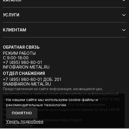
УСЛУГИ
КЛИЕНТАМ
ОБРАТНАЯ СВЯЗЬ
РЕЖИМ РАБОТЫ
С 9:00-18:00
+7 (495) 980-80-01
INFO@ARION-METAL.RU
ОТДЕЛ СНАБЖЕНИЯ
+7 (495) 980-80-01 ДОБ. 201
SNAB@ARION-METAL.RU
Представленная на сайте информация, касающаяся цен,
характеристик и наличия носит исключительно информационный
характер и не является публичной офертой (Статья 437(2) ГК РФ).
На нашем сайте мы используем cookie-файлы и
ООО "Арион-Металл" © 2020 - 2026 Все права защищены.
рекомендательные технологии.
Копирование материалов преследуется по закону (Статья 146 УК
ПОНЯТНО
РФ).
Разработка и seo-продвижение Mary Project
Узнать подробнее
Cпособы оплаты