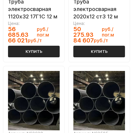
Труба
Труба
электросварная
электросварная
1120х32 17Г1С 12 м
2020х12 ст3 12 м
Цена:
Цена:
56
50
руб./
руб./
685.63
275.93
пог.м
пог.м
66 021
84 607
руб./т
руб./т
КУПИТЬ
КУПИТЬ