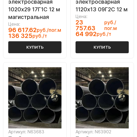
электросварная
электросварная
1020х29 17Г1С 12 м
1120х13 09Г2С 12 м
магистральная
Цена:
23
руб./
Цена:
757.63
пог.м
96 617.62
руб./пог.м
64 992
руб./т
136 325
руб./т
КУПИТЬ
КУПИТЬ
Артикул: N63683
Артикул: N63902