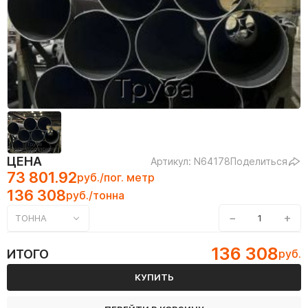
ЦЕНА
Артикул: N64178
Поделиться
73 801.92
руб./пог. метр
136 308
руб./тонна
−
+
ТОННА
136 308
ИТОГО
руб.
КУПИТЬ