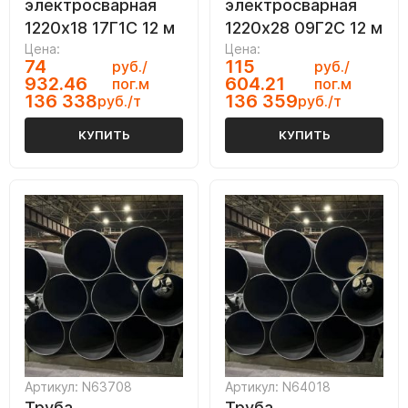
электросварная
электросварная
1220х18 17Г1С 12 м
1220х28 09Г2С 12 м
Цена:
Цена:
74
115
руб./
руб./
932.46
604.21
пог.м
пог.м
136 338
136 359
руб./т
руб./т
КУПИТЬ
КУПИТЬ
Артикул: N63708
Артикул: N64018
Труба
Труба