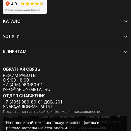
КАТАЛОГ
УСЛУГИ
КЛИЕНТАМ
ОБРАТНАЯ СВЯЗЬ
РЕЖИМ РАБОТЫ
С 9:00-18:00
+7 (495) 980-80-01
INFO@ARION-METAL.RU
ОТДЕЛ СНАБЖЕНИЯ
+7 (495) 980-80-01 ДОБ. 201
SNAB@ARION-METAL.RU
Представленная на сайте информация, касающаяся цен,
характеристик и наличия носит исключительно информационный
характер и не является публичной офертой (Статья 437(2) ГК РФ).
На нашем сайте мы используем cookie-файлы и
ООО "Арион-Металл" © 2020 - 2026 Все права защищены.
рекомендательные технологии.