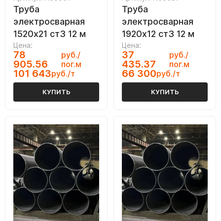
Труба
Труба
электросварная
электросварная
1520х21 ст3 12 м
1920х12 ст3 12 м
Цена:
Цена:
78
37
руб./
руб./
905.56
435.37
пог.м
пог.м
101 643
66 300
руб./т
руб./т
КУПИТЬ
КУПИТЬ