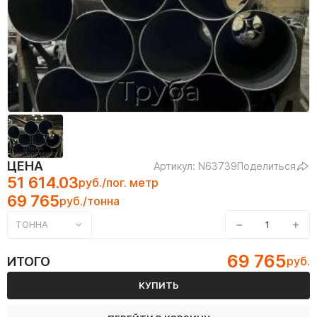
ЦЕНА
Артикул: N63739
Поделиться
51 614.03
руб./пог. метр
69 765
руб./тонна
−
+
ТОННА
69 765
ИТОГО
руб.
КУПИТЬ