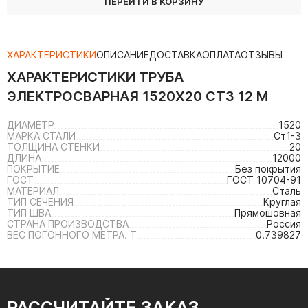
ПЕРЕЙТИ В КОРЗИНУ
ХАРАКТЕРИСТИКИ
ОПИСАНИЕ
ДОСТАВКА
ОПЛАТА
ОТЗЫВЫ
ХАРАКТЕРИСТИКИ
ТРУБА
ЭЛЕКТРОСВАРНАЯ 1520Х20 СТ3 12 М
ДИАМЕТР
1520
МАРКА СТАЛИ
Ст1-3
ТОЛЩИНА СТЕНКИ
20
ДЛИНА
12000
ПОКРЫТИЕ
Без покрытия
ГОСТ
ГОСТ 10704-91
МАТЕРИАЛ
Сталь
ТИП СЕЧЕНИЯ
Круглая
ТИП ШВА
Прямошовная
СТРАНА ПРОИЗВОДСТВА
Россия
ВЕС ПОГОННОГО МЕТРА. Т
0.739827
РАССЧИТАЙТЕ ЗАКАЗ