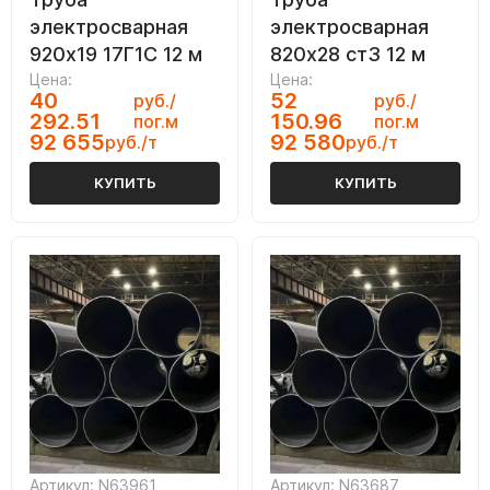
электросварная
электросварная
920х19 17Г1С 12 м
820х28 ст3 12 м
Цена:
Цена:
40
52
руб./
руб./
292.51
150.96
пог.м
пог.м
92 655
92 580
руб./т
руб./т
КУПИТЬ
КУПИТЬ
Артикул: N63961
Артикул: N63687