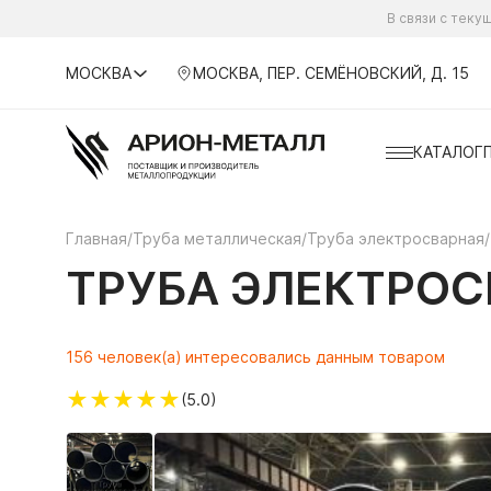
В связи с тек
МОСКВА
МОСКВА, ПЕР. СЕМЁНОВСКИЙ, Д. 15
КАТАЛОГ
Главная
/
Труба металлическая
/
Труба электросварная
/
ТРУБА ЭЛЕКТРОСВ
156 человек(а) интересовались данным товаром
★
★
★
★
★
(5.0)