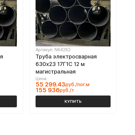
Артикул: N64282
я
Труба электросварная
630х23 17Г1С 12 м
магистральная
Цена:
55 299.43
руб./пог.м
155 936
руб./т
КУПИТЬ