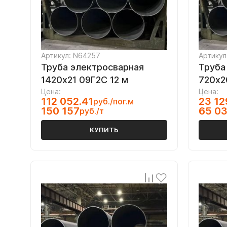
Артикул: N64257
Артикул
Труба электросварная
Труба
1420х21 09Г2С 12 м
720х2
Цена:
Цена:
112 052.41
23 12
руб./пог.м
150 157
65 0
руб./т
КУПИТЬ