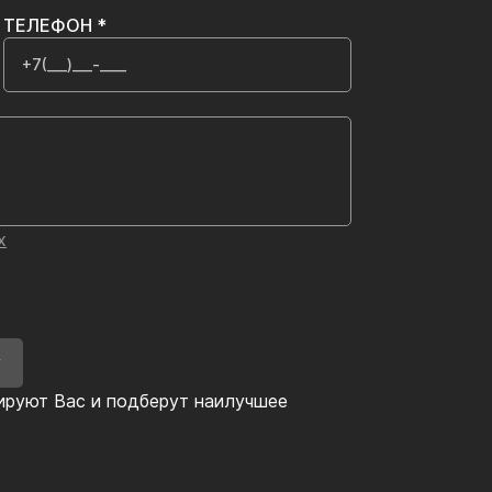
ТЕЛЕФОН *
х
У
ируют Вас и подберут наилучшее