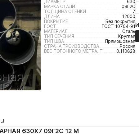
ДИАМЕТР
630
МАРКА СТАЛИ
09Г2С
ТОЛЩИНА СТЕНКИ
7
ДЛИНА
12000
ПОКРЫТИЕ
Без покрытия
ГОСТ
ГОСТ 10704-91
МАТЕРИАЛ
Сталь
ТИП СЕЧЕНИЯ
Круглая
ТИП ШВА
Прямошовная
СТРАНА ПРОИЗВОДСТВА
Россия
ВЕС ПОГОННОГО МЕТРА. Т
0.110828
ВЫ
РНАЯ 630Х7 09Г2С 12 М