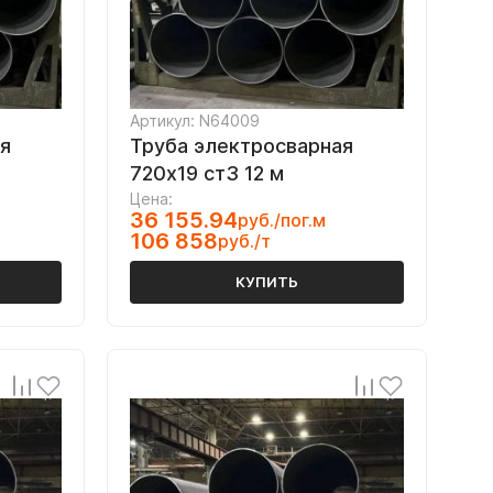
Артикул: N64009
я
Труба электросварная
720х19 ст3 12 м
Цена:
36 155.94
руб./пог.м
106 858
руб./т
КУПИТЬ