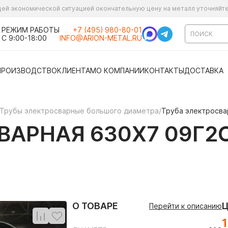
ущей экономической ситуацией окончательную цену на металл уточняйт
РЕЖИМ РАБОТЫ
+7 (495) 980-80-01
С 9:00-18:00
INFO@ARION-METAL.RU
ПРОИЗВОДСТВО
КЛИЕНТАМ
О КОМПАНИИ
КОНТАКТЫ
ДОСТАВКА
Трубы электросварные большого диаметра
/
Труба электросва
АРНАЯ 630Х7 09Г2С
О ТОВАРЕ
Перейти к описанию
1