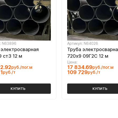
: N63896
Артикул: N64026
 электросварная
Труба электросварна
 ст3 12 м
720х9 09Г2С 12 м
Цена:
2.92
17 834.69
руб./пог.м
руб./пог.м
1
109 729
руб./т
руб./т
КУПИТЬ
КУПИТЬ