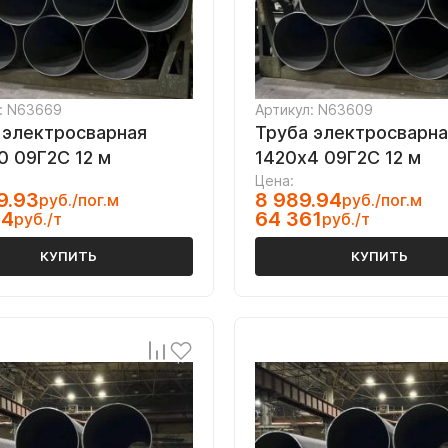
: N63669
Артикул: N63609
 электросварная
Труба электросварна
0 09Г2С 12 м
1420х4 09Г2С 12 м
Цена:
9.93
8 989.94
руб./пог.м
руб./пог.м
34
64 361
руб./т
руб./т
КУПИТЬ
КУПИТЬ