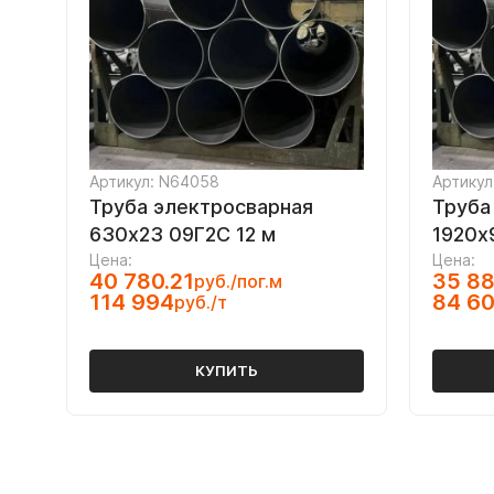
Артикул: N64058
Артикул
Труба электросварная
Труба
630х23 09Г2С 12 м
1920х9
Цена:
Цена:
40 780.21
35 88
руб./пог.м
114 994
84 60
руб./т
КУПИТЬ