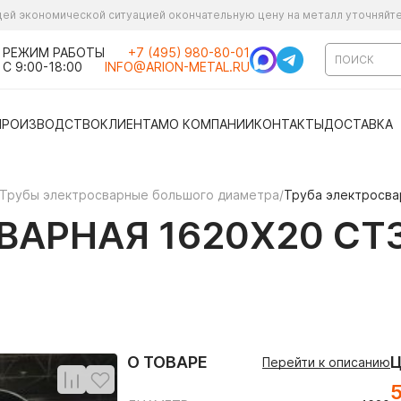
ущей экономической ситуацией окончательную цену на металл уточняйт
РЕЖИМ РАБОТЫ
+7 (495) 980-80-01
С 9:00-18:00
INFO@ARION-METAL.RU
ПРОИЗВОДСТВО
КЛИЕНТАМ
О КОМПАНИИ
КОНТАКТЫ
ДОСТАВКА
Трубы электросварные большого диаметра
/
Труба электросва
АРНАЯ 1620Х20 СТ3
О ТОВАРЕ
Перейти к описанию
5