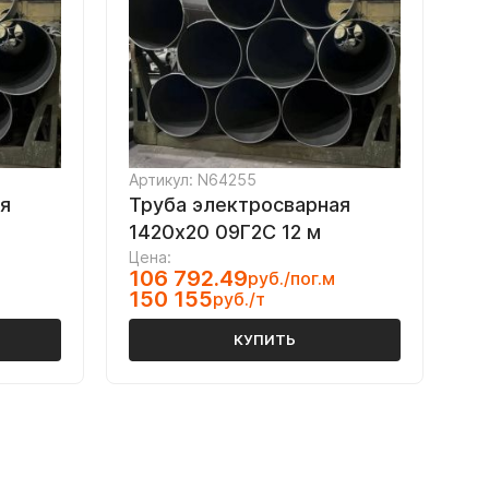
Артикул: N64255
я
Труба электросварная
1420х20 09Г2С 12 м
Цена:
106 792.49
руб./пог.м
150 155
руб./т
КУПИТЬ