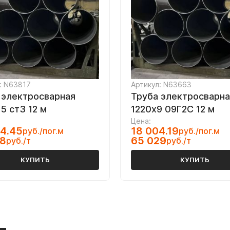
: N63817
Артикул: N63663
 электросварная
Труба электросварна
5 ст3 12 м
1220х9 09Г2С 12 м
Цена:
4.45
18 004.19
руб./пог.м
руб./пог.м
88
65 029
руб./т
руб./т
КУПИТЬ
КУПИТЬ