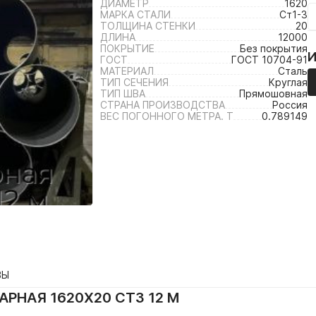
ДИАМЕТР
1620
МАРКА СТАЛИ
Ст1-3
ТОЛЩИНА СТЕНКИ
20
ДЛИНА
12000
ПОКРЫТИЕ
Без покрытия
ГОСТ
ГОСТ 10704-91
МАТЕРИАЛ
Сталь
ТИП СЕЧЕНИЯ
Круглая
ТИП ШВА
Прямошовная
СТРАНА ПРОИЗВОДСТВА
Россия
ВЕС ПОГОННОГО МЕТРА. Т
0.789149
ВЫ
РНАЯ 1620Х20 СТ3 12 М