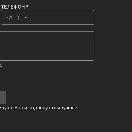
ТЕЛЕФОН *
х
У
ируют Вас и подберут наилучшее