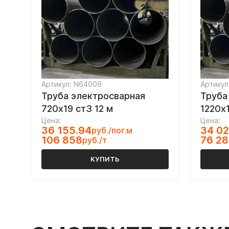
Артикул: N64009
Артикул
Труба электросварная
Труба
720х19 ст3 12 м
1220х1
Цена:
Цена:
36 155.94
34 02
руб./пог.м
106 858
76 2
руб./т
КУПИТЬ