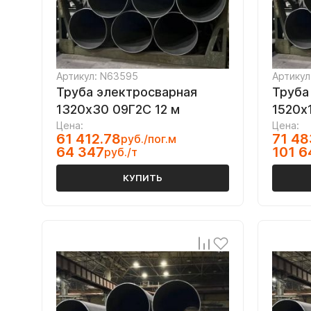
Артикул: N63595
Артикул
Труба электросварная
Труба
1320х30 09Г2С 12 м
1520х
Цена:
Цена:
61 412.78
71 48
руб./пог.м
64 347
101 6
руб./т
КУПИТЬ