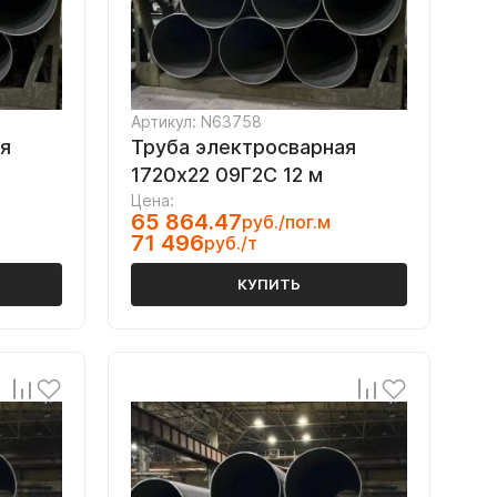
Артикул: N63758
я
Труба электросварная
1720х22 09Г2С 12 м
Цена:
65 864.47
руб./пог.м
71 496
руб./т
КУПИТЬ