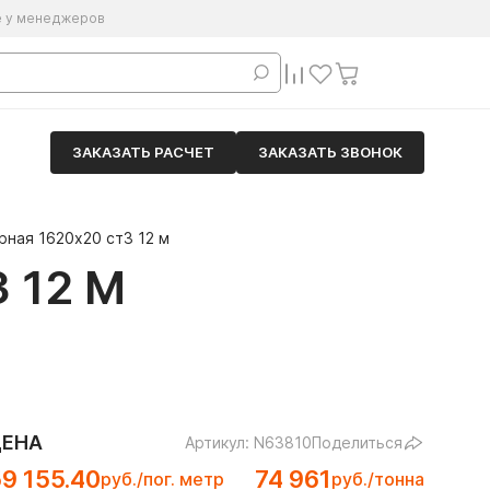
е у менеджеров
ЗАКАЗАТЬ РАСЧЕТ
ЗАКАЗАТЬ ЗВОНОК
рная 1620х20 ст3 12 м
 12 М
ЦЕНА
Артикул: N63810
Поделиться
9 155.40
74 961
руб./пог. метр
руб./тонна