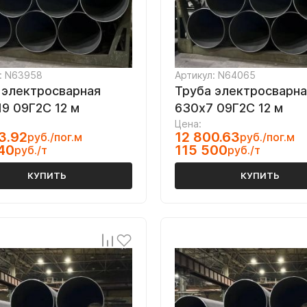
: N63958
Артикул: N64065
 электросварная
Труба электросварна
19 09Г2С 12 м
630х7 09Г2С 12 м
Цена:
3.92
12 800.63
руб./пог.м
руб./пог.м
40
115 500
руб./т
руб./т
КУПИТЬ
КУПИТЬ