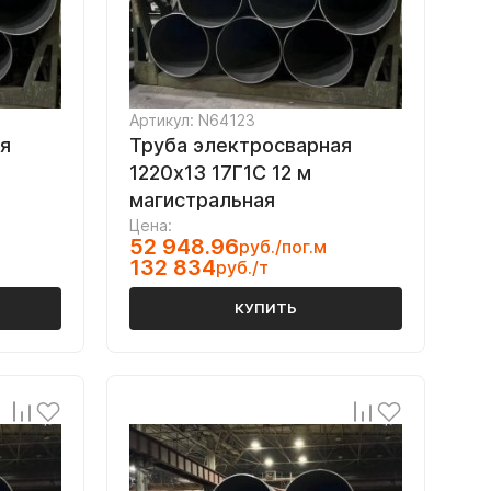
Артикул: N64123
я
Труба электросварная
1220х13 17Г1С 12 м
магистральная
Цена:
52 948.96
руб./пог.м
132 834
руб./т
КУПИТЬ