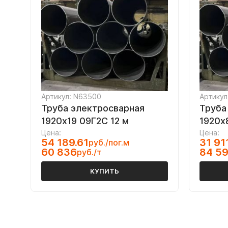
Артикул: N63500
Артикул
Труба электросварная
Труба
1920х19 09Г2С 12 м
1920х8
Цена:
Цена:
54 189.61
31 91
руб./пог.м
60 836
84 5
руб./т
КУПИТЬ