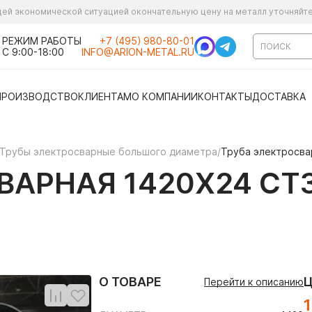
ущей экономической ситуацией окончательную цену на металл уточняйт
РЕЖИМ РАБОТЫ
+7 (495) 980-80-01
С 9:00-18:00
INFO@ARION-METAL.RU
ПРОИЗВОДСТВО
КЛИЕНТАМ
О КОМПАНИИ
КОНТАКТЫ
ДОСТАВКА
Трубы электросварные большого диаметра
/
Труба электросва
АРНАЯ 1420Х24 СТ3
О ТОВАРЕ
Перейти к описанию
1