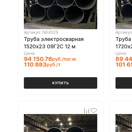
Артикул: N64029
Артикул
Труба электросварная
Труба
1520х23 09Г2С 12 м
1720х
Цена:
Цена:
94 150.76
89 44
руб./пог.м
110 883
101 6
руб./т
КУПИТЬ