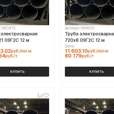
: N63972
Артикул: N64023
 электросварная
Труба электросварна
21 09Г2С 12 м
720х8 09Г2С 12 м
Цена:
3.02
11 603.10
руб./пог.м
руб./пог.м
54
80 179
руб./т
руб./т
КУПИТЬ
КУПИТЬ