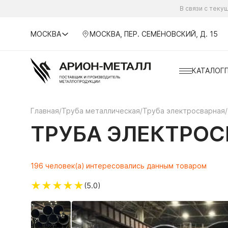
В связи с тек
МОСКВА
МОСКВА, ПЕР. СЕМЁНОВСКИЙ, Д. 15
КАТАЛОГ
Главная
/
Труба металлическая
/
Труба электросварная
/
ТРУБА ЭЛЕКТРОСВ
196 человек(а) интересовались данным товаром
★
★
★
★
★
(5.0)