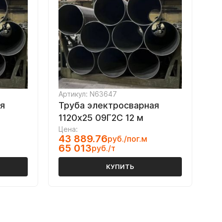
Артикул: N63647
я
Труба электросварная
1120х25 09Г2С 12 м
Цена:
43 889.76
руб./пог.м
65 013
руб./т
КУПИТЬ