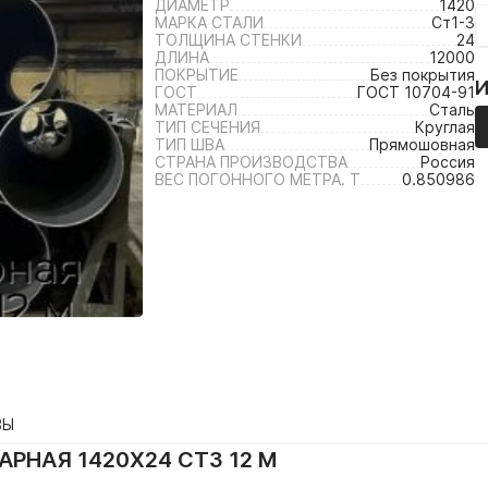
ДИАМЕТР
1420
МАРКА СТАЛИ
Ст1-3
ТОЛЩИНА СТЕНКИ
24
ДЛИНА
12000
ПОКРЫТИЕ
Без покрытия
ГОСТ
ГОСТ 10704-91
МАТЕРИАЛ
Сталь
ТИП СЕЧЕНИЯ
Круглая
ТИП ШВА
Прямошовная
СТРАНА ПРОИЗВОДСТВА
Россия
ВЕС ПОГОННОГО МЕТРА. Т
0.850986
ВЫ
РНАЯ 1420Х24 СТ3 12 М