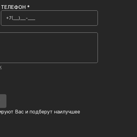
ТЕЛЕФОН *
х
У
ируют Вас и подберут наилучшее