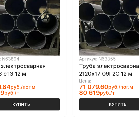
: N63894
Артикул: N63855
 электросварная
Труба электросварна
 ст3 12 м
2120х17 09Г2С 12 м
Цена:
1.84
71 079.60
руб./пог.м
руб./пог.м
99
80 619
руб./т
руб./т
КУПИТЬ
КУПИТЬ