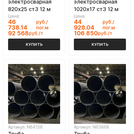
электросварная
электросварная
820х25 ст3 12 м
1020х17 ст3 12 м
Цена:
Цена:
46
44
руб./
руб./
738.14
928.04
пог.м
пог.м
92 568
106 850
руб./т
руб./т
КУПИТЬ
КУПИТЬ
Артикул: N64158
Артикул: N63668
Труба
Труба