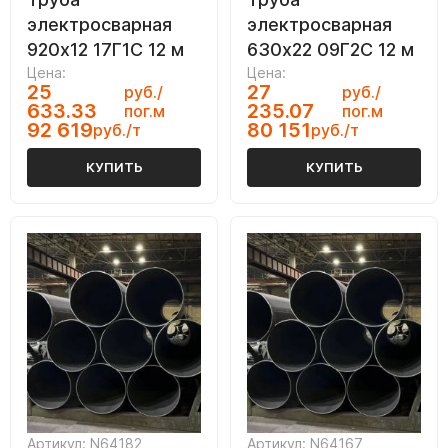
электросварная
электросварная
920х12 17Г1С 12 м
630х22 09Г2С 12 м
Цена:
Цена:
25
27
руб./
руб./
633.33
235.07
пог.м
пог.м
92 619
80 151
руб./т
руб./т
КУПИТЬ
КУПИТЬ
Артикул: N64182
Артикул: N64167