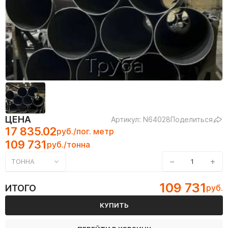
ЦЕНА
Артикул: N64028
Поделиться
17 835.02
руб./пог. метр
109 731
руб./тонна
−
+
ТОННА
109 731
ИТОГО
руб.
КУПИТЬ