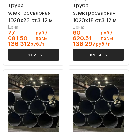
Труба
Труба
электросварная
электросварная
1020х23 ст3 12 м
1020х18 ст3 12 м
Цена:
Цена:
77
60
руб./
руб./
081.50
620.51
пог.м
пог.м
136 312
136 297
руб./т
руб./т
КУПИТЬ
КУПИТЬ