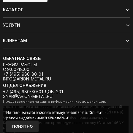
КАТАЛОГ
УСЛУГИ
КЛИЕНТАМ
ОБРАТНАЯ СВЯЗЬ
РЕЖИМ РАБОТЫ
С 9:00-18:00
+7 (495) 980-80-01
INFO@ARION-METAL.RU
ОТДЕЛ СНАБЖЕНИЯ
+7 (495) 980-80-01 ДОБ. 201
SNAB@ARION-METAL.RU
Представленная на сайте информация, касающаяся цен,
характеристик и наличия носит исключительно информационный
характер и не является публичной офертой (Статья 437(2) ГК РФ).
На нашем сайте мы используем cookie-файлы и
ООО "Арион-Металл" © 2020 - 2026 Все права защищены.
рекомендательные технологии.
Копирование материалов преследуется по закону (Статья 146 УК
ПОНЯТНО
РФ).