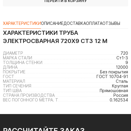
ПЕРЕЙТИ В КОРЗИНУ
ХАРАКТЕРИСТИКИ
ОПИСАНИЕ
ДОСТАВКА
ОПЛАТА
ОТЗЫВЫ
ХАРАКТЕРИСТИКИ
ТРУБА
ЭЛЕКТРОСВАРНАЯ 720Х9 СТ3 12 М
ДИАМЕТР
720
МАРКА СТАЛИ
Ст1-3
ТОЛЩИНА СТЕНКИ
9
ДЛИНА
12000
ПОКРЫТИЕ
Без покрытия
ГОСТ
ГОСТ 10704-91
МАТЕРИАЛ
Сталь
ТИП СЕЧЕНИЯ
Круглая
ТИП ШВА
Прямошовная
СТРАНА ПРОИЗВОДСТВА
Россия
ВЕС ПОГОННОГО МЕТРА. Т
0.162534
РАССЧИТАЙТЕ ЗАКАЗ