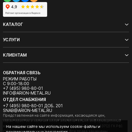
КАТАЛОГ
УСЛУГИ
КЛИЕНТАМ
ОБРАТНАЯ СВЯЗЬ
РЕЖИМ РАБОТЫ
С 9:00-18:00
+7 (495) 980-80-01
INFO@ARION-METAL.RU
ОТДЕЛ СНАБЖЕНИЯ
+7 (495) 980-80-01 ДОБ. 201
SNAB@ARION-METAL.RU
Представленная на сайте информация, касающаяся цен,
характеристик и наличия носит исключительно информационный
характер и не является публичной офертой (Статья 437(2) ГК РФ).
На нашем сайте мы используем cookie-файлы и
ООО "Арион-Металл" © 2020 - 2026 Все права защищены.
рекомендательные технологии.