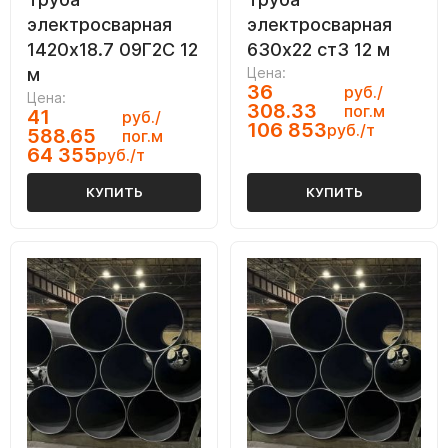
электросварная
электросварная
1420х18.7 09Г2С 12
630х22 ст3 12 м
м
Цена:
36
руб./
Цена:
308.33
пог.м
41
руб./
106 853
руб./т
588.65
пог.м
64 355
руб./т
КУПИТЬ
КУПИТЬ