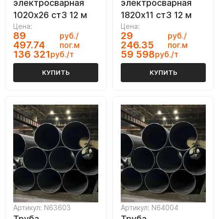
электросварная
электросварная
1020х26 ст3 12 м
1820х11 ст3 12 м
Цена:
Цена:
89
29
руб./
руб./
497.74
246.35
пог.м
пог.м
136 321
59 598
руб./т
руб./т
КУПИТЬ
КУПИТЬ
Артикул: N63603
Артикул: N64004
Труба
Труба