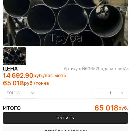
ЦЕНА
Артикул: N63652
Поделиться
14 692.90
руб./пог. метр
65 018
руб./тонна
−
+
ТОННА
65 018
ИТОГО
руб.
КУПИТЬ