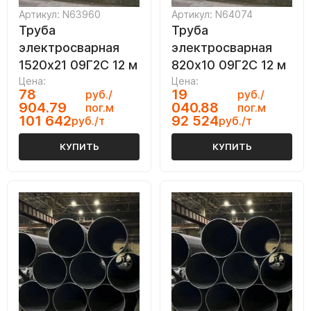
Артикул: N63960
Артикул: N64074
Труба
Труба
электросварная
электросварная
1520х21 09Г2С 12 м
820х10 09Г2С 12 м
Цена:
Цена:
78
19
руб./
руб./
904.79
040.88
пог.м
пог.м
101 642
92 524
руб./т
руб./т
КУПИТЬ
КУПИТЬ