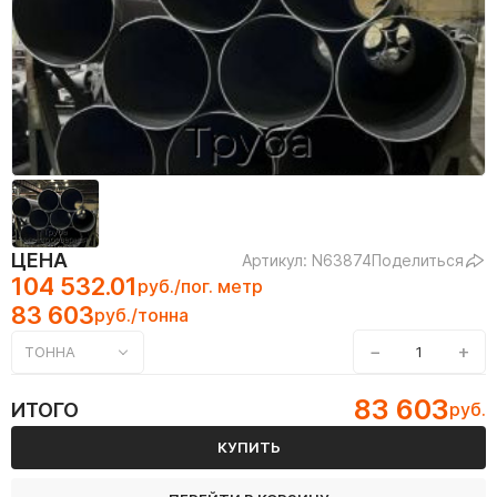
ЦЕНА
Артикул: N63874
Поделиться
104 532.01
руб./пог. метр
83 603
руб./тонна
−
+
ТОННА
83 603
ИТОГО
руб.
КУПИТЬ