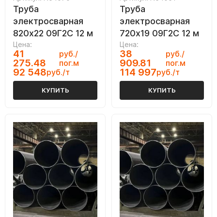
Труба
Труба
электросварная
электросварная
820х22 09Г2С 12 м
720х19 09Г2С 12 м
Цена:
Цена:
41
38
руб./
руб./
275.48
909.81
пог.м
пог.м
92 548
114 997
руб./т
руб./т
КУПИТЬ
КУПИТЬ