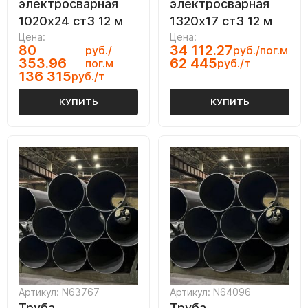
электросварная
электросварная
1020х24 ст3 12 м
1320х17 ст3 12 м
Цена:
Цена:
80
34 112.27
руб./
руб./пог.м
353.96
62 445
пог.м
руб./т
136 315
руб./т
КУПИТЬ
КУПИТЬ
Артикул: N63767
Артикул: N64096
Труба
Труба