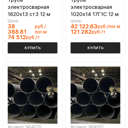
электросварная
электросварная
1620х13 ст3 12 м
1020х14 17Г1С 12 м
Цена:
Цена:
38
42 122.63
руб./
руб./пог.м
388.81
121 282
пог.м
руб./т
74 512
руб./т
КУПИТЬ
КУПИТЬ
Артикул: N64070
Артикул: N64061