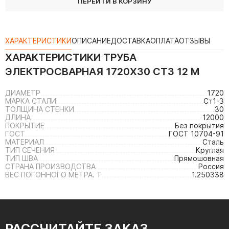
ПЕРЕЙТИ В КОРЗИНУ
ХАРАКТЕРИСТИКИ
ОПИСАНИЕ
ДОСТАВКА
ОПЛАТА
ОТЗЫВЫ
ХАРАКТЕРИСТИКИ
ТРУБА
ЭЛЕКТРОСВАРНАЯ 1720Х30 СТ3 12 М
ДИАМЕТР
1720
МАРКА СТАЛИ
Ст1-3
ТОЛЩИНА СТЕНКИ
30
ДЛИНА
12000
ПОКРЫТИЕ
Без покрытия
ГОСТ
ГОСТ 10704-91
МАТЕРИАЛ
Сталь
ТИП СЕЧЕНИЯ
Круглая
ТИП ШВА
Прямошовная
СТРАНА ПРОИЗВОДСТВА
Россия
ВЕС ПОГОННОГО МЕТРА. Т
1.250338
РАССЧИТАЙТЕ ЗАКАЗ