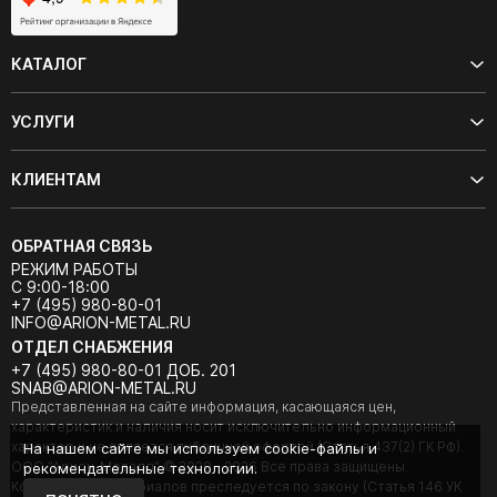
КАТАЛОГ
УСЛУГИ
КЛИЕНТАМ
ОБРАТНАЯ СВЯЗЬ
РЕЖИМ РАБОТЫ
С 9:00-18:00
+7 (495) 980-80-01
INFO@ARION-METAL.RU
ОТДЕЛ СНАБЖЕНИЯ
+7 (495) 980-80-01 ДОБ. 201
SNAB@ARION-METAL.RU
Представленная на сайте информация, касающаяся цен,
характеристик и наличия носит исключительно информационный
характер и не является публичной офертой (Статья 437(2) ГК РФ).
На нашем сайте мы используем cookie-файлы и
ООО "Арион-Металл" © 2020 - 2026 Все права защищены.
рекомендательные технологии.
Копирование материалов преследуется по закону (Статья 146 УК