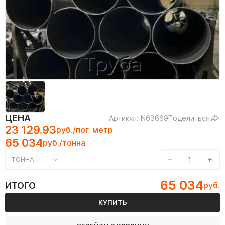
ЦЕНА
Артикул: N63669
Поделиться
23 129.93
руб./пог. метр
65 034
руб./тонна
−
+
ТОННА
65 034
ИТОГО
руб.
КУПИТЬ