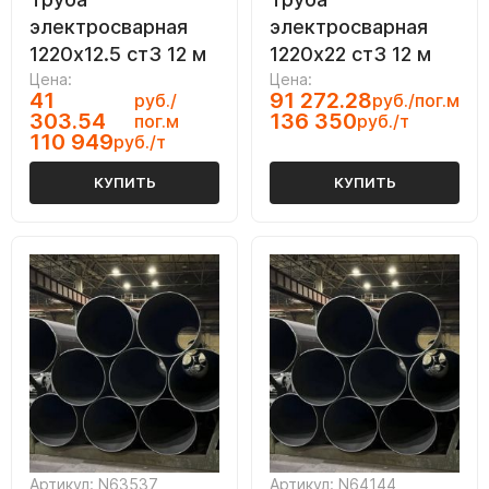
электросварная
электросварная
1220х12.5 ст3 12 м
1220х22 ст3 12 м
Цена:
Цена:
41
91 272.28
руб./
руб./пог.м
303.54
136 350
пог.м
руб./т
110 949
руб./т
КУПИТЬ
КУПИТЬ
Артикул: N63537
Артикул: N64144