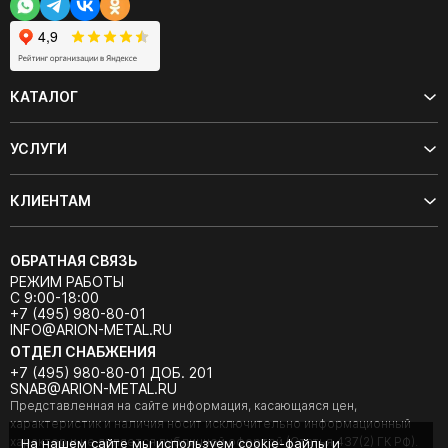
КАТАЛОГ
УСЛУГИ
КЛИЕНТАМ
ОБРАТНАЯ СВЯЗЬ
РЕЖИМ РАБОТЫ
С 9:00-18:00
+7 (495) 980-80-01
INFO@ARION-METAL.RU
ОТДЕЛ СНАБЖЕНИЯ
+7 (495) 980-80-01 ДОБ. 201
SNAB@ARION-METAL.RU
Представленная на сайте информация, касающаяся цен,
характеристик и наличия носит исключительно информационный
характер и не является публичной офертой (Статья 437(2) ГК РФ).
На нашем сайте мы используем cookie-файлы и