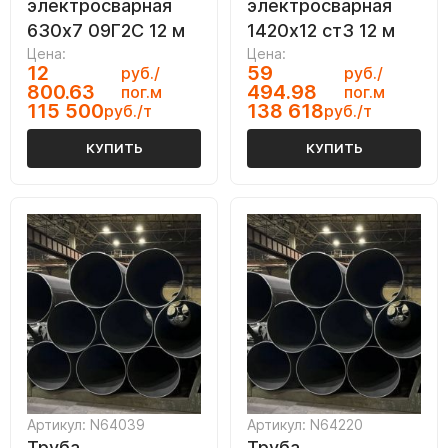
электросварная
электросварная
630х7 09Г2С 12 м
1420х12 ст3 12 м
Цена:
Цена:
12
59
руб./
руб./
800.63
494.98
пог.м
пог.м
115 500
138 618
руб./т
руб./т
КУПИТЬ
КУПИТЬ
Артикул: N64039
Артикул: N64220
Труба
Труба