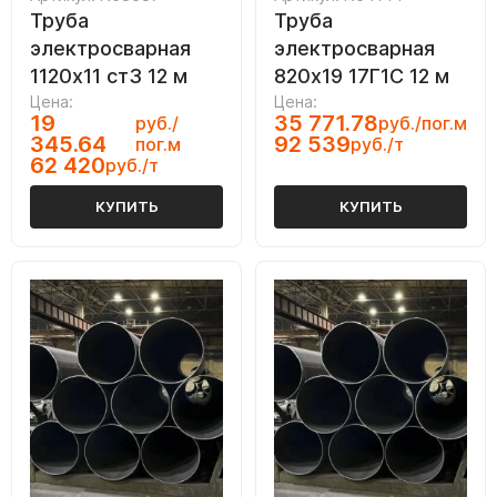
Труба
Труба
электросварная
электросварная
1120х11 ст3 12 м
820х19 17Г1С 12 м
Цена:
Цена:
19
35 771.78
руб./
руб./пог.м
345.64
92 539
пог.м
руб./т
62 420
руб./т
КУПИТЬ
КУПИТЬ