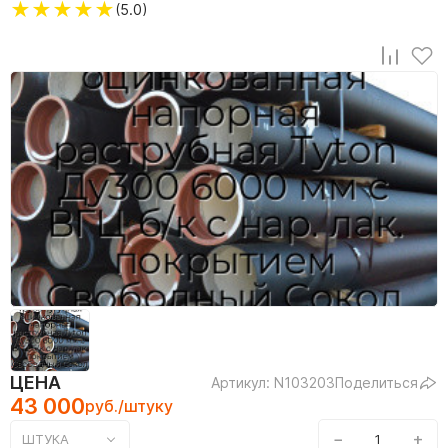
★
★
★
★
★
(5.0)
ЦЕНА
Артикул: N103203
Поделиться
43 000
руб./штуку
−
+
ШТУКА