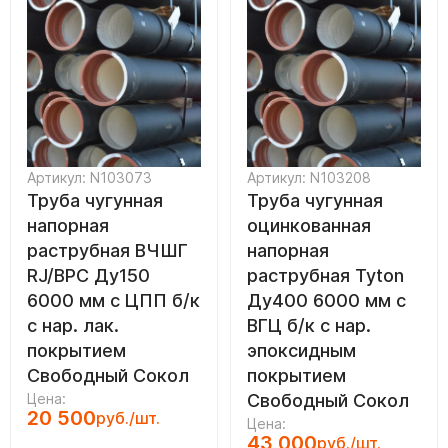
Артикул: N103073
Артикул: N103208
Труба чугунная
Труба чугунная
напорная
оцинкованная
раструбная ВЧШГ
напорная
RJ/ВРС Ду150
раструбная Tyton
6000 мм с ЦПП б/к
Ду400 6000 мм с
с нар. лак.
ВГЦ б/к с нар.
покрытием
эпоксидным
Свободный Сокол
покрытием
Цена:
Свободный Сокол
20 500
руб./шт.
Цена:
43 000
руб./шт.