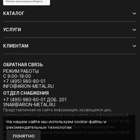
КАТАЛОГ
УСЛУГИ
КЛИЕНТАМ
ОБРАТНАЯ СВЯЗЬ
РЕЖИМ РАБОТЫ
С 9:00-18:00
+7 (495) 980-80-01
INFO@ARION-METAL.RU
ОТДЕЛ СНАБЖЕНИЯ
+7 (495) 980-80-01 ДОБ. 201
SNAB@ARION-METAL.RU
Представленная на сайте информация, касающаяся цен,
характеристик и наличия носит исключительно информационный
характер и не является публичной офертой (Статья 437(2) ГК РФ).
На нашем сайте мы используем cookie-файлы и
ООО "Арион-Металл" © 2020 - 2026 Все права защищены.
рекомендательные технологии.
Копирование материалов преследуется по закону (Статья 146 УК
ПОНЯТНО
РФ).