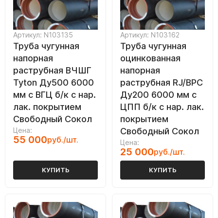
Артикул: N103135
Артикул: N103162
Труба чугунная
Труба чугунная
напорная
оцинкованная
раструбная ВЧШГ
напорная
Tyton Ду500 6000
раструбная RJ/ВРС
мм с ВГЦ б/к с нар.
Ду200 6000 мм с
лак. покрытием
ЦПП б/к с нар. лак.
Свободный Сокол
покрытием
Цена:
Свободный Сокол
55 000
руб./шт.
Цена:
25 000
руб./шт.
КУПИТЬ
КУПИТЬ