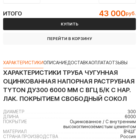
43 000
ИТОГО
руб.
КУПИТЬ
ПЕРЕЙТИ В КОРЗИНУ
ХАРАКТЕРИСТИКИ
ОПИСАНИЕ
ДОСТАВКА
ОПЛАТА
ОТЗЫВЫ
ХАРАКТЕРИСТИКИ
ТРУБА ЧУГУННАЯ
ОЦИНКОВАННАЯ НАПОРНАЯ РАСТРУБНАЯ
TYTON ДУ300 6000 ММ С ВГЦ Б/К С НАР.
ЛАК. ПОКРЫТИЕМ СВОБОДНЫЙ СОКОЛ
ДИАМЕТР
300
ДЛИНА
6000
ПОКРЫТИЕ
Оцинкованное / С внутренним
высокоглинозёмистым цементом
МАТЕРИАЛ
ВЧШГ
СТРАНА ПРОИЗВОДСТВА
Россия