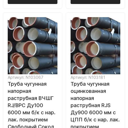
Артикул: N103067
Артикул: N103181
Труба чугунная
Труба чугунная
напорная
оцинкованная
раструбная ВЧШГ
напорная
RJ/ВРС Ду100
раструбная RJS
6000 мм б/к с нар.
Ду900 6000 мм с
лак. покрытием
ЦПП б/к с нар. лак.
Свободный Сокол
покрытием