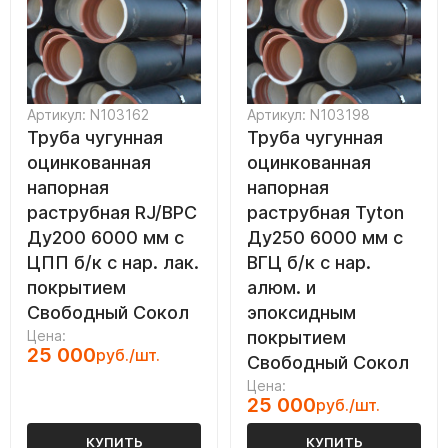
Артикул: N103162
Артикул: N103198
Труба чугунная
Труба чугунная
оцинкованная
оцинкованная
напорная
напорная
раструбная RJ/ВРС
раструбная Tyton
Ду200 6000 мм с
Ду250 6000 мм с
ЦПП б/к с нар. лак.
ВГЦ б/к с нар.
покрытием
алюм. и
Свободный Сокол
эпоксидным
Цена:
покрытием
25 000
руб./шт.
Свободный Сокол
Цена:
25 000
руб./шт.
КУПИТЬ
КУПИТЬ