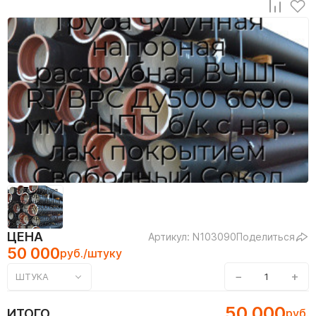
ЦЕНА
Артикул: N103090
Поделиться
50 000
руб./штуку
−
+
ШТУКА
50 000
ИТОГО
руб.