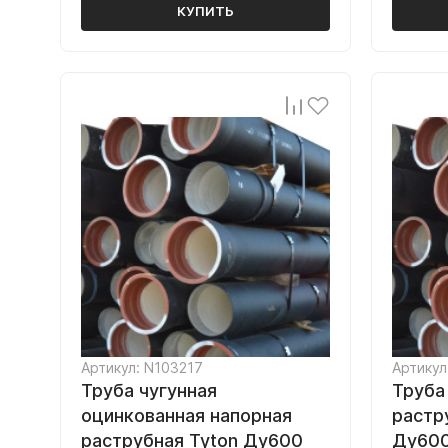
КУПИТЬ
Артикул: N103217
Артикул
Труба чугунная
Труба
оцинкованная напорная
растр
раструбная Tyton Ду600
Ду600