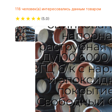
118 человек(а) интересовались данным товаром
★
★
★
★
★
(5.0)