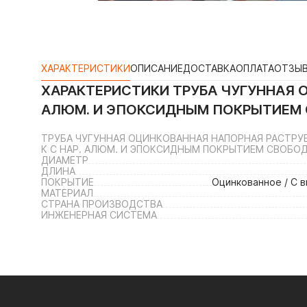
ХАРАКТЕРИСТИКИ
ОПИСАНИЕ
ДОСТАВКА
ОПЛАТА
ОТЗЫ
ХАРАКТЕРИСТИКИ
ТРУБА ЧУГУННАЯ О
АЛЮМ. И ЭПОКСИДНЫМ ПОКРЫТИЕМ
ТРУБА ЧУГУННАЯ ОЦИНКОВАННАЯ НАПОРНАЯ РАСТРУБН
К С НАР. АЛЮМ. И ЭПОКСИДНЫМ ПОКРЫТИЕМ СВОБО
ДИАМЕТР
ДЛИНА
ПОКРЫТИЕ
Оцинкованное / С 
МАТЕРИАЛ
СТРАНА ПРОИЗВОДСТВА
ИНЖЕНЕРНАЯ СИСТЕМА