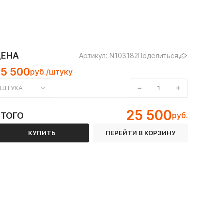
ЦЕНА
Артикул: N103182
Поделиться
25 500
руб./штуку
−
+
ШТУКА
высокоглинозёмистым цементом
25 500
ИТОГО
руб.
КУПИТЬ
ПЕРЕЙТИ В КОРЗИНУ