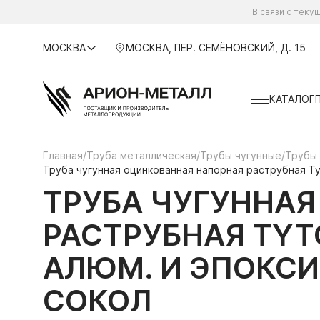
В связи с тек
МОСКВА
МОСКВА, ПЕР. СЕМЁНОВСКИЙ, Д. 15
КАТАЛОГ
Главная
/
Труба металлическая
/
Трубы чугунные
/
Трубы
Труба чугунная оцинкованная напорная раструбная Ty
ТРУБА ЧУГУННА
РАСТРУБНАЯ TYTO
АЛЮМ. И ЭПОКС
СОКОЛ