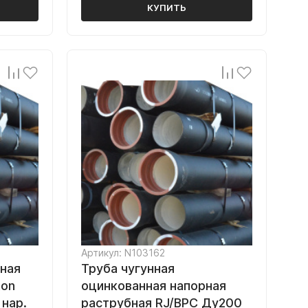
КУПИТЬ
Артикул: N103162
рная
Труба чугунная
ton
оцинкованная напорная
 нар.
раструбная RJ/ВРС Ду200