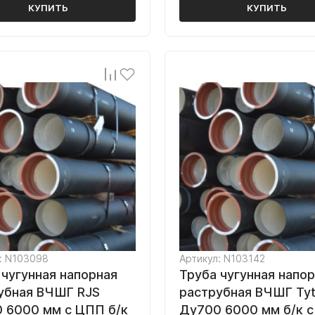
КУПИТЬ
КУПИТЬ
: N103098
Артикул: N103142
 чугунная напорная
Труба чугунная напо
убная ВЧШГ RJS
раструбная ВЧШГ Ty
 6000 мм с ЦПП б/к
Ду700 6000 мм б/к с