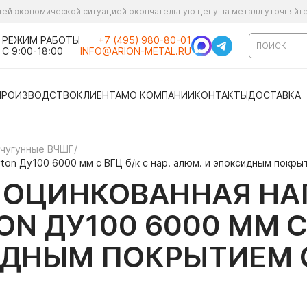
ущей экономической ситуацией окончательную цену на металл уточняйт
РЕЖИМ РАБОТЫ
+7 (495) 980-80-01
С 9:00-18:00
INFO@ARION-METAL.RU
ПРОИЗВОДСТВО
КЛИЕНТАМ
О КОМПАНИИ
КОНТАКТЫ
ДОСТАВКА
 чугунные ВЧШГ
/
ton Ду100 6000 мм с ВГЦ б/к с нар. алюм. и эпоксидным покр
Я ОЦИНКОВАННАЯ Н
N ДУ100 6000 ММ С 
ИДНЫМ ПОКРЫТИЕМ