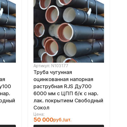
Артикул: N103177
Труба чугунная
ая
оцинкованная напорная
у100
раструбная RJS Ду700
нар.
6000 мм с ЦПП б/к с нар.
бодный
лак. покрытием Свободный
Сокол
Цена:
50 000
руб./шт.