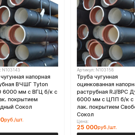
: N103143
Артикул: N103158
 чугунная напорная
Труба чугунная
убная ВЧШГ Tyton
оцинкованная напорн
 6000 мм с ВГЦ б/к с
раструбная RJ/ВРС Д
лак. покрытием
6000 мм с ЦПП б/к с 
дный Сокол
лак. покрытием Сво
Сокол
00
руб./шт.
Цена:
25 000
руб./шт.