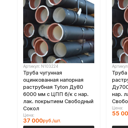
Артикул: N103224
Артикул
Труба чугунная
Труба
оцинкованная напорная
растр
раструбная Tyton Ду80
Ду700
6000 мм с ЦПП б/к с нар.
нар. 
лак. покрытием Свободный
Свобо
Сокол
Цена:
55 0
Цена:
37 000
руб./шт.