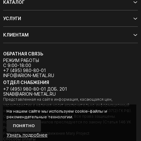
КАТАЛОГ
УСЛУГИ
КЛИЕНТАМ
ОБРАТНАЯ СВЯЗЬ
РЕЖИМ РАБОТЫ
С 9:00-18:00
+7 (495) 980-80-01
INFO@ARION-METAL.RU
ОТДЕЛ СНАБЖЕНИЯ
+7 (495) 980-80-01 ДОБ. 201
SNAB@ARION-METAL.RU
Представленная на сайте информация, касающаяся цен,
характеристик и наличия носит исключительно информационный
характер и не является публичной офертой (Статья 437(2) ГК РФ).
На нашем сайте мы используем cookie-файлы и
ООО "Арион-Металл" © 2020 - 2026 Все права защищены.
рекомендательные технологии.
Копирование материалов преследуется по закону (Статья 146 УК
ПОНЯТНО
РФ).
Разработка и seo-продвижение Mary Project
Узнать подробнее
Cпособы оплаты