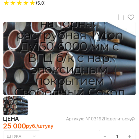
★
★
★
★
★
(5.0)
ЦЕНА
Артикул: N103192
Поделиться
25 000
руб./штуку
−
+
ШТУКА