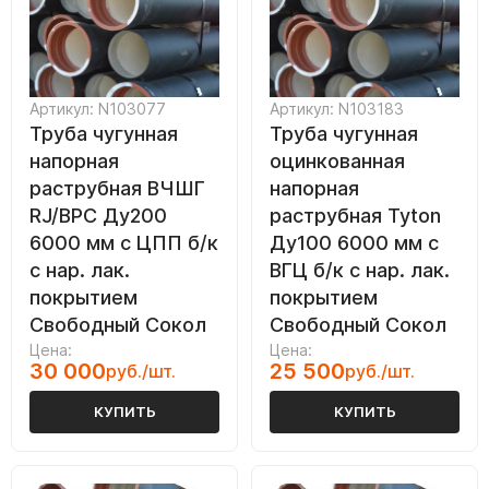
Артикул: N103077
Артикул: N103183
Труба чугунная
Труба чугунная
напорная
оцинкованная
раструбная ВЧШГ
напорная
RJ/ВРС Ду200
раструбная Tyton
6000 мм с ЦПП б/к
Ду100 6000 мм с
с нар. лак.
ВГЦ б/к с нар. лак.
покрытием
покрытием
Свободный Сокол
Свободный Сокол
Цена:
Цена:
30 000
25 500
руб./шт.
руб./шт.
КУПИТЬ
КУПИТЬ