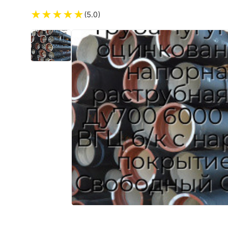
★
★
★
★
★
(5.0)