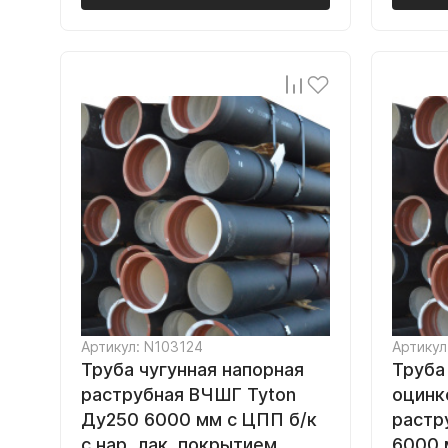
Артикул: N103124
Артикул
Труба чугунная напорная
Труба
раструбная ВЧШГ Tyton
оцинк
Ду250 6000 мм с ЦПП б/к
растр
с нар. лак. покрытием
6000 м