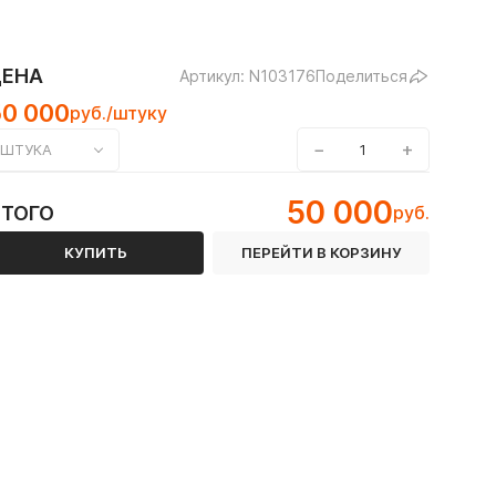
ЦЕНА
Артикул: N103176
Поделиться
50 000
руб./штуку
−
+
ШТУКА
высокоглинозёмистым цементом
50 000
ИТОГО
руб.
КУПИТЬ
ПЕРЕЙТИ В КОРЗИНУ