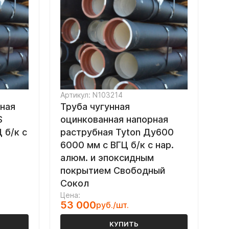
Артикул: N103214
рная
Труба чугунная
S
оцинкованная напорная
 б/к с
раструбная Tyton Ду600
6000 мм с ВГЦ б/к с нар.
алюм. и эпоксидным
покрытием Свободный
Сокол
Цена:
53 000
руб./шт.
КУПИТЬ