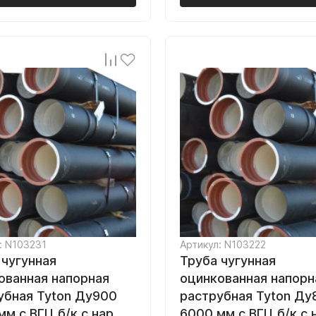
: N103231
Артикул: N103222
 чугунная
Труба чугунная
ованная напорная
оцинкованная напорн
убная Tyton Ду900
раструбная Tyton Ду
м с ВГЦ б/к с нар.
6000 мм с ВГЦ б/к с 