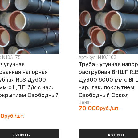
: N103175
Артикул: N103103
 чугунная
Труба чугунная напо
ованная напорная
раструбная ВЧШГ RJ
убная RJS Ду600
Ду900 6000 мм с ВГЦ
мм с ЦПП б/к с нар.
нар. лак. покрытием
покрытием Свободный
Свободный Сокол
Цена:
70 000
руб./шт.
00
руб./шт.
КУПИТЬ
КУПИТЬ