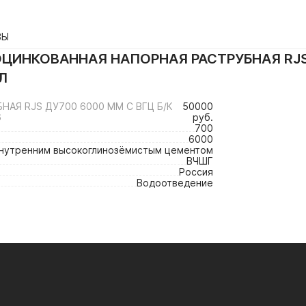
ВЫ
ЦИНКОВАННАЯ НАПОРНАЯ РАСТРУБНАЯ RJS Д
Л
АЯ RJS ДУ700 6000 ММ С ВГЦ Б/К
50000
6
руб.
700
6000
внутренним высокоглинозёмистым цементом
ВЧШГ
Россия
Водоотведение