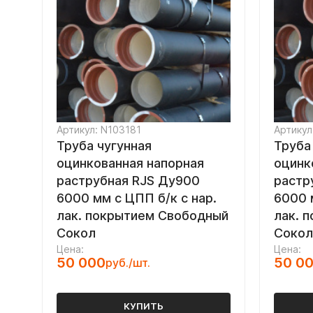
Артикул: N103181
Артикул
Труба чугунная
Труба
оцинкованная напорная
оцинк
раструбная RJS Ду900
растр
6000 мм с ЦПП б/к с нар.
6000 
лак. покрытием Свободный
лак. 
Сокол
Сокол
Цена:
Цена:
50 000
50 0
руб./шт.
КУПИТЬ