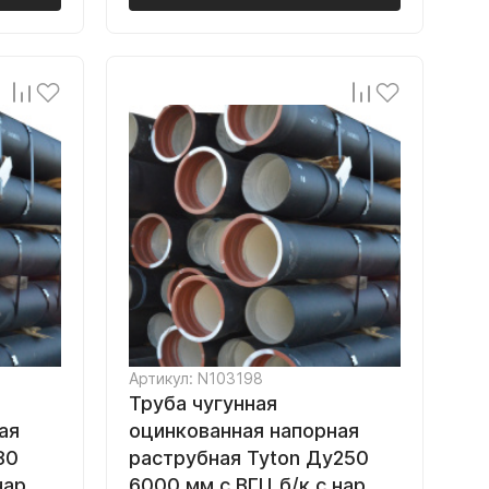
Артикул: N103198
Труба чугунная
ая
оцинкованная напорная
80
раструбная Tyton Ду250
нар.
6000 мм с ВГЦ б/к с нар.