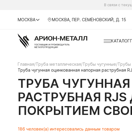
В связи с тек
МОСКВА
МОСКВА, ПЕР. СЕМЁНОВСКИЙ, Д. 15
КАТАЛОГ
Главная
/
Труба металлическая
/
Трубы чугунные
/
Трубы
Труба чугунная оцинкованная напорная раструбная RJ
ТРУБА ЧУГУННА
РАСТРУБНАЯ RJS Д
ПОКРЫТИЕМ СВО
186 человек(а) интересовались данным товаром