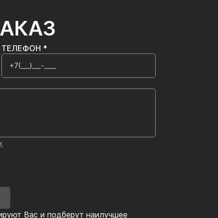
ЗАКАЗ
ТЕЛЕФОН *
х
У
ируют Вас и подберут наилучшее