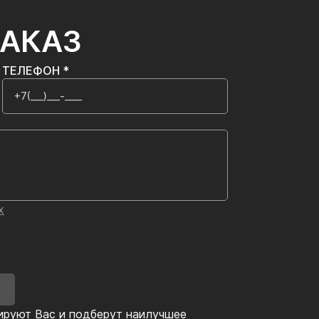
ЗАКАЗ
ТЕЛЕФОН *
х
У
ируют Вас и подберут наилучшее