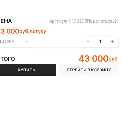
ЦЕНА
Артикул: N103205
Поделиться
43 000
руб./штуку
−
+
ШТУКА
цементно-песчаным покрытием
43 000
ИТОГО
руб.
Пожаротушение
КУПИТЬ
ПЕРЕЙТИ В КОРЗИНУ