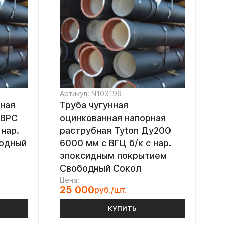
Артикул: N103196
рная
Труба чугунная
/ВРС
оцинкованная напорная
нар.
раструбная Tyton Ду200
бодный
6000 мм с ВГЦ б/к с нар.
эпоксидным покрытием
Свободный Сокол
Цена:
25 000
руб./шт.
КУПИТЬ