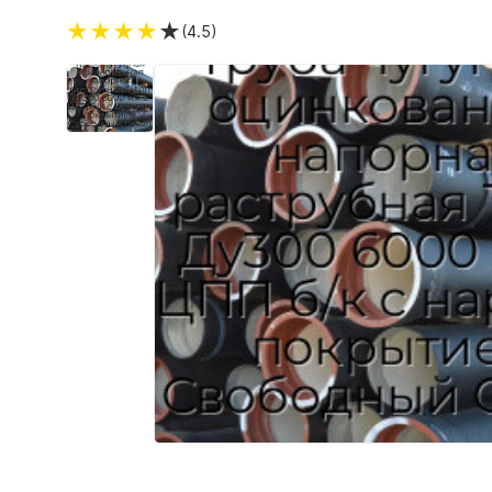
★
★
★
★
★
(4.5)