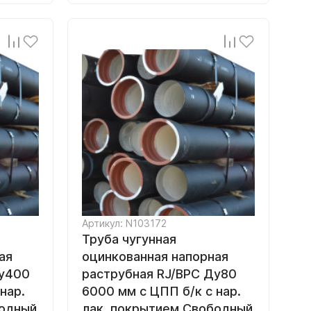
Артикул: N103172
Труба чугунная
ая
оцинкованная напорная
Ду400
раструбная RJ/ВРС Ду80
нар.
6000 мм с ЦПП б/к с нар.
бодный
лак. покрытием Свободный