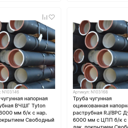
: N103146
Артикул: N103168
 чугунная напорная
Труба чугунная
убная ВЧШГ Tyton
оцинкованная напорн
6000 мм б/к с нар.
раструбная RJ/ВРС 
покрытием Свободный
6000 мм с ЦПП б/к с 
лак. покрытием Сво