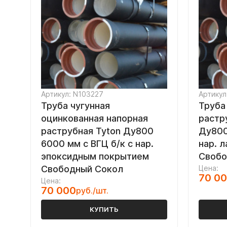
Артикул: N103227
Артикул
Труба чугунная
Труба
оцинкованная напорная
растр
раструбная Tyton Ду800
Ду800
6000 мм с ВГЦ б/к с нар.
нар. 
эпоксидным покрытием
Свобо
Свободный Сокол
Цена:
70 0
Цена:
70 000
руб./шт.
КУПИТЬ