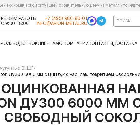
ущей экономической ситуацией окончательную цену на металл уточняйт
РЕЖИМ РАБОТЫ
+7 (495) 980-80-01
С 9:00-18:00
INFO@ARION-METAL.RU
ПРОИЗВОДСТВО
КЛИЕНТАМ
О КОМПАНИИ
КОНТАКТЫ
ДОСТАВКА
 чугунные ВЧШГ
/
ton Ду300 6000 мм с ЦПП б/к с нар. лак. покрытием Свободны
Я ОЦИНКОВАННАЯ Н
N ДУ300 6000 ММ С 
М СВОБОДНЫЙ СОКО