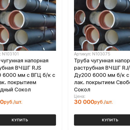
: N103101
Артикул: N103075
 чугунная напорная
Труба чугунная напо
убная ВЧШГ RJS
раструбная ВЧШГ RJ
 6000 мм с ВГЦ б/к с
Ду200 6000 мм б/к с 
лак. покрытием
лак. покрытием Сво
дный Сокол
Сокол
Цена:
00
30 000
руб./шт.
руб./шт.
КУПИТЬ
КУПИТЬ