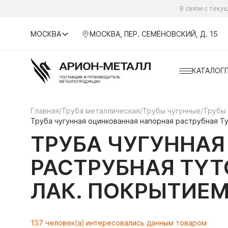
В связи с тек
МОСКВА
МОСКВА, ПЕР. СЕМЁНОВСКИЙ, Д. 15
КАТАЛОГ
Главная
/
Труба металлическая
/
Трубы чугунные
/
Трубы
Труба чугунная оцинкованная напорная раструбная Ty
ТРУБА ЧУГУННА
РАСТРУБНАЯ TYTO
ЛАК. ПОКРЫТИЕ
137 человек(а) интересовались данным товаром