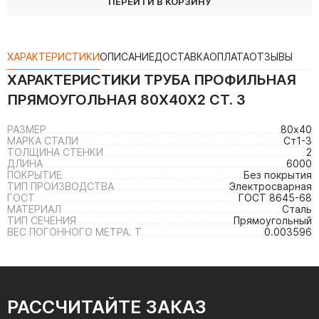
ПЕРЕЙТИ В КОРЗИНУ
ХАРАКТЕРИСТИКИ
ОПИСАНИЕ
ДОСТАВКА
ОПЛАТА
ОТЗЫВЫ
ХАРАКТЕРИСТИКИ
ТРУБА ПРОФИЛЬНАЯ
ПРЯМОУГОЛЬНАЯ 80Х40Х2 СТ. 3
РАЗМЕР
80х40
МАРКА СТАЛИ
Ст1-3
ТОЛЩИНА СТЕНКИ
2
ДЛИНА
6000
ПОКРЫТИЕ
Без покрытия
ТИП ПРОИЗВОДСТВА
Электросварная
ГОСТ
ГОСТ 8645-68
МАТЕРИАЛ
Сталь
ТИП СЕЧЕНИЯ
Прямоугольный
ВЕС ПОГОННОГО МЕТРА. Т
0.003596
РАССЧИТАЙТЕ ЗАКАЗ