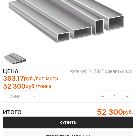
ЦЕНА
Артикул: N1782
Поделиться
363.17
руб./пог. метр
52 300
руб./тонна
−
+
ТОННА
52 300
ИТОГО
руб.
КУПИТЬ