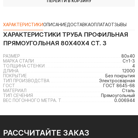
ПЕРЕЙТИ В КОРЗИНУ
ХАРАКТЕРИСТИКИ
ОПИСАНИЕ
ДОСТАВКА
ОПЛАТА
ОТЗЫВЫ
ХАРАКТЕРИСТИКИ
ТРУБА ПРОФИЛЬНАЯ
ПРЯМОУГОЛЬНАЯ 80Х40Х4 СТ. 3
РАЗМЕР
80х40
МАРКА СТАЛИ
Ст1-3
ТОЛЩИНА СТЕНКИ
4
ДЛИНА
12000
ПОКРЫТИЕ
Без покрытия
ТИП ПРОИЗВОДСТВА
Электросварная
ГОСТ
ГОСТ 8645-68
МАТЕРИАЛ
Сталь
ТИП СЕЧЕНИЯ
Прямоугольный
ВЕС ПОГОННОГО МЕТРА. Т
0.006944
РАССЧИТАЙТЕ ЗАКАЗ