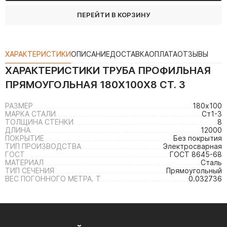
ПЕРЕЙТИ В КОРЗИНУ
ХАРАКТЕРИСТИКИ
ОПИСАНИЕ
ДОСТАВКА
ОПЛАТА
ОТЗЫВЫ
ХАРАКТЕРИСТИКИ
ТРУБА ПРОФИЛЬНАЯ
ПРЯМОУГОЛЬНАЯ 180Х100Х8 СТ. 3
РАЗМЕР
180х100
МАРКА СТАЛИ
Ст1-3
ТОЛЩИНА СТЕНКИ
8
ДЛИНА
12000
ПОКРЫТИЕ
Без покрытия
ТИП ПРОИЗВОДСТВА
Электросварная
ГОСТ
ГОСТ 8645-68
МАТЕРИАЛ
Сталь
ТИП СЕЧЕНИЯ
Прямоугольный
ВЕС ПОГОННОГО МЕТРА. Т
0.032736