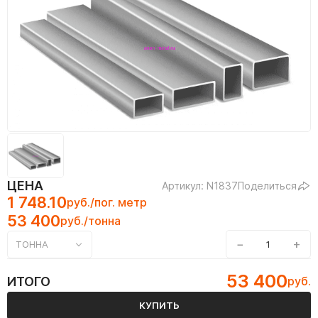
ЦЕНА
Артикул: N1837
Поделиться
1 748.10
руб./пог. метр
53 400
руб./тонна
−
+
ТОННА
53 400
ИТОГО
руб.
КУПИТЬ