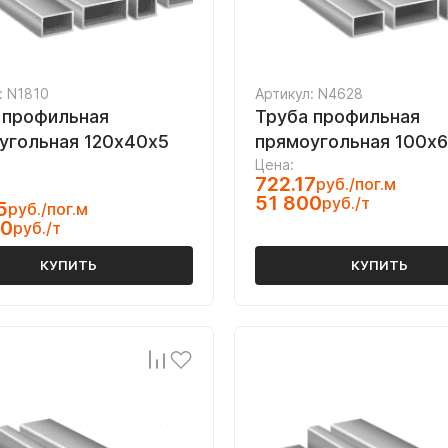
: N1810
Артикул: N4628
 профильная
Труба профильная
угольная 120х40х5
прямоугольная 100х
Цена:
722.17
руб./пог.м
51 800
руб./т
5
руб./пог.м
00
руб./т
КУПИТЬ
КУПИТЬ