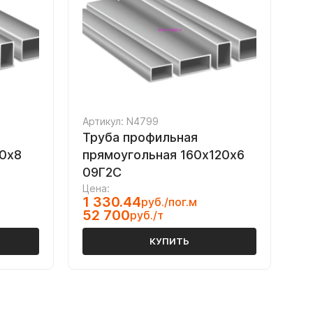
Артикул: N4799
Труба профильная
80х8
прямоугольная 160х120х6
09Г2С
Цена:
1 330.44
руб./пог.м
52 700
руб./т
КУПИТЬ