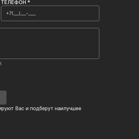
ТЕЛЕФОН *
х
У
ируют Вас и подберут наилучшее