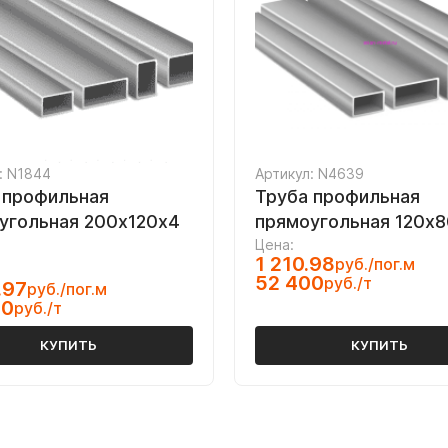
: N1844
Артикул: N4639
 профильная
Труба профильная
угольная 200х120х4
прямоугольная 120х
Цена:
1 210.98
руб./пог.м
52 400
руб./т
.97
руб./пог.м
00
руб./т
КУПИТЬ
КУПИТЬ