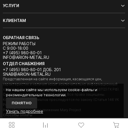
УСЛУГИ
КЛИЕНТАМ
ОБРАТНАЯ СВЯЗЬ
РЕЖИМ РАБОТЫ
С 9:00-18:00
+7 (495) 980-80-01
INFO@ARION-METAL.RU
ОТДЕЛ СНАБЖЕНИЯ
+7 (495) 980-80-01 ДОБ. 201
SNAB@ARION-METAL.RU
Представленная на сайте информация, касающаяся цен,
характеристик и наличия носит исключительно информационный
характер и не является публичной офертой (Статья 437(2) ГК РФ).
На нашем сайте мы используем cookie-файлы и
ООО "Арион-Металл" © 2020 - 2026 Все права защищены.
рекомендательные технологии.
Копирование материалов преследуется по закону (Статья 146 УК
ПОНЯТНО
РФ).
Разработка и seo-продвижение Mary Project
Узнать подробнее
Cпособы оплаты