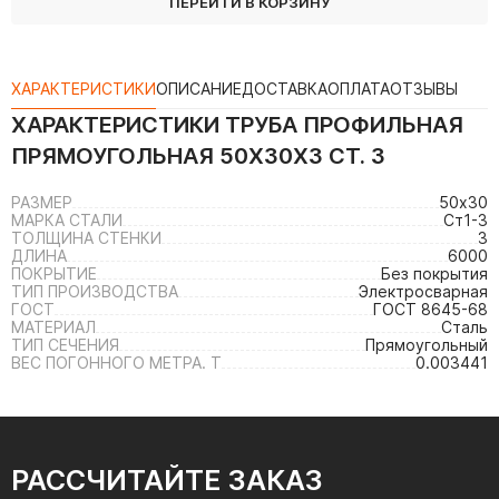
ПЕРЕЙТИ В КОРЗИНУ
ХАРАКТЕРИСТИКИ
ОПИСАНИЕ
ДОСТАВКА
ОПЛАТА
ОТЗЫВЫ
ХАРАКТЕРИСТИКИ
ТРУБА ПРОФИЛЬНАЯ
ПРЯМОУГОЛЬНАЯ 50Х30Х3 СТ. 3
РАЗМЕР
50х30
МАРКА СТАЛИ
Ст1-3
ТОЛЩИНА СТЕНКИ
3
ДЛИНА
6000
ПОКРЫТИЕ
Без покрытия
ТИП ПРОИЗВОДСТВА
Электросварная
ГОСТ
ГОСТ 8645-68
МАТЕРИАЛ
Сталь
ТИП СЕЧЕНИЯ
Прямоугольный
ВЕС ПОГОННОГО МЕТРА. Т
0.003441
РАССЧИТАЙТЕ ЗАКАЗ