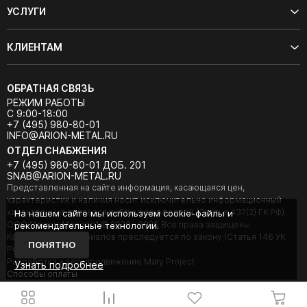
УСЛУГИ
КЛИЕНТАМ
ОБРАТНАЯ СВЯЗЬ
РЕЖИМ РАБОТЫ
С 9:00-18:00
+7 (495) 980-80-01
INFO@ARION-METAL.RU
ОТДЕЛ СНАБЖЕНИЯ
+7 (495) 980-80-01 ДОБ. 201
SNAB@ARION-METAL.RU
Представленная на сайте информация, касающаяся цен,
характеристик и наличия носит исключительно информационный
характер и не является публичной офертой (Статья 437(2) ГК РФ).
На нашем сайте мы используем cookie-файлы и
ООО "Арион-Металл" © 2020 - 2026 Все права защищены.
рекомендательные технологии.
Копирование материалов преследуется по закону (Статья 146 УК
ПОНЯТНО
РФ).
Разработка и seo-продвижение Mary Project
Узнать подробнее
Cпособы оплаты