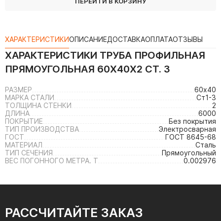
ПЕРЕЙТИ В КОРЗИНУ
ХАРАКТЕРИСТИКИ
ОПИСАНИЕ
ДОСТАВКА
ОПЛАТА
ОТЗЫВЫ
ХАРАКТЕРИСТИКИ
ТРУБА ПРОФИЛЬНАЯ
ПРЯМОУГОЛЬНАЯ 60Х40Х2 СТ. 3
РАЗМЕР
60х40
МАРКА СТАЛИ
Ст1-3
ТОЛЩИНА СТЕНКИ
2
ДЛИНА
6000
ПОКРЫТИЕ
Без покрытия
ТИП ПРОИЗВОДСТВА
Электросварная
ГОСТ
ГОСТ 8645-68
МАТЕРИАЛ
Сталь
ТИП СЕЧЕНИЯ
Прямоугольный
ВЕС ПОГОННОГО МЕТРА. Т
0.002976
РАССЧИТАЙТЕ ЗАКАЗ