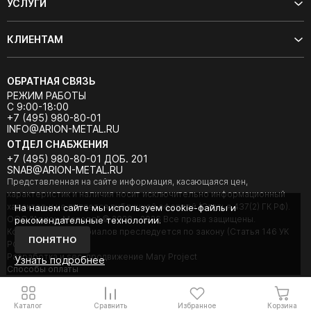
УСЛУГИ
КЛИЕНТАМ
ОБРАТНАЯ СВЯЗЬ
РЕЖИМ РАБОТЫ
С 9:00-18:00
+7 (495) 980-80-01
INFO@ARION-METAL.RU
ОТДЕЛ СНАБЖЕНИЯ
+7 (495) 980-80-01 ДОБ. 201
SNAB@ARION-METAL.RU
Представленная на сайте информация, касающаяся цен,
характеристик и наличия носит исключительно информационный
характер и не является публичной офертой (Статья 437(2) ГК РФ).
На нашем сайте мы используем cookie-файлы и
ООО "Арион-Металл" © 2020 - 2026 Все права защищены.
рекомендательные технологии.
Копирование материалов преследуется по закону (Статья 146 УК
ПОНЯТНО
РФ).
Разработка и seo-продвижение Mary Project
Узнать подробнее
Cпособы оплаты
Каталог
Сравнить
Избранное
Корзина