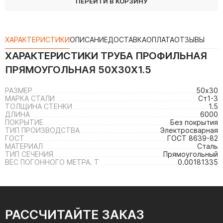
ПЕРЕЙТИ В КОРЗИНУ
ХАРАКТЕРИСТИКИ
ОПИСАНИЕ
ДОСТАВКА
ОПЛАТА
ОТЗЫВЫ
ХАРАКТЕРИСТИКИ
ТРУБА ПРОФИЛЬНАЯ
ПРЯМОУГОЛЬНАЯ 50Х30Х1.5
РАЗМЕР
50х30
МАРКА СТАЛИ
Ст1-3
ТОЛЩИНА СТЕНКИ
1.5
ДЛИНА
6000
ПОКРЫТИЕ
Без покрытия
ТИП ПРОИЗВОДСТВА
Электросварная
ГОСТ
ГОСТ 8639-82
МАТЕРИАЛ
Сталь
ТИП СЕЧЕНИЯ
Прямоугольный
ВЕС ПОГОННОГО МЕТРА. Т
0.00181335
РАССЧИТАЙТЕ ЗАКАЗ